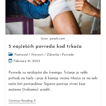
Izvor: pexels.com
5 najčešćih povreda kod trkača
Post
Featured
/
Novosti
/
Zdravlje i Povrede
category:
Post
February 21, 2023
last
modified:
Povrede su neizbježni dio treninga. Trčanje je veliki
pritisak na tijelo i prije ili kasnije većina trkača će na neki
način biti povrijeđena. Sigurno postoje stvari koje
možemo (trebamo) uraditi…
5
Continue Reading
Najčešćih