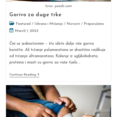
Izvor: pexels.com
Gorivo za duge trke
Post
Featured
/
Ishrana i Mršanje
/
Novosti
/
Preporučeno
category:
Post
March 1, 2023
last
modified:
Čini se jednostavnim – što idete dalje više goriva
koristite. Ali trčanje polumaratona se drastično razlikuje
od trčanja ultramaratona. Kalorije iz ugljikohidrata,
proteina i masti su gorivo za vaše tijelo.…
Gorivo
Continue Reading
Za
Duge
Trke