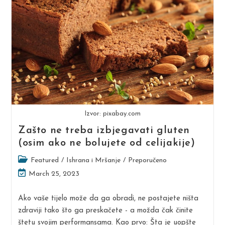
Izvor: pixabay.com
Zašto ne treba izbjegavati gluten
(osim ako ne bolujete od celijakije)
Post
Featured
/
Ishrana i Mršanje
/
Preporučeno
category:
Post
March 25, 2023
last
modified:
Ako vaše tijelo može da ga obradi, ne postajete ništa
zdraviji tako što ga preskačete - a možda čak činite
štetu svojim performansama. Kao prvo: Šta je uopšte