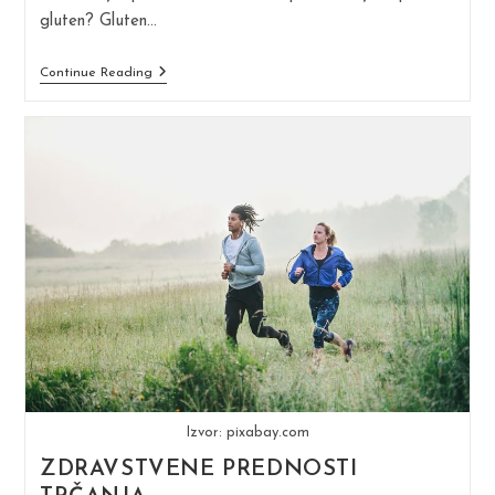
gluten? Gluten…
Zašto
Continue Reading
Ne
Treba
Izbjegavati
Gluten
(osim
Ako
Ne
Bolujete
Od
Celijakije)
Izvor: pixabay.com
ZDRAVSTVENE PREDNOSTI