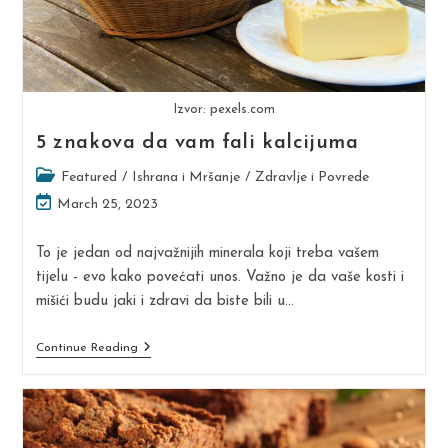
Izvor: pexels.com
5 znakova da vam fali kalcijuma
Post
Featured
/
Ishrana i Mršanje
/
Zdravlje i Povrede
category:
Post
March 25, 2023
last
modified:
To je jedan od najvažnijih minerala koji treba vašem
tijelu - evo kako povećati unos. Važno je da vaše kosti i
mišići budu jaki i zdravi da biste bili u…
5
Continue Reading
Znakova
Da
Vam
Fali
Kalcijuma