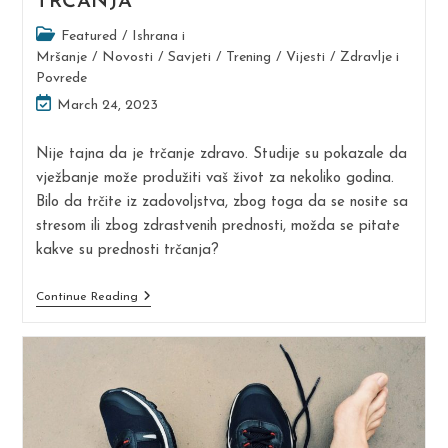
TRČANJA
Post
Featured
/
Ishrana i
category:
Mršanje
/
Novosti
/
Savjeti
/
Trening
/
Vijesti
/
Zdravlje i
Povrede
Post
March 24, 2023
last
modified:
Nije tajna da je trčanje zdravo. Studije su pokazale da
vježbanje može produžiti vaš život za nekoliko godina.
Bilo da trčite iz zadovoljstva, zbog toga da se nosite sa
stresom ili zbog zdrastvenih prednosti, možda se pitate
kakve su prednosti trčanja?
ZDRAVSTVENE
Continue Reading
PREDNOSTI
TRČANJA