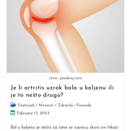
Izvor: pixabay.com
Je li artritis uzrok bola u koljenu ili
je to nešto drugo?
Post
Featured
/
Novosti
/
Zdravlje i Povrede
category:
Post
February 13, 2023
last
modified:
Bol u koljenu je nešto sa čime se susreću skoro svi trkači.