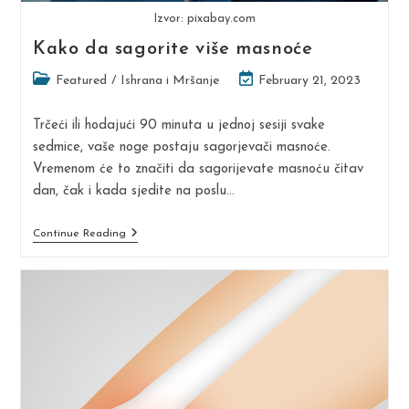
Izvor: pixabay.com
Kako da sagorite više masnoće
Post
Post
Featured
/
Ishrana i Mršanje
February 21, 2023
category:
last
modified:
Trčeći ili hodajući 90 minuta u jednoj sesiji svake
sedmice, vaše noge postaju sagorjevači masnoće.
Vremenom će to značiti da sagorijevate masnoću čitav
dan, čak i kada sjedite na poslu…
Kako
Continue Reading
Da
Sagorite
Više
Masnoće