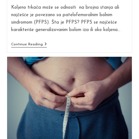
modified:
Koljeno trkača može se odnositi na brojna stanja ali
najčešće je povezano sa patelofemoralnim bolnim
sindromom (PFPS). Šta je PFPS? PFPS se najčešće
karakteriše generalizovanim bolom iza ili oko koljena…
Patelofemoralni
Continue Reading
Bolni
Sindrom:
Posljednja
Stvar
Koja
Treba
Trkaču