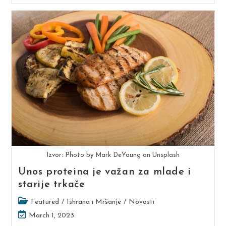
Prevenciju
Žuljeva
Izvor: Photo by Mark DeYoung on Unsplash
Unos proteina je važan za mlade i
starije trkače
Post
Featured
/
Ishrana i Mršanje
/
Novosti
category:
Post
March 1, 2023
last