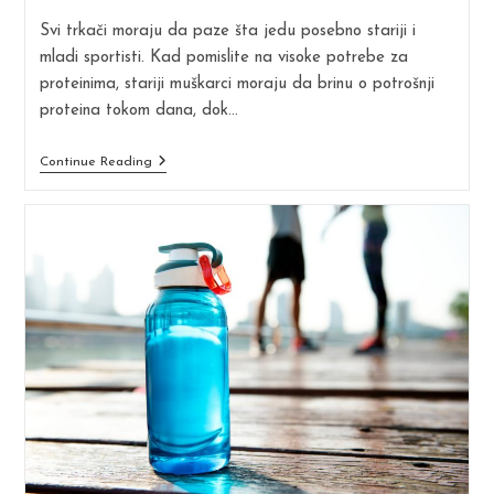
modified:
Svi trkači moraju da paze šta jedu posebno stariji i
mladi sportisti. Kad pomislite na visoke potrebe za
proteinima, stariji muškarci moraju da brinu o potrošnji
proteina tokom dana, dok…
Unos
Continue Reading
Proteina
Je
Važan
Za
Mlade
I
Starije
Trkače