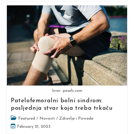
Povreda
Kod
Trkača
Izvor: pexels.com
Patelofemoralni bolni sindrom:
posljednja stvar koja treba trkaču
Post
Featured
/
Novosti
/
Zdravlje i Povrede
category:
Post
February 21, 2023
last