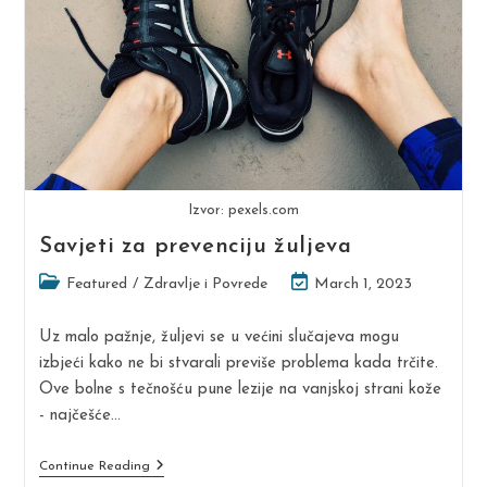
Izvor: pexels.com
Savjeti za prevenciju žuljeva
Post
Post
Featured
/
Zdravlje i Povrede
March 1, 2023
category:
last
modified:
Uz malo pažnje, žuljevi se u većini slučajeva mogu
izbjeći kako ne bi stvarali previše problema kada trčite.
Ove bolne s tečnošću pune lezije na vanjskoj strani kože
- najčešće…
Savjeti
Continue Reading
Za