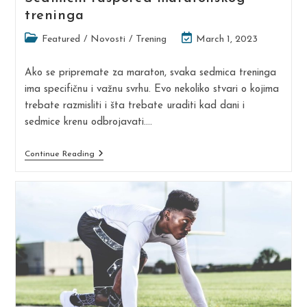
treninga
Post
Post
Featured
/
Novosti
/
Trening
March 1, 2023
category:
last
modified:
Ako se pripremate za maraton, svaka sedmica treninga
ima specifičnu i važnu svrhu. Evo nekoliko stvari o kojima
trebate razmisliti i šta trebate uraditi kad dani i
sedmice krenu odbrojavati.…
Sedmični
Continue Reading
Raspored
Maratonskog
Treninga