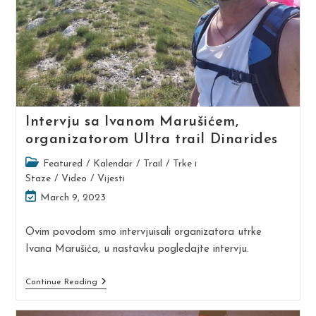
Intervju sa Ivanom Marušićem,
organizatorom Ultra trail Dinarides
Post
Featured
/
Kalendar
/
Trail
/
Trke i
category:
Staze
/
Video
/
Vijesti
Post
March 9, 2023
last
modified:
Ovim povodom smo intervjuisali organizatora utrke
Ivana Marušića, u nastavku pogledajte intervju.
Intervju
Continue Reading
Sa
Ivanom
Marušićem,