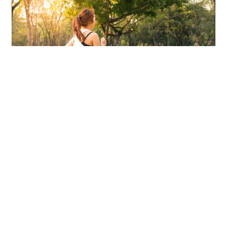
Izvor: pexels.com
Trčanje s “praznim stomakom”
Post
Post
Featured
/
Novosti
March 1, 2023
category:
last
modified:
Doručak će uvijek biti najvažniji obrok u danu, zaista
postoji vrijeme i mjesto za odlaganje kafe i preskakanje
pahuljica. Trčanje s "praznim stomakom" je trčanje koje
se izvodi u polu-izgladnjelom…