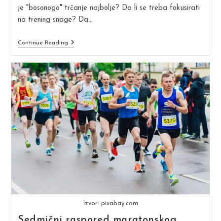
je "bosonogo" trčanje najbolje? Da li se treba fokusirati
na trening snage? Da…
Tačno
Continue Reading
Ili
Netačno?
5
Uobičajenih
Mitova
O
Trčanju
Izvor: pixabay.com
Sedmični raspored maratonskog