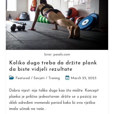
Ne
Bolujete
Od
Celijakije)
Izvor: pexels.com
Koliko dugo treba da držite plank
da biste vidjeli rezultate
Post
Post
Featured
/
Savjeti
/
Trening
March 25, 2023
category:
last
modified:
Dobra vijest: nije toliko dugo kao što mislite. Koncept
planka je prilično jednostavan: držite se u poziciji za
sklek određeni vremenski period kako bi ova vježba
imala učinak na vaše…