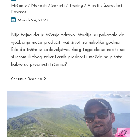
category:
Mršanje
/
Novosti
/
Savjeti
/
Trening
/
Vijesti
/
Zdravlje i
Povrede
Post
March 24, 2023
last
modified:
Nije tajna da je trčanje zdravo. Studije su pokazale da
vježbanje može produžiti vaš život za nekoliko godina.
Bilo da trčite iz zadovoljstva, zbog toga da se nosite sa
stresom ili zbog zdrastvenih prednosti, možda se pitate
kakve su prednosti trčanja?
ZDRAVSTVENE
Continue Reading
PREDNOSTI
TRČANJA