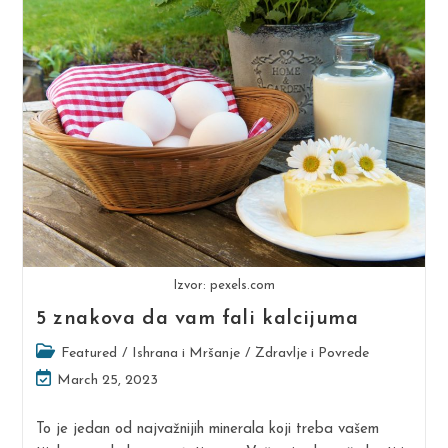
Za
Trku
Dinaridi
Ultra
Trail
Samo
Za
Naše
Čitatelje!
Izvor: pexels.com
5 znakova da vam fali kalcijuma
Post
Featured
/
Ishrana i Mršanje
/
Zdravlje i Povrede
category:
Post
March 25, 2023
last
modified:
To je jedan od najvažnijih minerala koji treba vašem