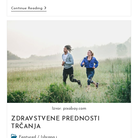
Koliko
Continue Reading
Dugo
Treba
Da
Držite
Plank
Da
Biste
Vidjeli
Rezultate
Izvor: pixabay.com
ZDRAVSTVENE PREDNOSTI
TRČANJA
Post
Featured
/
Ishrana i