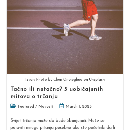
Organizatorom
Ultra
Trail
Dinarides
Izvor: Photo by Clem Onojeghuo on Unsplash
Tačno ili netačno? 5 uobičajenih
mitova o trčanju
Post
Post
Featured
/
Novosti
March 1, 2023
category:
last
modified:
Svijet trčanja može da bude zbunjujući. Može se
pojaviti mnogo pitanja posebno ako ste početnik: da li