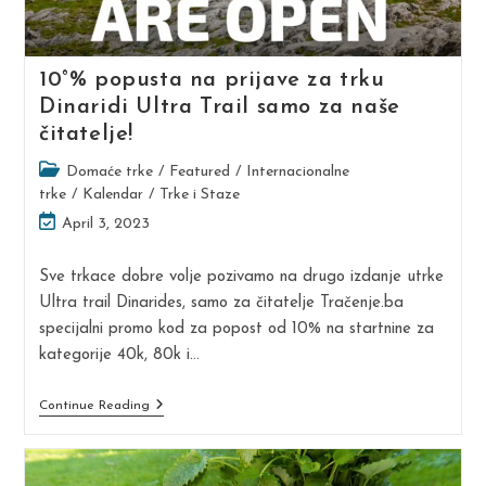
10°% popusta na prijave za trku
Dinaridi Ultra Trail samo za naše
čitatelje!
Post
Domaće trke
/
Featured
/
Internacionalne
category:
trke
/
Kalendar
/
Trke i Staze
Post
April 3, 2023
last
modified:
Sve trkace dobre volje pozivamo na drugo izdanje utrke
Ultra trail Dinarides, samo za čitatelje Tračenje.ba
specijalni promo kod za popost od 10% na startnine za
kategorije 40k, 80k i…
10°
Continue Reading
%
Popusta
Na
Prijave