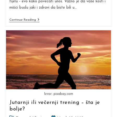
tijelu - evo kako povećati unos. Važno je da vaše kosti i
mišići budu jaki i zdravi da biste bili u…
5
Continue Reading
Znakova
Da
Vam
Fali
Kalcijuma
Izvor: pixabay.com
Jutarnji ili večernji trening – šta je
bolje?