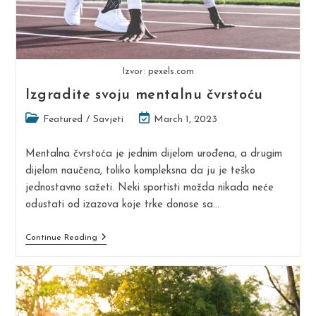
Izvor: pexels.com
Izgradite svoju mentalnu čvrstoću
Post
Post
Featured
/
Savjeti
March 1, 2023
category:
last
modified:
Mentalna čvrstoća je jednim dijelom urođena, a drugim
dijelom naučena, toliko kompleksna da ju je teško
jednostavno sažeti. Neki sportisti možda nikada neće
odustati od izazova koje trke donose sa…
Izgradite
Continue Reading
Svoju
Mentalnu
Čvrstoću