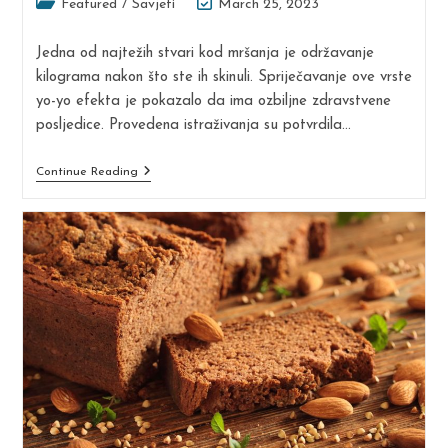
Post
Post
Featured
/
Savjeti
March 25, 2023
category:
last
modified:
Jedna od najtežih stvari kod mršanja je održavanje
kilograma nakon što ste ih skinuli. Spriječavanje ove vrste
yo-yo efekta je pokazalo da ima ozbiljne zdravstvene
posljedice. Provedena istraživanja su potvrdila…
Jutarnji
Continue Reading
Ili
Večernji
Trening
–
Šta
Je
Bolje?