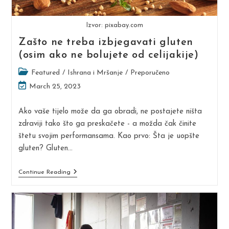
Izvor: pixabay.com
Zašto ne treba izbjegavati gluten
(osim ako ne bolujete od celijakije)
Post
Featured
/
Ishrana i Mršanje
/
Preporučeno
category:
Post
March 25, 2023
last
modified:
Ako vaše tijelo može da ga obradi, ne postajete ništa
zdraviji tako što ga preskačete - a možda čak činite
štetu svojim performansama. Kao prvo: Šta je uopšte
gluten? Gluten…
Zašto
Continue Reading
Ne
Treba
Izbjegavati
Gluten
(osim
Ako