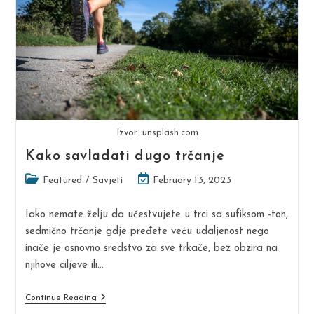
Izvor: unsplash.com
Kako savladati dugo trčanje
Post
Post
Featured
/
Savjeti
February 13, 2023
category:
last
modified:
Iako nemate želju da učestvujete u trci sa sufiksom -ton,
sedmično trčanje gdje pređete veću udaljenost nego
inače je osnovno sredstvo za sve trkače, bez obzira na
njihove ciljeve ili…
Kako
Continue Reading
Savladati