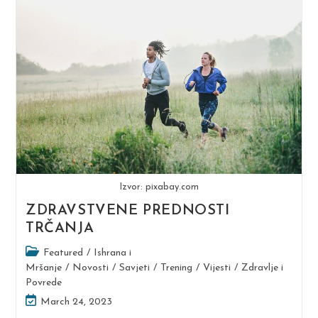
Držite
Plank
Da
Biste
Vidjeli
Rezultate
Izvor: pixabay.com
ZDRAVSTVENE PREDNOSTI
TRČANJA
Post
Featured
/
Ishrana i
category:
Mršanje
/
Novosti
/
Savjeti
/
Trening
/
Vijesti
/
Zdravlje i
Povrede
Post
March 24, 2023
last