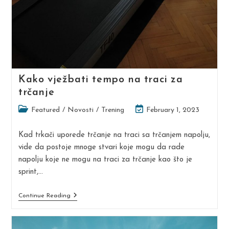
Kako vježbati tempo na traci za
trčanje
Post
Post
Featured
/
Novosti
/
Trening
February 1, 2023
category:
last
modified:
Kad trkači uporede trčanje na traci sa trčanjem napolju,
vide da postoje mnoge stvari koje mogu da rade
napolju koje ne mogu na traci za trčanje kao što je
sprint,…
Kako
Continue Reading
Vježbati
Tempo
Na
Traci