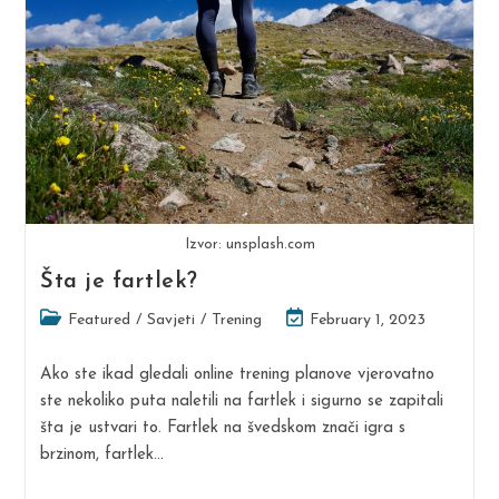
Izdržljivost
Izvor: unsplash.com
Šta je fartlek?
Post
Post
Featured
/
Savjeti
/
Trening
February 1, 2023
category:
last
modified:
Ako ste ikad gledali online trening planove vjerovatno
ste nekoliko puta naletili na fartlek i sigurno se zapitali
šta je ustvari to. Fartlek na švedskom znači igra s
brzinom, fartlek…