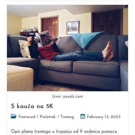
Dugo
Trčanje
Izvor: pexels.com
S kauča na 5K
Post
Post
Featured
/
Početnik
/
Trening
February 13, 2023
category:
last
modified:
Opis plana treninga u trajanju od 9 sedmica pomoću