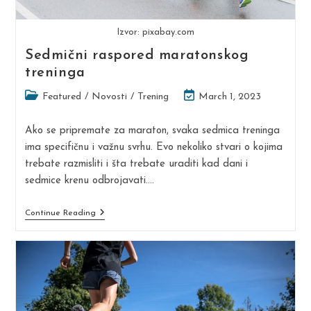
Izvor: pixabay.com
Sedmični raspored maratonskog
treninga
Post
Post
Featured
/
Novosti
/
Trening
March 1, 2023
category:
last
modified:
Ako se pripremate za maraton, svaka sedmica treninga
ima specifičnu i važnu svrhu. Evo nekoliko stvari o kojima
trebate razmisliti i šta trebate uraditi kad dani i
sedmice krenu odbrojavati.…
Sedmični
Continue Reading
Raspored
Maratonskog
Treninga