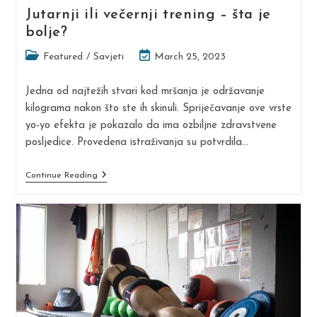
Jutarnji ili večernji trening – šta je
bolje?
Post
Post
Featured
/
Savjeti
March 25, 2023
category:
last
modified:
Jedna od najtežih stvari kod mršanja je održavanje
kilograma nakon što ste ih skinuli. Spriječavanje ove vrste
yo-yo efekta je pokazalo da ima ozbiljne zdravstvene
posljedice. Provedena istraživanja su potvrdila…
Jutarnji
Continue Reading
Ili
Večernji
Trening
–
Šta
Je
Bolje?