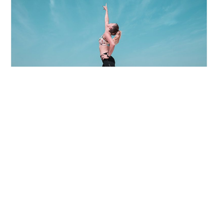
Za
Trčanje
Izvor: pexels.com
Kako ostati u formi kad niste u
mogućnosti da trčite?
Post
Post
Featured
/
Novosti
/
Trening
February 1, 2023
category:
last
modified:
Trkači su posebna vrsta ljudi, oni svakodnevno rade na
pomicanju svojih granica. Poznati su po tome što trčanje