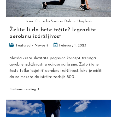
Izvor: Photo by Spencer Dahl on Unsplash
Želite li da brže trčite? Izgradite
aerobnu izdržljivost
Post
Post
Featured
/
Novosti
February 1, 2023
category:
last
modified:
Možda često shvatate pogrešno koncept treninga
aerobne izdržljivosti u odnosu na brzinu. Zato što je
često teško “osjetiti” aerobnu izdržljivost, lako je misliti
da ne možete da istrčite zadnjih 800…
Želite
Continue Reading
Li
Da
Brže
Trčite?
Izgradite
Aerobnu