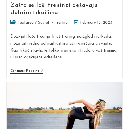
Zašto se loši treninzi dešavaju
dobrim trkačima
Post
Post
Featured
/
Savjeti
/
Trening
February 13, 2023
category:
last
modified:
Doživjeti loše trčanje ili loš trening, naizgled niotkuda,
može biti jedno od najfrustrirajućih osjećaja u svijetu.
Kao trkač stavljate toliko vremena i truda u vaš trening
i često očekujete određene…
Zašto
Continue Reading
Se
Loši
Treninzi
Dešavaju
Dobrim
Trkačima