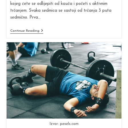
kojeg ćete se odlijepiti od kauča i početi s aktivnim
trčanjem. Svaka sedmica se sastoji od trčanja 3 puta
sedmično. Prva…
S
Continue Reading
Kauča
Na
5K
Izvor: pexels.com