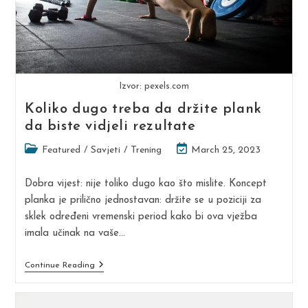
Izvor: pexels.com
Koliko dugo treba da držite plank
da biste vidjeli rezultate
Post
Post
Featured
/
Savjeti
/
Trening
March 25, 2023
category:
last
modified:
Dobra vijest: nije toliko dugo kao što mislite. Koncept
planka je prilično jednostavan: držite se u poziciji za
sklek određeni vremenski period kako bi ova vježba
imala učinak na vaše…
Koliko
Continue Reading
Dugo
Treba
Da