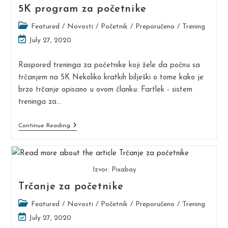
5K program za početnike
Post
Featured
/
Novosti
/
Početnik
/
Preporučeno
/
Trening
category:
Post
July 27, 2020
last
modified:
Raspored treninga za početnike koji žele da počnu sa
trčanjem na 5K Nekoliko kratkih bilješki o tome kako je
brzo trčanje opisano u ovom članku: Fartlek - sistem
treninga za…
5K
Continue Reading
Program
Za
Početnike
Izvor: Pixabay
Trčanje za početnike
Post
Featured
/
Novosti
/
Početnik
/
Preporučeno
/
Trening
category:
Post
July 27, 2020
last