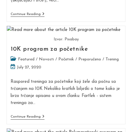
(uključujući i srce!), veći…
Koliko
Continue Reading
Sedmica
Trebate
Trenirati
Za
Maraton?
Izvor: Pixabay
10K program za početnike
Post
Featured
/
Novosti
/
Početnik
/
Preporučeno
/
Trening
category:
Post
July 27, 2020
last
modified:
Raspored treninga za početnike koji žele da počnu sa
trčanjem na 10K Nekoliko kratkih bilješki o tome kako je
brzo trčanje opisano u ovom članku: Fartlek - sistem
treninga za…
10K
Continue Reading
Program
Za
Početnike