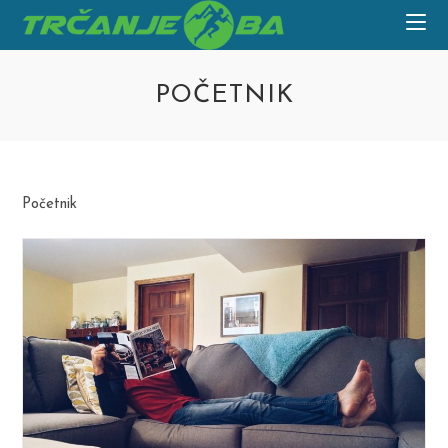
Skip
to
content
POČETNIK
Početnik