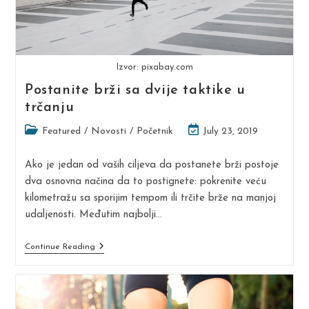
Izvor: pixabay.com
Postanite brži sa dvije taktike u
trčanju
Post
Post
Featured
/
Novosti
/
Početnik
July 23, 2019
category:
last
modified:
Ako je jedan od vaših ciljeva da postanete brži postoje
dva osnovna načina da to postignete: pokrenite veću
kilometražu sa sporijim tempom ili trčite brže na manjoj
udaljenosti. Međutim najbolji…
Postanite
Continue Reading
Brži
Sa
Dvije
Taktike
U