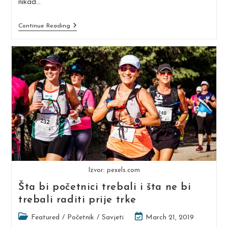
nikad…
Od
Continue Reading
Hodanja
Do
Trčanja
Izvor: pexels.com
Šta bi početnici trebali i šta ne bi
trebali raditi prije trke
Post
Post
Featured
/
Početnik
/
Savjeti
March 21, 2019
category:
last