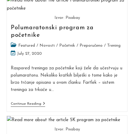
Izvor: Pixabay
Polumaratonski program za
početnike
Post
Featured
/
Novosti
/
Početnik
/
Preporučeno
/
Trening
category:
Post
July 27, 2020
last
modified:
Raspored treninga za početnike koji žele da učestvuju u
polumaratonu. Nekoliko kratkih bilješki o tome kako je
brzo trčanje opisano u ovom članku: Fartlek – sistem
treninga za trkače u…
Polumaratonski
Continue Reading
Program
Za
Početnike
Izvor: Pixabay