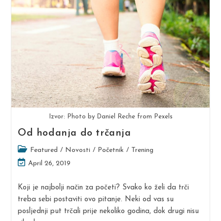
Trčanju
Izvor: Photo by Daniel Reche from Pexels
Od hodanja do trčanja
Post
Featured
/
Novosti
/
Početnik
/
Trening
category:
Post
April 26, 2019
last
modified:
Koji je najbolji način za početi? Svako ko želi da trči
treba sebi postaviti ovo pitanje. Neki od vas su
posljednji put trčali prije nekoliko godina, dok drugi nisu