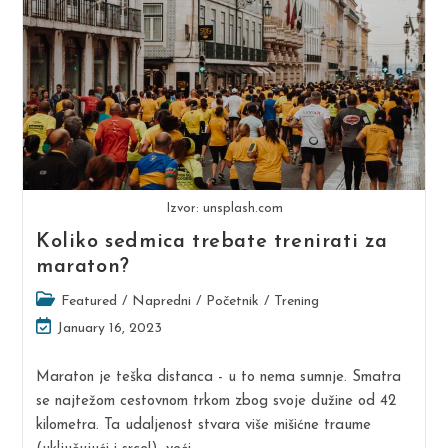
Izvor: unsplash.com
Koliko sedmica trebate trenirati za
maraton?
Post
Featured
/
Napredni
/
Početnik
/
Trening
category:
Post
January 16, 2023
last
modified:
Maraton je teška distanca - u to nema sumnje. Smatra
se najtežom cestovnom trkom zbog svoje dužine od 42
kilometra. Ta udaljenost stvara više mišićne traume