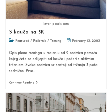
Izvor: pexels.com
S kauča na 5K
Post
Post
Featured
/
Početnik
/
Trening
February 13, 2023
category:
last
modified:
Opis plana treninga u trajanju od 9 sedmica pomoću
kojeg ćete se odlijepiti od kauča i početi s aktivnim
trčanjem. Svaka sedmica se sastoji od trčanja 3 puta
sedmično. Prva…
S
Continue Reading
Kauča
Na
5K