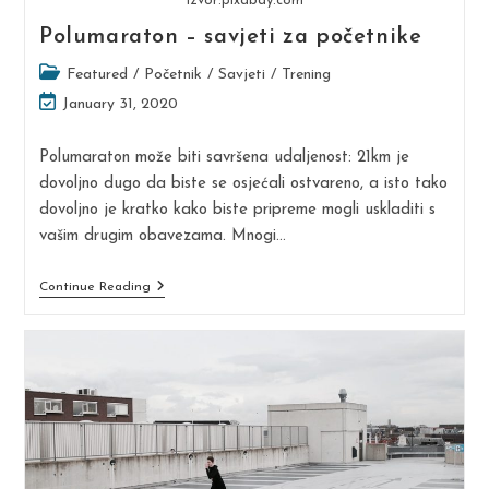
Izvor:pixabay.com
Polumaraton – savjeti za početnike
Post
Featured
/
Početnik
/
Savjeti
/
Trening
category:
Post
January 31, 2020
last
modified:
Polumaraton može biti savršena udaljenost: 21km je
dovoljno dugo da biste se osjećali ostvareno, a isto tako
dovoljno je kratko kako biste pripreme mogli uskladiti s
vašim drugim obavezama. Mnogi…
Polumaraton
Continue Reading
–
Savjeti
Za
Početnike