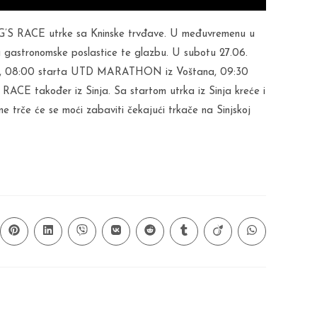
G’S RACE utrke sa Kninske trvđave. U međuvremenu u
ću gastronomske poslastice te glazbu. U subotu 27.06.
ike, 08:00 starta UTD MARATHON iz Voštana, 09:30
ACE također iz Sinja. Sa startom utrka iz Sinja kreće i
ne trče će se moći zabaviti čekajući trkače na Sinjskoj
ns
Opens
Opens
Opens
Opens
Opens
Opens
Opens
Opens
in
in
in
in
in
in
in
in
a
a
a
a
a
a
a
a
new
new
new
new
new
new
new
new
ow
window
window
window
window
window
window
window
window