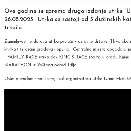
Ove godine se sprema drugo izdanje utrke “Ult
26.05.2023.. Utrka se sastoji od 5 dužinskih k
trkača.
Zanimljivost je da ova utrka prolazi kroz dvije države (Hrvatska i
kninka) te osam gradova i općina. Centralno mjesto događaja je 
I FAMILY RACE utrka dok KING’S RACE starta u gradu Kninu s
MARATHON iz Voštana pored Trilja.
Ovim povodom smo intervjuisali organizatora utrke Ivana Marušić