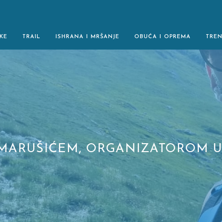
KE
TRAIL
ISHRANA I MRŠANJE
OBUĆA I OPREMA
TRE
 MARUŠIĆEM, ORGANIZATOROM UL