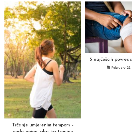
5 najčešćih povred
February 23,
Trčanje umjerenim tempom –
podcijenjeni alat za trening