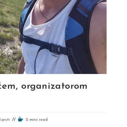
ćem, organizatorom
Reading
ijesti
2 mins read
time: