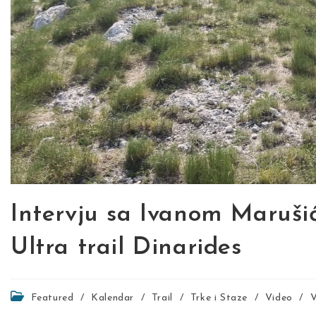
Intervju sa Ivanom Maruši
Ultra trail Dinarides
Post
Featured
/
Kalendar
/
Trail
/
Trke i Staze
/
Video
/
V
category: