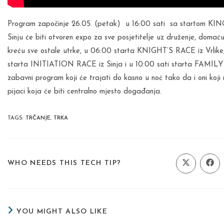
Program započinje 26.05. (petak) u 16:00 sati sa startom KIN
Sinju će biti otvoren expo za sve posjetitelje uz druženje, doma
kreću sve ostale utrke, u 06:00 starta KNIGHT’S RACE iz Vrl
starta INITIATION RACE iz Sinja i u 10:00 sati starta FAMILY R
zabavni program koji će trajati do kasno u noć tako da i oni koji 
pijaci koja će biti centralno mjesto događanja.
TAGS
:
TRČANJE
,
TRKA
SHARE
WHO NEEDS THIS TECH TIP?
Opens
Ope
in
in
a
a
THIS
new
new
window
wind
CONTENT
YOU MIGHT ALSO LIKE