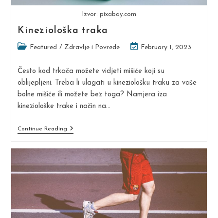
Izvor: pixabay.com
Kineziološka traka
Post
Post
Featured
/
Zdravlje i Povrede
February 1, 2023
category:
last
modified:
Često kod trkača možete vidjeti mišiće koji su
oblijepljeni. Treba li ulagati u kineziološku traku za vaše
bolne mišiće ili možete bez toga? Namjera iza
kineziološke trake i način na…
Kineziološka
Continue Reading
Traka