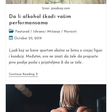
Izvor: pixabay.com
Da li alkohol škodi vašim
performansama
Post
Featured
/
Ishrana i Mršanje
/
Novosti
category:
Post
October 25, 2019
last
modified:
Ljudi koji se bave sportom obično se brinu o svojoj figuri
i kondiciji. Međutim, ovo ne znači da žele da propuste
pivo poslije posla s prijateljima ili da se žele…
Da
Continue Reading
Li
Alkohol
Škodi
Vašim
Performansama