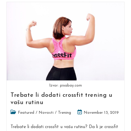
Znati
O
Ugljikohidratima
Izvor: pixabay.com
Trebate li dodati crossfit trening u
vašu rutinu
Post
Post
Featured
/
Novosti
/
Trening
November 13, 2019
category:
last
modified:
Trebate li dodati crossfit u vašu rutinu? Da li je crossfit