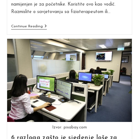
namijenjen je za početnike. Koristite ovo kao vodič.
Razmislite o savjetovanju sa fizioterapeutom ili…
Vodič
Continue Reading
Za
Vježbe
Jačanja
Mišića
Izvor: pixabay.com
6 razloga zašto je sjedenje loše za