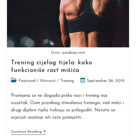
Izvor: pixabay.com
Trening cijelog tijela: kako
funkcioniše rast mišića
Post
Post
Featured
/
Novosti
/
Trening
September 26, 2019
category:
last
modified:
Promijena se ne događa preko noći i trening nije
izuzetak. Osim pravilnog stimulansa treninga, vaši mišići i
drugi dijelovi tijela trebaju se prilagoditi. Nećete se
osjećati snažnije niti ćete primijetiti…
Trening
Continue Reading