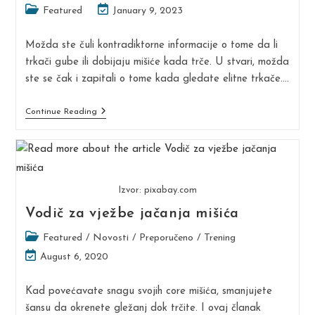
Post
Post
Featured
January 9, 2023
category:
last
modified:
Možda ste čuli kontradiktorne informacije o tome da li
trkači gube ili dobijaju mišiće kada trče. U stvari, možda
ste se čak i zapitali o tome kada gledate elitne trkače.…
Da
Continue Reading
Li
Trčanjem
Gubite
Ili
Dobijate
Mišiće
Izvor: pixabay.com
Vodič za vježbe jačanja mišića
Post
Featured
/
Novosti
/
Preporučeno
/
Trening
category:
Post
August 6, 2020
last
modified:
Kad povećavate snagu svojih core mišića, smanjujete
šansu da okrenete gležanj dok trčite. I ovaj članak