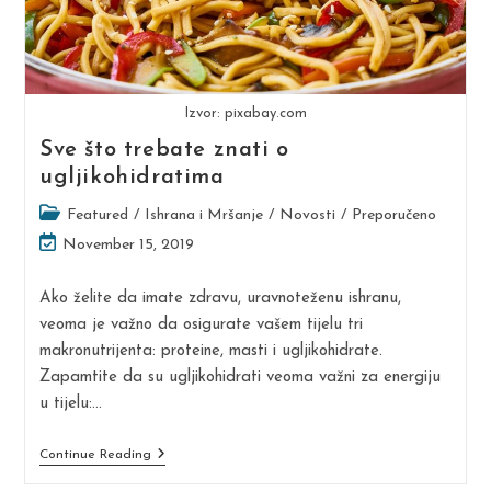
Izvor: pixabay.com
Sve što trebate znati o
ugljikohidratima
Post
Featured
/
Ishrana i Mršanje
/
Novosti
/
Preporučeno
category:
Post
November 15, 2019
last
modified:
Ako želite da imate zdravu, uravnoteženu ishranu,
veoma je važno da osigurate vašem tijelu tri
makronutrijenta: proteine, masti i ugljikohidrate.
Zapamtite da su ugljikohidrati veoma važni za energiju
u tijelu:…
Sve
Continue Reading
Što
Trebate