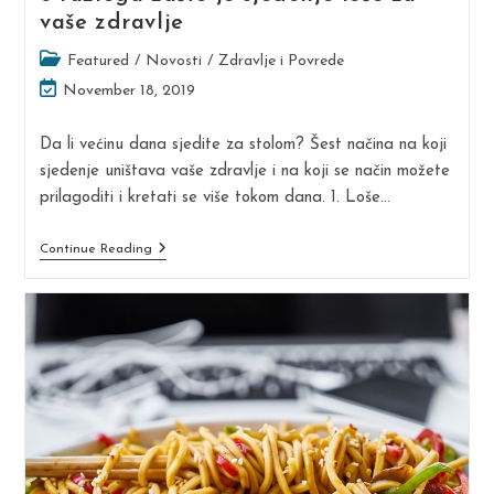
vaše zdravlje
Post
Featured
/
Novosti
/
Zdravlje i Povrede
category:
Post
November 18, 2019
last
modified:
Da li većinu dana sjedite za stolom? Šest načina na koji
sjedenje uništava vaše zdravlje i na koji se način možete
prilagoditi i kretati se više tokom dana. 1. Loše…
6
Continue Reading
Razloga
Zašto
Je
Sjedenje
Loše
Za
Vaše
Zdravlje