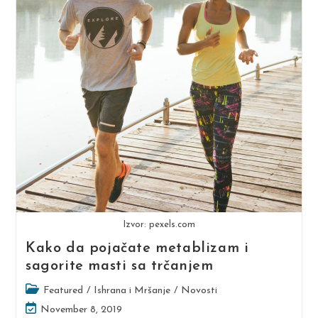
Izvor: pexels.com
Kako da pojačate metablizam i
sagorite masti sa trčanjem
Post
Featured
/
Ishrana i Mršanje
/
Novosti
category:
Post
November 8, 2019