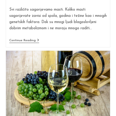
last
modified:
Svi različito sagorijevamo masti. Koliko masti
sagorijevate zavisi od spola, godina i težine kao i mnogih
genetskih faktora. Dok su mnogi ljudi blagoslovljeni
dobrim metabolizmom i ne moraju mnogo raditi…
Kako
Continue Reading
Da
Pojačate
Metablizam
I
Sagorite
Masti
Sa
Trčanjem