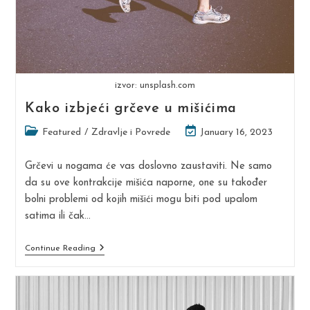
izvor: unsplash.com
Kako izbjeći grčeve u mišićima
Post
Post
Featured
/
Zdravlje i Povrede
January 16, 2023
category:
last
modified:
Grčevi u nogama će vas doslovno zaustaviti. Ne samo
da su ove kontrakcije mišića naporne, one su također
bolni problemi od kojih mišići mogu biti pod upalom
satima ili čak…
Kako
Continue Reading
Izbjeći
Grčeve
U
Mišićima