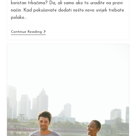
koristan trkačima? Da, ali samo ako to uradite na pravi
način. Kad pokušavate dodati nešto novo uvijek trebate
polako…
Trebate
Continue Reading
Li
Dodati
Crossfit
Trening
U
Vašu
Rutinu