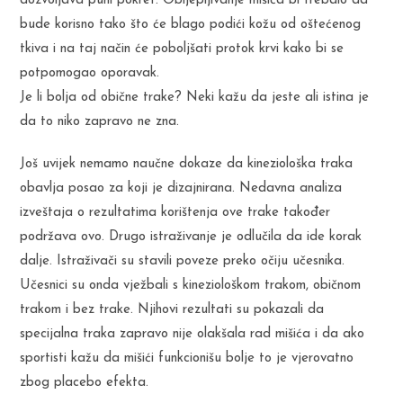
dozvoljava puni pokret. Obljepljivanje mišića bi trebalo da
bude korisno tako što će blago podići kožu od oštećenog
tkiva i na taj način će poboljšati protok krvi kako bi se
potpomogao oporavak.
Je li bolja od obične trake? Neki kažu da jeste ali istina je
da to niko zapravo ne zna.
Još uvijek nemamo naučne dokaze da kineziološka traka
obavlja posao za koji je dizajnirana. Nedavna analiza
izveštaja o rezultatima korištenja ove trake također
podržava ovo. Drugo istraživanje je odlučila da ide korak
dalje. Istraživači su stavili poveze preko očiju učesnika.
Učesnici su onda vježbali s kineziološkom trakom, običnom
trakom i bez trake. Njihovi rezultati su pokazali da
specijalna traka zapravo nije olakšala rad mišića i da ako
sportisti kažu da mišići funkcionišu bolje to je vjerovatno
zbog placebo efekta.