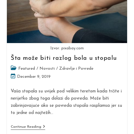
Izvor: pixabay.com
Šta može biti razlog bola u stopalu
Post
Featured
/
Novosti
/
Zdravlje i Povrede
category:
Post
December 9, 2019
last
modified:
Vaša stopala su uvijek pod velikim teretom kada trčite i
nerijetko zbog toga dolazi do povreda. Može biti
zabrinjavajuće ako se povreda stopala rasplamsa jer su
to jedne od najtežih…
Šta
Continue Reading
Može