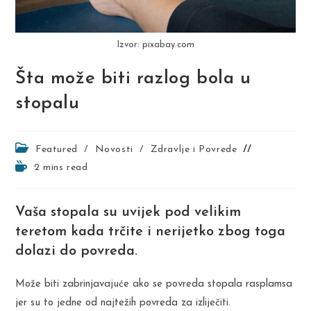
Izvor: pixabay.com
Šta može biti razlog bola u
stopalu
Post
Featured
/
Novosti
/
Zdravlje i Povrede
category:
Reading
2 mins read
time:
Vaša stopala su uvijek pod velikim
teretom kada trčite i nerijetko zbog toga
dolazi do povreda.
Može biti zabrinjavajuće ako se povreda stopala rasplamsa
jer su to jedne od najtežih povreda za izliječiti.