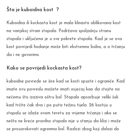
Šta je kuboidna kost ?
Kuboidna ili kockasta kost je mala klinasto oblikovana kost
na vanjskoj strani stopala. Podržava spoljašnju stranu
stopala i uključena je u sve pokrete stopala. Kad je se ova
kost povrijedi hodanje može biti ekstremno bolno, a o trčanju
da i ne govorimo.
Kako se povrijedi kockasta kost?
kuboidne povrede se šire kad se kosti spuste i ograniče. Kad
imate ovu povredu možete imati osjećaj kao da stojite na
nečemu što izaziva oštru bol. Stopalo apsorbuje veliki šok
kad trčite čak dva i po puta težinu tijela. 26 kostiju u
stopalu se izlaže ovom teretu za vrijeme trčanja i ako se
nešto ne kreće pravilno stopalo nije u stanju da klizi i može
se prouzrokovati ogromna bol. Razlozi zbog koji dolazi do