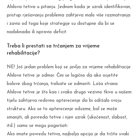
Ahilova tetiva u pitanju. Jednom kada je uzrok identifikovan,
pristup rješavanju problema zahtjeva malo više razmatranja
i zavisi od toga koje strategije su dostupne da bi se
nadoknadio ili ispravio deficit.
Treba li prestati sa trčanjem za vrijeme
rehabilitacije?
NE! Još jedan problem koji se javlja za vrijeme rehabilitacije
Ahilove tetive je odmor. Čini se logično da ako osjetite
bolove zbog trčanja, trebate se odmoriti. Loša strana
Ahilove tetive je što kao i svako drugo vezivno tkivo u našem
tijelu zahtijeva redovno opterećenje da bi održalo svoju
strukturu. Ako se to opterećenje oduzme, bol se može
smanjiti, ali povreda tetive i njen uzrok (ukočenost, slabost,
itd.) samo se mogu pogoršati.
Ako imate povredu tetiva, najbolja opcija je da trčite svaki