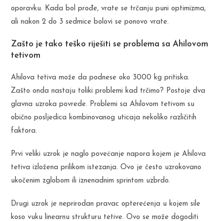
oporavku. Kada bol prođe, vrate se trčanju puni optimizma,
ali nakon 2 do 3 sedmice bolovi se ponovo vrate.
Zašto je tako teško riješiti se problema sa Ahilovom
tetivom
Ahilova tetiva može da podnese oko 3000 kg pritiska.
Zašto onda nastaju toliki problemi kad trčimo? Postoje dva
glavna uzroka povrede. Problemi sa Ahilovom tetivom su
obično posljedica kombinovanog uticaja nekoliko različitih
faktora.
Prvi veliki uzrok je naglo povećanje napora kojem je Ahilova
tetiva izložena prilikom istezanja. Ovo je često uzrokovano
ukočenim zglobom ili iznenadnim sprintom uzbrdo.
Drugi uzrok je neprirodan pravac opterećenja u kojem sile
koso vuku linearnu strukturu tetive. Ovo se može dogoditi