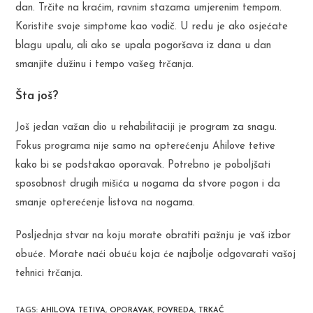
dan. Trčite na kraćim, ravnim stazama umjerenim tempom.
Koristite svoje simptome kao vodič. U redu je ako osjećate
blagu upalu, ali ako se upala pogoršava iz dana u dan
smanjite dužinu i tempo vašeg trčanja.
Šta još?
Još jedan važan dio u rehabilitaciji je program za snagu.
Fokus programa nije samo na opterećenju Ahilove tetive
kako bi se podstakao oporavak. Potrebno je poboljšati
sposobnost drugih mišića u nogama da stvore pogon i da
smanje opterećenje listova na nogama.
Posljednja stvar na koju morate obratiti pažnju je vaš izbor
obuće. Morate naći obuću koja će najbolje odgovarati vašoj
tehnici trčanja.
TAGS
:
AHILOVA TETIVA
,
OPORAVAK
,
POVREDA
,
TRKAČ