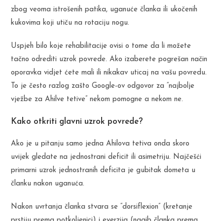
zbog veoma istrošenih patika, uganuće članka ili ukočenih
kukovima koji utiču na rotaciju nogu.
Uspjeh bilo koje rehabilitacije ovisi o tome da li možete
tačno odrediti uzrok povrede. Ako izaberete pogrešan način
oporavka vidjet ćete mali ili nikakav uticaj na vašu povredu.
To je često razlog zašto Google-ov odgovor za “najbolje
vježbe za Ahilve tetive” nekom pomogne a nekom ne.
Kako otkriti glavni uzrok povrede?
Ako je u pitanju samo jedna Ahilova tetiva onda skoro
uvijek gledate na jednostrani deficit ili asimetriju. Najčešći
primarni uzrok jednostranih deficita je gubitak dometa u
članku nakon uganuća.
Nakon uvrtanja članka stvara se “dorsiflexion” (kretanje
prstiju prema potkoljenici) i everzija (nagib članka prema