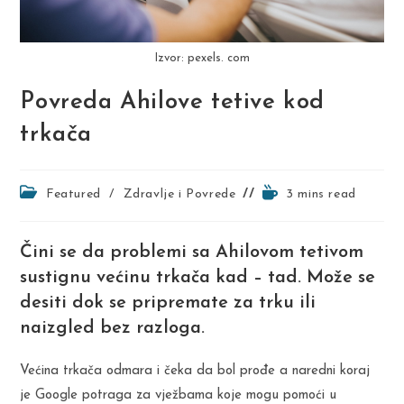
Izvor: pexels. com
Povreda Ahilove tetive kod
trkača
Post
Reading
Featured
/
Zdravlje i Povrede
3 mins read
category:
time:
Čini se da problemi sa Ahilovom tetivom
sustignu većinu trkača kad – tad. Može se
desiti dok se pripremate za trku ili
naizgled bez razloga.
Većina trkača odmara i čeka da bol prođe a naredni koraj
je Google potraga za vježbama koje mogu pomoći u