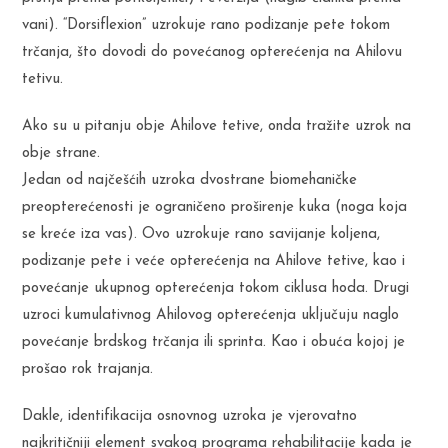
vani). “Dorsiflexion” uzrokuje rano podizanje pete tokom
trčanja, što dovodi do povećanog opterećenja na Ahilovu
tetivu.
Ako su u pitanju obje Ahilove tetive, onda tražite uzrok na
obje strane.
Jedan od najčešćih uzroka dvostrane biomehaničke
preopterećenosti je ograničeno proširenje kuka (noga koja
se kreće iza vas). Ovo uzrokuje rano savijanje koljena,
podizanje pete i veće opterećenja na Ahilove tetive, kao i
povećanje ukupnog opterećenja tokom ciklusa hoda. Drugi
uzroci kumulativnog Ahilovog opterećenja uključuju naglo
povećanje brdskog trčanja ili sprinta. Kao i obuća kojoj je
prošao rok trajanja.
Dakle, identifikacija osnovnog uzroka je vjerovatno
najkritičniji element svakog programa rehabilitacije kada je