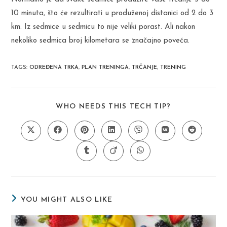
10 minuta, što će rezultirati u produženoj distanici od 2 do 3
km. Iz sedmice u sedmicu to nije veliki porast. Ali nakon
nekoliko sedmica broj kilometara se značajno poveća.
TAGS
:
ODREĐENA TRKA
,
PLAN TRENINGA
,
TRČANJE
,
TRENING
SHARE
WHO NEEDS THIS TECH TIP?
THIS
CONTENT
Opens
Opens
Opens
Opens
Opens
Opens
Opens
in
in
in
in
in
in
in
a
a
a
a
a
a
a
Opens
Opens
Opens
new
new
new
new
new
new
new
in
in
in
window
window
window
window
window
window
window
a
a
a
new
new
new
window
window
window
YOU MIGHT ALSO LIKE