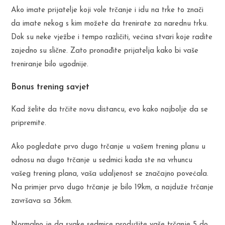
Ako imate prijatelje koji vole trčanje i idu na trke to znači
da imate nekog s kim možete da trenirate za narednu trku.
Dok su neke vježbe i tempo različiti, većina stvari koje radite
zajedno su slične. Zato pronađite prijatelja kako bi vaše
treniranje bilo ugodnije.
Bonus trening savjet
Kad želite da trčite novu distancu, evo kako najbolje da se
pripremite.
Ako pogledate prvo dugo trčanje u vašem trening planu u
odnosu na dugo trčanje u sedmici kada ste na vrhuncu
vašeg trening plana, vaša udaljenost se značajno povećala.
Na primjer prvo dugo trčanje je bilo 19km, a najduže trčanje
završava sa 36km.
Normalno je da svake sedmice produžite vaše trčanje 5 do