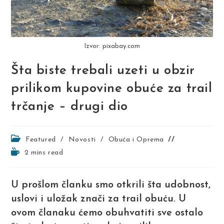
Izvor: pixabay.com
Šta biste trebali uzeti u obzir
prilikom kupovine obuće za trail
trčanje – drugi dio
Post
Featured
/
Novosti
/
Obuća i Oprema
category:
Reading
2 mins read
time:
U prošlom članku smo otkrili šta udobnost,
uslovi i uložak znači za trail obuću. U
ovom članaku ćemo obuhvatiti sve ostalo