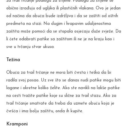
za trail trčanje podlogu za stijene. Podloga za stijene se
obično izrađuju od ugljika ili plastičnih vlakana. Ovo je jedan
od načina da obuća bude izdržljiva i da se zaštiti od oštrih
predmeta na stazi. Na dugim i hrapavim udaljenostima
zaštita može pomoći da se stopala osjećaju duže svježe. Da
li ćete odabrati patike sa zaštitom ili ne je na kraju kao i
sve u trčanju stvar ukusa.
Težina
Obuća za trail trčanje ne mora biti čvrsta i teška da bi
radila svoj posao. Uz sve što se danas nudi patike mogu biti
lagane i okretne koliko želite. Ako ste navikli na lakše patike
na cesti tražite patike koje su slične za trail stazu. Ako za
trail trčanje smatrate da treba da uzmete obuću koja je
čvršća i ima bolju zaštitu, onda ih kupite.
Kramponi