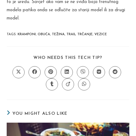
to je uredu. Savjet ako vam se ne sviđa boja trenutnog
modela patika onda se odlučite za stariji model ili za drugi
model.
TAGS
:
KRAMPONI
,
OBUĆA
,
TEŽINA
,
TRAIL TRČANJE
,
VEZICE
SHARE
WHO NEEDS THIS TECH TIP?
THIS
CONTENT
Opens
Opens
Opens
Opens
Opens
Opens
Opens
in
in
in
in
in
in
in
a
a
a
a
a
a
a
Opens
Opens
Opens
new
new
new
new
new
new
new
in
in
in
window
window
window
window
window
window
window
a
a
a
new
new
new
window
window
window
YOU MIGHT ALSO LIKE