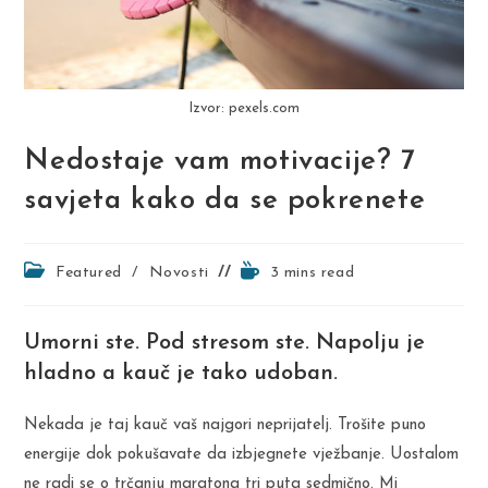
Izvor: pexels.com
Nedostaje vam motivacije? 7
savjeta kako da se pokrenete
Post
Reading
Featured
/
Novosti
3 mins read
category:
time:
Umorni ste. Pod stresom ste. Napolju je
hladno a kauč je tako udoban.
Nekada je taj kauč vaš najgori neprijatelj. Trošite puno
energije dok pokušavate da izbjegnete vježbanje. Uostalom
ne radi se o trčanju maratona tri puta sedmično. Mi