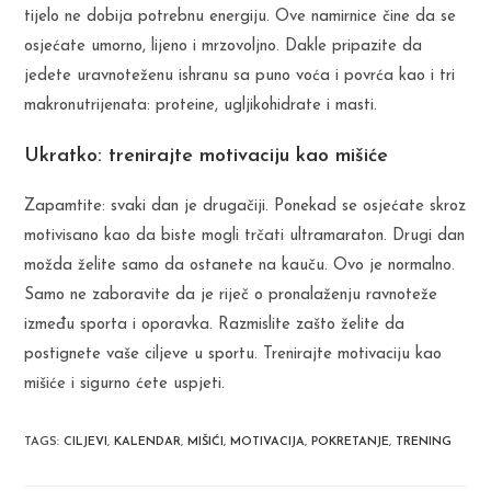
tijelo ne dobija potrebnu energiju. Ove namirnice čine da se
osjećate umorno, lijeno i mrzovoljno. Dakle pripazite da
jedete uravnoteženu ishranu sa puno voća i povrća kao i tri
makronutrijenata: proteine, ugljikohidrate i masti.
Ukratko: trenirajte motivaciju kao mišiće
Zapamtite: svaki dan je drugačiji. Ponekad se osjećate skroz
motivisano kao da biste mogli trčati ultramaraton. Drugi dan
možda želite samo da ostanete na kauču. Ovo je normalno.
Samo ne zaboravite da je riječ o pronalaženju ravnoteže
između sporta i oporavka. Razmislite zašto želite da
postignete vaše ciljeve u sportu. Trenirajte motivaciju kao
mišiće i sigurno ćete uspjeti.
TAGS
:
CILJEVI
,
KALENDAR
,
MIŠIĆI
,
MOTIVACIJA
,
POKRETANJE
,
TRENING