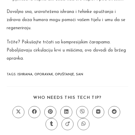
Dovoljno sna, uravotežena ishrana i tehinke opuštanja i
zdrava doza humora mogu pomoći vašem tijelu i umu da se
regeneriraju.
Trčite? Pokušajte trčati sa kompresijskim čarapama.
Poboljšavaju cirkulaciju krvi u mišićima, ovo dovodi do bržeg
opravka.
TAGS
:
ISHRANA
,
OPORAVAK
,
OPUŠTANJE
,
SAN
SHARE
WHO NEEDS THIS TECH TIP?
THIS
CONTENT
Opens
Opens
Opens
Opens
Opens
Opens
Opens
in
in
in
in
in
in
in
a
a
a
a
a
a
a
Opens
Opens
Opens
new
new
new
new
new
new
new
in
in
in
window
window
window
window
window
window
window
a
a
a