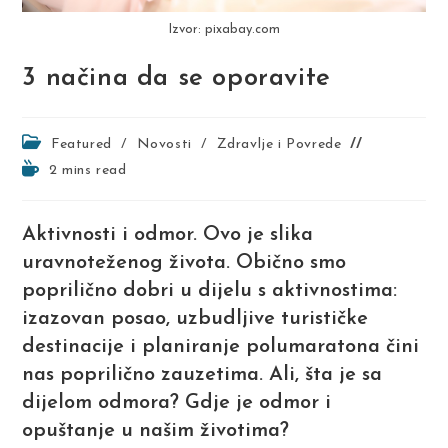
Izvor: pixabay.com
3 načina da se oporavite
Post
Featured
/
Novosti
/
Zdravlje i Povrede
category:
Reading
2 mins read
time:
Aktivnosti i odmor. Ovo je slika
uravnoteženog života. Obično smo
poprilično dobri u dijelu s aktivnostima:
izazovan posao, uzbudljive turističke
destinacije i planiranje polumaratona čini
nas poprilično zauzetima. Ali, šta je sa
dijelom odmora? Gdje je odmor i
opuštanje u našim životima?