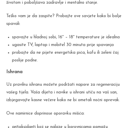
životom i poboljšava zadravlje i mentalno stanje.
Teško vam je da zaspite? Probajte ove savjete kako bi bolje
spavali:
spavajte u hladnoj sobi, 16° – 18° temperature je idealna
ugasite TV, laptop i mobitel 30 minuta prije spavanja
probajte da ne pijete energetska pića, kafu ili zeleni čaj
poslije podne.
Ishrana
Uz pravilnu ishranu možete podržati napore za regeneraciju
vašeg tijela. Vaša dijeta i navike u ishrani utiču na vaš san,
izbjegavajte kasne večere kako ne bi ometali noćni oprevak.
Ove namirnice doprinose oporavku mišića:
antioksidanti koji se nalaze u borovnicama pomažu