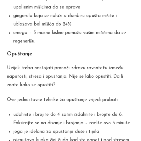
upaljenim mišićima da se oprave
gingerola koja se nalazi u đumbiru opušta mišiće i
ublažava bol mišića do 24%
omega – 3 masne kisline pomažu vašim mišićima da se
regenerišu.
Opuštanje
Uvijek treba nastojati pronaći zdravu ravnotežu između
napetosti, stresa i opuštanja. Nije se lako opustiti. Da li
znate kako se opustiti?
Ove jednostavne tehnike za opuštanje vrijedi probati:
udahnite i brojite do 4 zatim izdahnite i brojite do 6.
Foksirajte se na disanje i brojanja – radite ovo 3 minute
joga je idelana za opuštanje duše i tijela
pjenušava kupka čini čuda kad ste napet i pod stresom