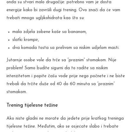
onda su stvari malo drugačije: potrebno vam je dosta
energije kako bi završili dugi trening. Ovo znači da će vam
trebati mnogo ugljikohidrata kao što su:
mala zdjela zobene kaše sa bananom,
slatki krompir,
dva komada tosta sa prelivom sa niskim udjelom masti.
Jutarnje osobe vole da trče sa “praznim” stomakom. Nije
problem! Samo budite sigurni da to radite sa nisikim
intenzitetom i popite čašu vode prije nego počnete i ne biste
trebali da trčite duže od 40 do 60 minuta sa “praznim”
stomakom.
Trening tijelesne težine
Ako niste gladni ne morate da jedete prije kratkog treninga
tijelesne težine. Međutim, ako se osjećate slabo i trebate