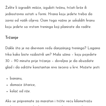
Želite li izgraditi mišiće, izgubiti težinu, trčati brže ili
jednostavno ostati u formi. Hrana koju jedete treba da
zavisi od vaših ciljeva. Osim toga važno je uskalditi hranu
koju jedete sa vrstom treninga koji planirate da radite.
Trčanje
Dakle šta je na dnevnom redu danjašnjeg treninga? Lagana
trka kako biste razbistrili um? Mala užina – koju pojedete
30 – 90 minuta prije trčanja – dovoljna je da obuzdate
glad i da održite konstantan nivo šećera u krvi. Možete jesti:
bananu,
domaće žitarice,
kolač od riže.
Ako se pripremate za maraton i trčite veću kilometražu