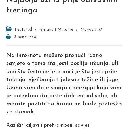
Najbolja užina prije određenih
treninga
Post
Featured
/
Ishrana i Mršanje
/
Novosti
category:
Reading
3 mins read
time:
Na internetu možete pronaći razne
savjete o tome šta jesti poslije trčanja, ali
ono što često nećete naći je šta jesti prije
trčanja, vježbanja tijelesne težine ili joge.
Užina vam daje snagu i energiju koja vam
je potrebna da biste dali sve od sebe, ali
morate paztiti da hrana ne bude preteška
za stomak.
Različiti ciljevi i prehrambeni savjeti