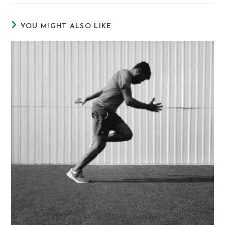
new
new
new
window
window
window
YOU MIGHT ALSO LIKE