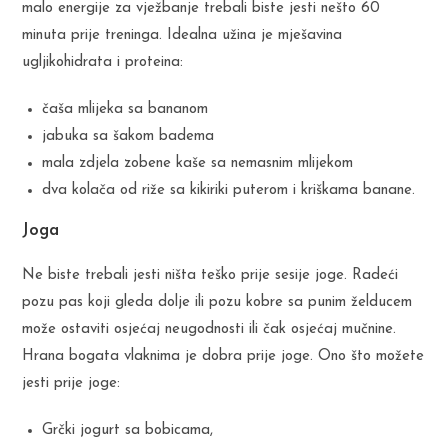
malo energije za vježbanje trebali biste jesti nešto 60
minuta prije treninga. Idealna užina je mješavina
ugljikohidrata i proteina:
čaša mlijeka sa bananom
jabuka sa šakom badema
mala zdjela zobene kaše sa nemasnim mlijekom
dva kolača od riže sa kikiriki puterom i kriškama banane.
Joga
Ne biste trebali jesti ništa teško prije sesije joge. Radeći
pozu pas koji gleda dolje ili pozu kobre sa punim želducem
može ostaviti osjećaj neugodnosti ili čak osjećaj mučnine.
Hrana bogata vlaknima je dobra prije joge. Ono što možete
jesti prije joge:
Grčki jogurt sa bobicama,