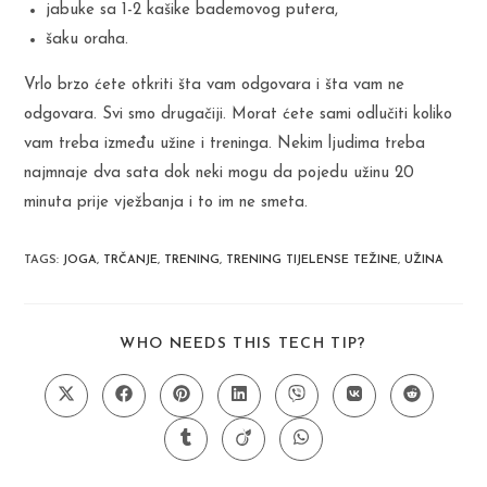
jabuke sa 1-2 kašike bademovog putera,
šaku oraha.
Vrlo brzo ćete otkriti šta vam odgovara i šta vam ne
odgovara. Svi smo drugačiji. Morat ćete sami odlučiti koliko
vam treba između užine i treninga. Nekim ljudima treba
najmnaje dva sata dok neki mogu da pojedu užinu 20
minuta prije vježbanja i to im ne smeta.
TAGS
:
JOGA
,
TRČANJE
,
TRENING
,
TRENING TIJELENSE TEŽINE
,
UŽINA
SHARE
WHO NEEDS THIS TECH TIP?
THIS
CONTENT
Opens
Opens
Opens
Opens
Opens
Opens
Opens
in
in
in
in
in
in
in
a
a
a
a
a
a
a
Opens
Opens
Opens
new
new
new
new
new
new
new
in
in
in
window
window
window
window
window
window
window
a
a
a