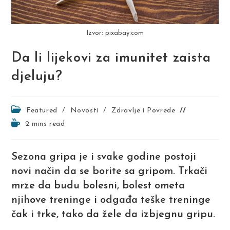
Izvor: pixabay.com
Da li lijekovi za imunitet zaista
djeluju?
Post
Featured
/
Novosti
/
Zdravlje i Povrede
category:
Reading
2 mins read
time:
Sezona gripa je i svake godine postoji
novi način da se borite sa gripom. Trkači
mrze da budu bolesni, bolest ometa
njihove treninge i odgađa teške treninge
čak i trke, tako da žele da izbjegnu gripu.