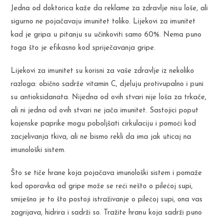
Jedna od doktorica kaže da reklame za zdravlje nisu loše, ali
sigurno ne pojačavaju imunitet toliko. Lijekovi za imunitet
kad je gripa u pitanju su učinkoviti samo 60%. Nema puno
toga što je efikasno kod spriječavanja gripe.
Lijekovi za imunitet su korisni za vaše zdravlje iz nekoliko
razloga: obično sadrže vitamin C, djeluju protivupalno i puni
su antioksidanata. Nijedna od ovih stvari nije loša za trkače,
ali ni jedna od ovih stvari ne jača imunitet. Sastojici poput
kajenske paprike mogu poboljšati cirkulaciju i pomoći kod
zacjelivanja tkiva, ali ne bismo rekli da ima jak uticaj na
imunološki sistem.
Što se tiče hrane koja pojačava imunološki sistem i pomaže
kod oporavka od gripe može se reći nešto o pilećoj supi,
smiješno je to što postoji istraživanje o pilećoj supi, ona vas
zagrijava, hidrira i sadrži so. Tražite hranu koja sadrži puno