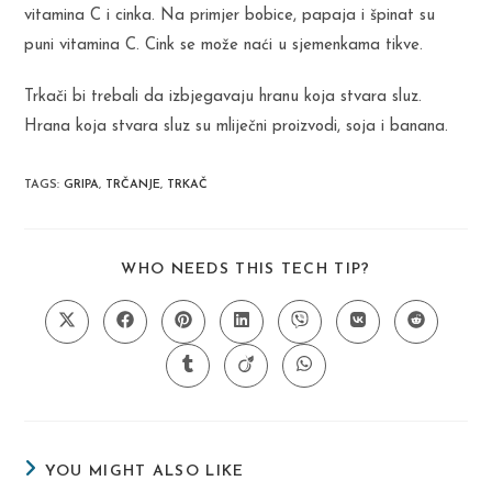
vitamina C i cinka. Na primjer bobice, papaja i špinat su
puni vitamina C. Cink se može naći u sjemenkama tikve.
Trkači bi trebali da izbjegavaju hranu koja stvara sluz.
Hrana koja stvara sluz su mliječni proizvodi, soja i banana.
TAGS
:
GRIPA
,
TRČANJE
,
TRKAČ
SHARE
WHO NEEDS THIS TECH TIP?
THIS
CONTENT
Opens
Opens
Opens
Opens
Opens
Opens
Opens
in
in
in
in
in
in
in
a
a
a
a
a
a
a
Opens
Opens
Opens
new
new
new
new
new
new
new
in
in
in
window
window
window
window
window
window
window
a
a
a
new
new
new
window
window
window
YOU MIGHT ALSO LIKE