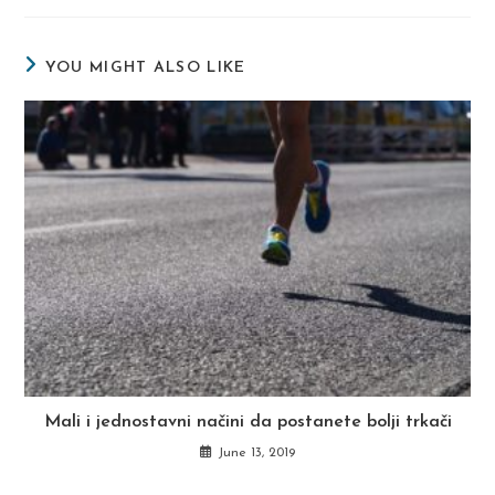
new
new
new
window
window
window
YOU MIGHT ALSO LIKE
Mali i jednostavni načini da postanete bolji trkači
June 13, 2019