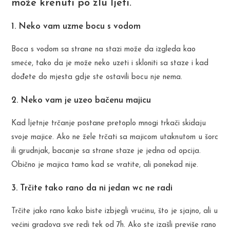
može krenuti po zlu ljeti.
1. Neko vam uzme bocu s vodom
Boca s vodom sa strane na stazi može da izgleda kao
smeće, tako da je može neko uzeti i skloniti sa staze i kad
dođete do mjesta gdje ste ostavili bocu nje nema.
2. Neko vam je uzeo bačenu majicu
Kad ljetnje trčanje postane pretoplo mnogi trkači skidaju
svoje majice. Ako ne žele trčati sa majicom utaknutom u šorc
ili grudnjak, bacanje sa strane staze je jedna od opcija.
Obično je majica tamo kad se vratite, ali ponekad nije.
3. Trčite tako rano da ni jedan wc ne radi
Trčite jako rano kako biste izbjegli vrućinu, što je sjajno, ali u
većini gradova sve redi tek od 7h. Ako ste izašli previše rano