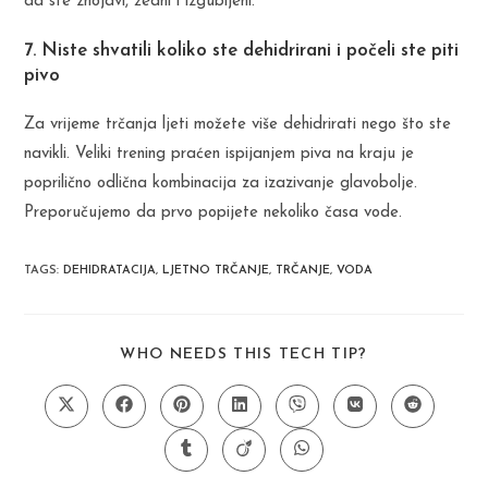
da ste znojavi, žedni i izgubljeni.
7. Niste shvatili koliko ste dehidrirani i počeli ste piti
pivo
Za vrijeme trčanja ljeti možete više dehidrirati nego što ste
navikli. Veliki trening praćen ispijanjem piva na kraju je
poprilično odlična kombinacija za izazivanje glavobolje.
Preporučujemo da prvo popijete nekoliko časa vode.
TAGS
:
DEHIDRATACIJA
,
LJETNO TRČANJE
,
TRČANJE
,
VODA
SHARE
WHO NEEDS THIS TECH TIP?
THIS
CONTENT
Opens
Opens
Opens
Opens
Opens
Opens
Opens
in
in
in
in
in
in
in
a
a
a
a
a
a
a
Opens
Opens
Opens
new
new
new
new
new
new
new
in
in
in
window
window
window
window
window
window
window
a
a
a