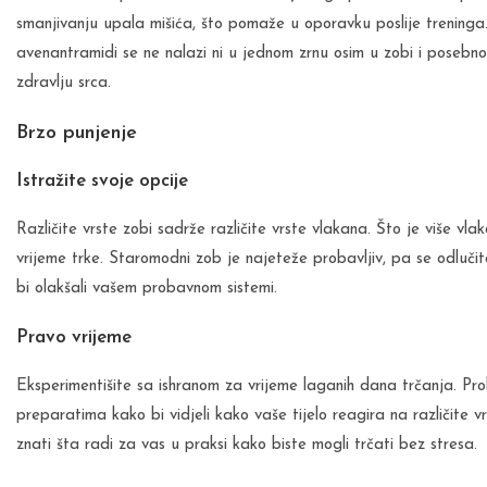
smanjivanju upala mišića, što pomaže u oporavku poslije trening
avenantramidi se ne nalazi ni u jednom zrnu osim u zobi i posebno 
zdravlju srca.
Brzo punjenje
Istražite svoje opcije
Različite vrste zobi sadrže različite vrste vlakana. Što je više v
vrijeme trke. Staromodni zob je najeteže probavljiv, pa se odluči
bi olakšali vašem probavnom sistemi.
Pravo vrijeme
Eksperimentišite sa ishranom za vrijeme laganih dana trčanja. Probaj
preparatima kako bi vidjeli kako vaše tijelo reagira na različite v
znati šta radi za vas u praksi kako biste mogli trčati bez stresa.