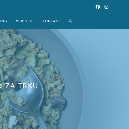
TOGGLE
NING
VIDEO
KONTAKT
WEBSITE
SEARCH
 ZA TRKU