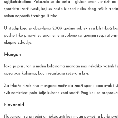
ugljikohidratima. Pokazalo se da beta – glukan smanjuje rizik od
sportista izdržljivosti, koji su često izloženi riziku zbog teških tr
nakon napornih treninga ili trka.
U studiji koja je objavljena 2009 godine subjekti su bili trkači ko
poslije trke prijavili su smanjenje probleme sa gornjim respiratorni
ukupno zdravlje.
Mangan
Iako je prisutan u malim količinama mangan ima nekoliko važnih f
apsorpciji kalijuma, kao i regulaciju šećera u krvi.
Za trkače nizak nivo mangana može da znači sporiji oporavak i 
svih namirnica: pola šolje kuhane zobi sadrži 2mg koji se preporuč
Flavonoid
Flavonoidi su prirodni antioksidanti koji mogu pomoći u borbi prot