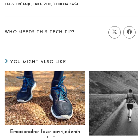
TAGS
:
TRČANJE
,
TRKA
,
ZOB
,
ZOBENA KAŠA
SHARE
WHO NEEDS THIS TECH TIP?
Opens
Ope
in
in
a
a
THIS
new
new
window
wind
CONTENT
YOU MIGHT ALSO LIKE
Emocionalne faze povrijeđenih