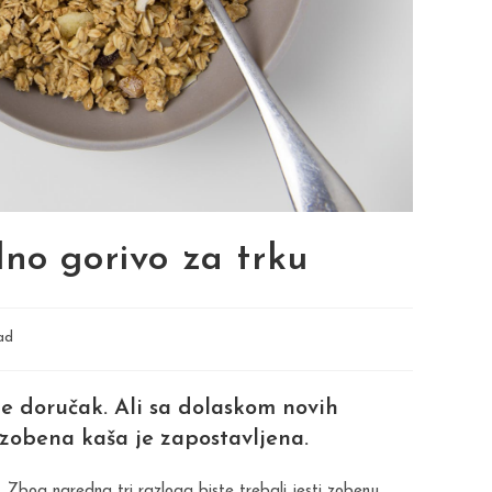
no gorivo za trku
ad
je doručak. Ali sa dolaskom novih
 zobena kaša je zapostavljena.
. Zbog naredna tri razloga biste trebali jesti zobenu