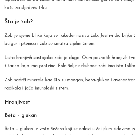
kašu za sljedeću trku.
Šta je zob?
Zob je sjeme biljke koja se također naziva zob. Jesitivi dio biljke 
bulgur i pšenica i zob se smatra cijelim zrnom.
Lista hranjivih sastojaka zobi je duga. Osim poznatih hranjivih tva
žitarica koja ima proteine. Pola šolje nekuhane zobi ima isto toliko
Zob sadrži minerale kao što su mangan, beta-glukan i avenantram
radikala i jača imunološki sistem.
Hranjivost
Beta – glukan
Beta – glukan je vrsta šećera koji se nalazi u ćelijskim zidovima zo