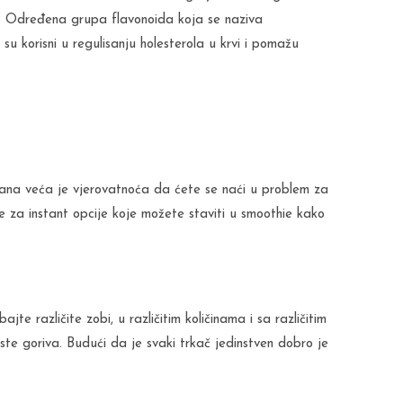
a. Određena grupa flavonoida koja se naziva
su korisni u regulisanju holesterola u krvi i pomažu
lakana veća je vjerovatnoća da ćete se naći u problem za
te za instant opcije koje možete staviti u smoothie kako
te različite zobi, u različitim količinama i sa različitim
rste goriva. Budući da je svaki trkač jedinstven dobro je