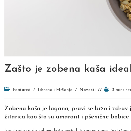
Zašto je zobena kaša ideal
Post
Reading
Featured
/
Ishrana i Mršanje
/
Novosti
3 mins re
category:
time:
Zobena kaša je lagana, pravi se brzo i zdrav 
žitarica kao što su amarant i pšenične bobice
Ispostavilo se da zobena kaša može biti korisno gorivo za trčanje