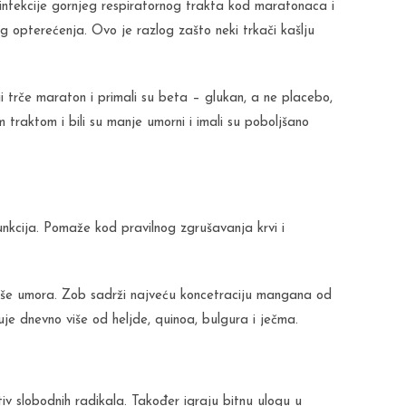
 infekcije gornjeg respiratornog trakta kod maratonaca i
ening opterećenja. Ovo je razlog zašto neki trkači kašlju
ji trče maraton i primali su beta – glukan, a ne placebo,
m traktom i bili su manje umorni i imali su poboljšano
unkcija. Pomaže kod pravilnog zgrušavanja krvi i
više umora. Zob sadrži najveću koncetraciju mangana od
uje dnevno više od heljde, quinoa, bulgura i ječma.
iv slobodnih radikala. Također igraju bitnu ulogu u