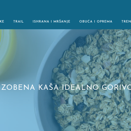
KE
TRAIL
ISHRANA I MRŠANJE
OBUĆA I OPREMA
TRE
E ZOBENA KAŠA IDEALNO GORIVO