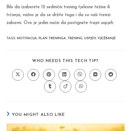
Bilo da izaberete 12 sedmični trening tjelesne težine ili
trčanja, važno je da se držite toga i da su vaši trenizi
zabavni. Ovo je jedini način da postignete trajni uspjeh.
TAGS
:
MOTIVACIJA
,
PLAN TRENINGA
,
TRENING
,
USPJEH
,
VJEŽBANJE
SHARE
WHO NEEDS THIS TECH TIP?
THIS
CONTENT
Opens
Opens
Opens
Opens
Opens
Opens
Opens
in
in
in
in
in
in
in
a
a
a
a
a
a
a
Opens
Opens
Opens
new
new
new
new
new
new
new
in
in
in
window
window
window
window
window
window
window
a
a
a
new
new
new
window
window
window
YOU MIGHT ALSO LIKE