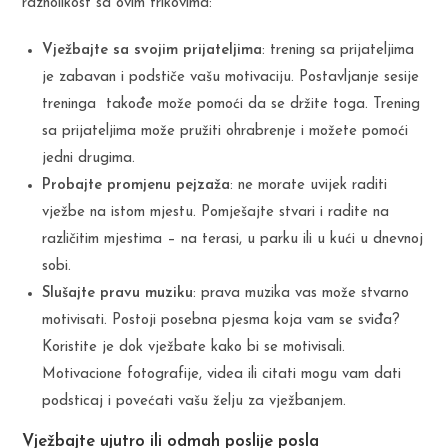
raznolikost sa ovim trikovima:
Vježbajte sa svojim prijateljima
: trening sa prijateljima
je zabavan i podstiče vašu motivaciju. Postavljanje sesije
treninga takođe može pomoći da se držite toga. Trening
sa prijateljima može pružiti ohrabrenje i možete pomoći
jedni drugima.
Probajte promjenu pejzaža
: ne morate uvijek raditi
vježbe na istom mjestu. Pomješajte stvari i radite na
različitim mjestima – na terasi, u parku ili u kući u dnevnoj
sobi.
Slušajte pravu muziku
: prava muzika vas može stvarno
motivisati. Postoji posebna pjesma koja vam se sviđa?
Koristite je dok vježbate kako bi se motivisali.
Motivacione fotografije, videa ili citati mogu vam dati
podsticaj i povećati vašu želju za vježbanjem.
Vježbajte ujutro ili odmah poslije posla