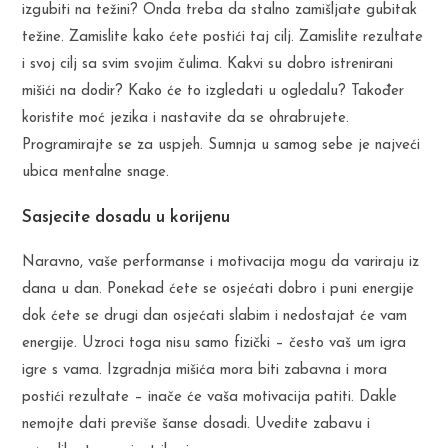
izgubiti na težini? Onda treba da stalno zamišljate gubitak
težine. Zamislite kako ćete postići taj cilj. Zamislite rezultate
i svoj cilj sa svim svojim čulima. Kakvi su dobro istrenirani
mišići na dodir? Kako će to izgledati u ogledalu? Također
koristite moć jezika i nastavite da se ohrabrujete.
Programirajte se za uspjeh. Sumnja u samog sebe je najveći
ubica mentalne snage.
Sasjecite dosadu u korijenu
Naravno, vaše performanse i motivacija mogu da variraju iz
dana u dan. Ponekad ćete se osjećati dobro i puni energije
dok ćete se drugi dan osjećati slabim i nedostajat će vam
energije. Uzroci toga nisu samo fizički – često vaš um igra
igre s vama. Izgradnja mišića mora biti zabavna i mora
postići rezultate – inače će vaša motivacija patiti. Dakle
nemojte dati previše šanse dosadi. Uvedite zabavu i