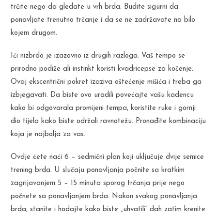
trčite nego da gledate u vrh brda. Budite sigurni da
ponavljate trenutno trčanje i da se ne zadržavate na bilo
kojem drugom.
Ići nizbrdo je izazovno iz drugih razloga. Vaš tempo se
prirodno podiže ali instinkt koristi kvadricepse za kočenje.
Ovaj ekscentrični pokret izaziva oštećenje mišića i treba ga
izbjegavati. Da biste ovo uradili povećajte vašu kadencu
kako bi odgovarala promijeni tempa, koristite ruke i gornji
dio tijela kako biste održali ravnotežu. Pronađite kombinaciju
koja je najbolja za vas.
Ovdje ćete naći 6 – sedmični plan koji uključuje dvije semice
trening brda. U slučaju ponavljanja počnite sa kratkim
zagrijavanjem 5 – 15 minuta sporog trčanja prije nego
počnete sa ponavljanjem brda. Nakon svakog ponavljanja
brda, stanite i hodajte kako biste „uhvatili“ dah zatim krenite