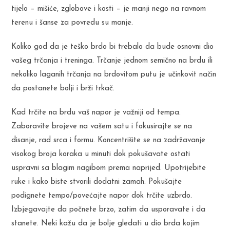
tijelo – mišiće, zglobove i kosti – je manji nego na ravnom
terenu i šanse za povredu su manje.
Koliko god da je teško brdo bi trebalo da bude osnovni dio
vašeg trčanja i treninga. Trčanje jednom semično na brdu ili
nekoliko laganih trčanja na brdovitom putu je učinkovit način
da postanete bolji i brži trkač.
Kad trčite na brdu vaš napor je važniji od tempa.
Zaboravite brojeve na vašem satu i fokusirajte se na
disanje, rad srca i formu. Koncentrišite se na zadržavanje
visokog broja koraka u minuti dok pokušavate ostati
uspravni sa blagim nagibom prema naprijed. Upotrijebite
ruke i kako biste stvorili dodatni zamah. Pokušajte
podignete tempo/povećajte napor dok trčite uzbrdo.
Izbjegavajte da počnete brzo, zatim da usporavate i da
stanete. Neki kažu da je bolje gledati u dio brda kojim