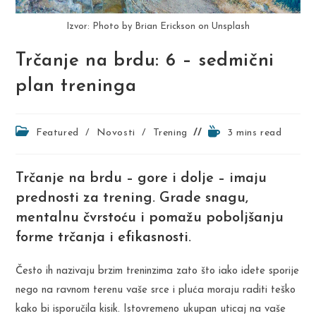
Izvor: Photo by Brian Erickson on Unsplash
Trčanje na brdu: 6 – sedmični
plan treninga
Post
Reading
Featured
/
Novosti
/
Trening
3 mins read
category:
time:
Trčanje na brdu – gore i dolje – imaju
prednosti za trening. Grade snagu,
mentalnu čvrstoću i pomažu poboljšanju
forme trčanja i efikasnosti.
Često ih nazivaju brzim treninzima zato što iako idete sporije
nego na ravnom terenu vaše srce i pluća moraju raditi teško
kako bi isporučila kisik. Istovremeno ukupan uticaj na vaše