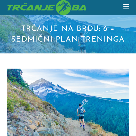
Skip
to
content
TRČANJE NA BRDU: 6 –
SEDMIČNI PLAN TRENINGA