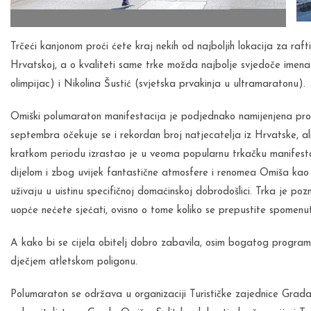
Trčeći kanjonom proći ćete kraj nekih od najboljih lokacija za rafti
Hrvatskoj, a o kvaliteti same trke možda najbolje svjedoče imena
olimpijac) i Nikolina Šustić (svjetska prvakinja u ultramaratonu).
Omiški polumaraton manifestacija je podjednako namijenjena prof
septembra očekuje se i rekordan broj natjecatelja iz Hrvatske, al
kratkom periodu izrastao je u veoma popularnu trkačku manifestaci
dijelom i zbog uvijek fantastične atmosfere i renomea Omiša kao ‘ad
uživaju u uistinu specifičnoj domaćinskoj dobrodošlici. Trka je po
uopće nećete sjećati, ovisno o tome koliko se prepustite spomenut
A kako bi se cijela obitelj dobro zabavila, osim bogatog programa i
dječjem atletskom poligonu.
Polumaraton se održava u organizaciji Turističke zajednice Gra