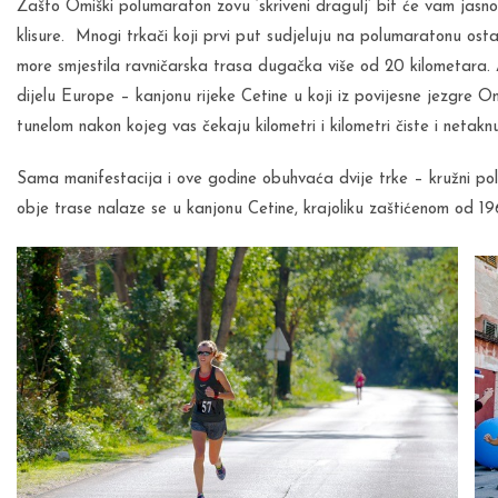
Zašto Omiški polumaraton zovu ‘skriveni dragulj’ bit će vam jasn
klisure. Mnogi trkači koji prvi put sudjeluju na polumaratonu os
more smjestila ravničarska trasa dugačka više od 20 kilometara. A
dijelu Europe – kanjonu rijeke Cetine u koji iz povijesne jezgre Omi
tunelom nakon kojeg vas čekaju kilometri i kilometri čiste i netakn
Sama manifestacija i ove godine obuhvaća dvije trke – kružni po
obje trase nalaze se u kanjonu Cetine, krajoliku zaštićenom od 19