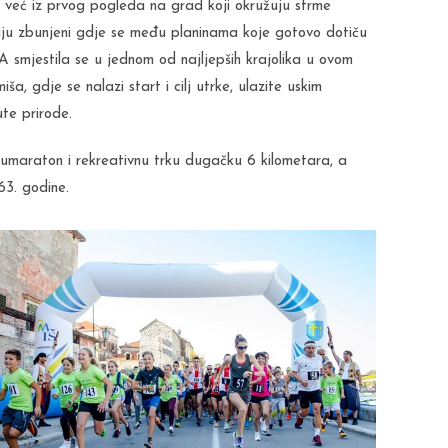
o već iz prvog pogleda na grad koji okružuju strme
taju zbunjeni gdje se među planinama koje gotovo dotiču
 smjestila se u jednom od najljepših krajolika u ovom
ša, gdje se nalazi start i cilj utrke, ulazite uskim
ute prirode.
lumaraton i rekreativnu trku dugačku 6 kilometara, a
63. godine.