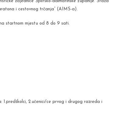
ističke zajednice Splitsko-dalmatinske županije. Staza
ratona i cestovnog trčanja” (AIMS-a).
na startnom mjestu od 8 do 9 sati.
: 1.predškolci, 2.učenici/ce prvog i drugog razreda i