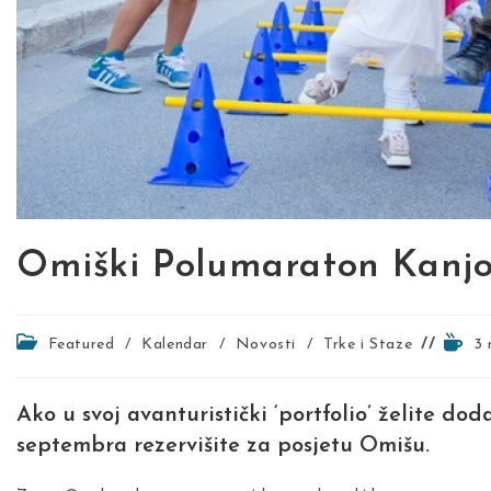
Omiški Polumaraton Kanjo
Post
Readi
Featured
/
Kalendar
/
Novosti
/
Trke i Staze
3 
category:
time:
Ako u svoj avanturistički ‘portfolio’ želite dod
septembra rezervišite za posjetu Omišu.