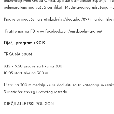
pokroviteljstvom Grada Omiša, Splitsko-dalmatinske županije i Tur
polumaratona ima važeći certifikat “Međunarodnog udruženja ma
Prijave su moguće na
stotinka.hr/hrv/dogadjaj/897
i na dan trke 
Pratite nas na FB:
www.facebook.com/omiskipolumaraton/
Dječji programu 2019.
TRKA NA 300M
9:15 – 9:50 prijave za trku na 300 m
10:05 start trke na 300 m
U trci na 300 m medalje će se dodijeliti za tri kategorije učesnika
3.učenici/ce trećeg i četvrtog razreda
DJEČJI ATLETSKI POLIGON