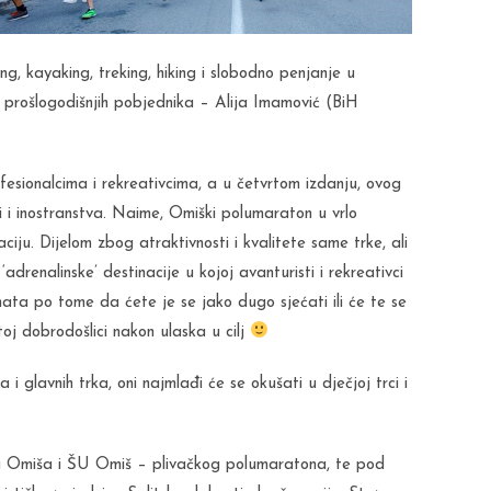
ng, kayaking, treking, hiking i slobodno penjanje u
 prošlogodišnjih pobjednika – Alija Imamović (BiH
esionalcima i rekreativcima, a u četvrtom izdanju, ovog
i i inostranstva. Naime, Omiški polumaraton u vrlo
ju. Dijelom zbog atraktivnosti i kvalitete same trke, ali
renalinske’ destinacije u kojoj avanturisti i rekreativci
znata po tome da ćete je se jako dugo sjećati ili će te se
oj dobrodošlici nakon ulaska u cilj
 glavnih trka, oni najmlađi će se okušati u dječjoj trci i
da Omiša i ŠU Omiš – plivačkog polumaratona, te pod