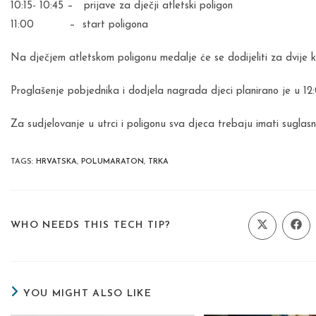
10:15- 10:45 – prijave za dječji atletski poligon
11:00 – start poligona
Na dječjem atletskom poligonu medalje će se dodijeliti za dvije k
Proglašenje pobjednika i dodjela nagrada djeci planirano je u 12
Za sudjelovanje u utrci i poligonu sva djeca trebaju imati suglasno
TAGS
:
HRVATSKA
,
POLUMARATON
,
TRKA
SHARE
WHO NEEDS THIS TECH TIP?
Opens
Ope
in
in
a
a
THIS
new
new
window
wind
CONTENT
YOU MIGHT ALSO LIKE