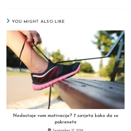
a
a
a
new
new
new
window
window
window
YOU MIGHT ALSO LIKE
Nedostaje vam motivacije? 7 savjeta kako da se
pokrenete
September 17, 2019