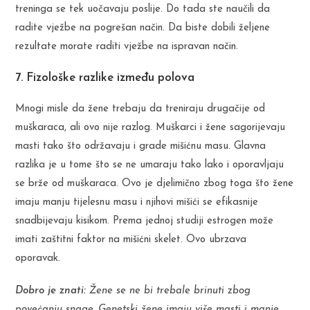
treninga se tek uočavaju poslije. Do tada ste naučili da
radite vježbe na pogrešan način. Da biste dobili željene
rezultate morate raditi vježbe na ispravan način.
7. Fizološke razlike između polova
Mnogi misle da žene trebaju da treniraju drugačije od
muškaraca, ali ovo nije razlog. Muškarci i žene sagorijevaju
masti tako što održavaju i grade mišićnu masu. Glavna
razlika je u tome što se ne umaraju tako lako i oporavljaju
se brže od muškaraca. Ovo je djelimično zbog toga što žene
imaju manju tijelesnu masu i njihovi mišići se efikasnije
snadbijevaju kisikom. Prema jednoj studiji estrogen može
imati zaštitni faktor na mišićni skelet. Ovo ubrzava
oporavak.
Dobro je znati:
Žene se ne bi trebale brinuti zbog
povećanju snage. Genetski žene imaju više masti i manje