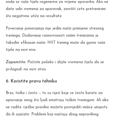
onda se vaše tijelo regenerira za vrijeme oporavka. Ako ne
date sebi vremena za oporavak, završiti ćete pretrenirani
što negativno utiče na rezultate.
Povećanje ponavjanja nije jedini način primijene stresnog
treninga. Dodavanje raznovrsnosti vašim treninzima je
također efikasan način. HIIT trening može da gurne vaše
tijelo na novi nivo.
Zapamtite:
Počnite polako i dajte vremena tijelu da se
prilagodi na novi stres.
6. Koristite pravu tehniku
Brzo, teško i često – to su riječi koje se često koriste za
opisivanje onog što ljudi smatraju teškim treningom. Ali ako
ne radite vježbe pravilno možete povrijediti mišiće umjesto
da ih ojačate. Problemi koji nastaju zbog nepravilnog