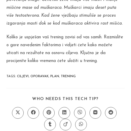
mišićne mase od muškaraca. Muškarci imaju deset puta
više testosterona. Kad žene vježbaju stimuliše se proces
izgaranja masti dok se kod muškaraca aktivira rast mišića.
Koliko je uspješan vaš trening zavisi od vas samih. Razmislite
o gore navedenim faktorima i vidjeti ćete kako možete
uticati na rezultate na osnovu ciljeva. Ključno je da
procijenite koliko vremena ćete uložiti u trening.
TAGS
:
CILJEVI
,
OPORAVAK
,
PLAN
,
TRENING
SHARE
WHO NEEDS THIS TECH TIP?
THIS
CONTENT
Opens
Opens
Opens
Opens
Opens
Opens
Opens
in
in
in
in
in
in
in
a
a
a
a
a
a
a
Opens
Opens
Opens
new
new
new
new
new
new
new
in
in
in
window
window
window
window
window
window
window