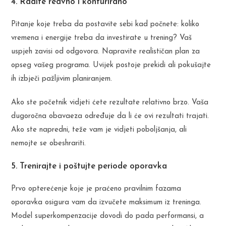
4. Radite redvno i konturirano
Pitanje koje treba da postavite sebi kad počnete: koliko
vremena i energije treba da investirate u trening? Vaš
uspjeh zavisi od odgovora. Napravite realističan plan za
opseg vašeg programa. Uvijek postoje prekidi ali pokušajte
ih izbječi pažljivim planiranjem.
Ako ste početnik vidjeti ćete rezultate relativno brzo. Vaša
dugoročna obavaeza određuje da li će ovi rezultati trajati.
Ako ste napredni, teže vam je vidjeti poboljšanja, ali
nemojte se obeshrariti.
5. Trenirajte i poštujte periode oporavka
Prvo opterećenje koje je praćeno pravilnim fazama
oporavka osigura vam da izvučete maksimum iz treninga.
Model superkompenzacije dovodi do pada performansi, a