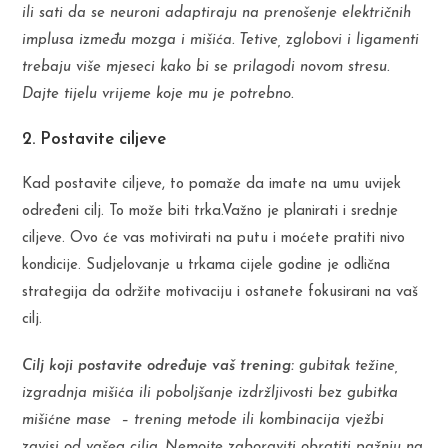
ili sati da se neuroni adaptiraju na prenošenje električnih
implusa između mozga i mišića. Tetive, zglobovi i ligamenti
trebaju više mjeseci kako bi se prilagodi novom stresu.
Dajte tijelu vrijeme koje mu je potrebno.
2. Postavite ciljeve
Kad postavite ciljeve, to pomaže da imate na umu uvijek
određeni cilj. To može biti trka.Važno je planirati i srednje
ciljeve. Ovo će vas motivirati na putu i moćete pratiti nivo
kondicije. Sudjelovanje u trkama cijele godine je odlična
strategija da održite motivaciju i ostanete fokusirani na vaš
cilj.
Cilj koji postavite određuje vaš trening:
gubitak težine,
izgradnja mišića ili poboljšanje izdržljivosti bez gubitka
mišićne mase – trening metode ili kombinacija vježbi
zavisi od vašeg cilja. Nemojte zaboraviti obratiti pažnju na