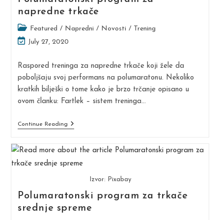
napredne trkače
Post
Featured
/
Napredni
/
Novosti
/
Trening
category:
Post
July 27, 2020
last
modified:
Raspored treninga za napredne trkače koji žele da
poboljšaju svoj performans na polumaratonu. Nekoliko
kratkih bilješki o tome kako je brzo trčanje opisano u
ovom članku: Fartlek – sistem treninga…
Polumaratonski
Continue Reading
Program
Za
Napredne
Trkače
Izvor: Pixabay
Polumaratonski program za trkače
srednje spreme