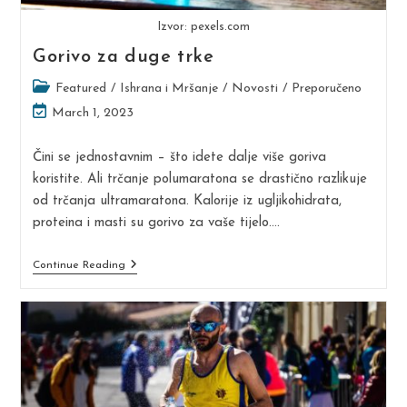
Izvor: pexels.com
Gorivo za duge trke
Post
Featured
/
Ishrana i Mršanje
/
Novosti
/
Preporučeno
category:
Post
March 1, 2023
last
modified:
Čini se jednostavnim – što idete dalje više goriva
koristite. Ali trčanje polumaratona se drastično razlikuje
od trčanja ultramaratona. Kalorije iz ugljikohidrata,
proteina i masti su gorivo za vaše tijelo.…
Gorivo
Continue Reading
Za
Duge
Trke