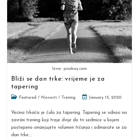
Izvor: pixabay.com
Bliži se dan trke: vrijeme je za
tapering
Post
Post
Featured
/
Novosti
/
Trening
January 15, 2020
category:
last
modified:
Većina trkača je čula za tapering. Tapering se odnosi na
završni trening koji traje dvije do tri sedmice u kojem
postepeno smanjujete volumen trčanja i odmarate se za
dan trke.…