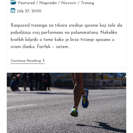
Post
Featured
/
Napredni
/
Novosti
/
Trening
category:
Post
July 27, 2020
last
modified:
Raspored treninga za trkače srednje spreme koji žele da
poboljšaju svoj performans na polumaratonu. Nekoliko
kratkih bilješki o tome kako je brzo trčanje opisano u
ovom članku: Fartlek – sistem…
Polumaratonski
Continue Reading
Program
Za
Trkače
Srednje
Spreme