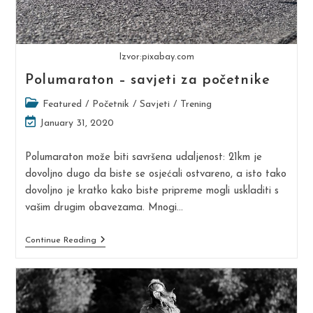
Izvor:pixabay.com
Polumaraton – savjeti za početnike
Post
Featured
/
Početnik
/
Savjeti
/
Trening
category:
Post
January 31, 2020
last
modified:
Polumaraton može biti savršena udaljenost: 21km je
dovoljno dugo da biste se osjećali ostvareno, a isto tako
dovoljno je kratko kako biste pripreme mogli uskladiti s
vašim drugim obavezama. Mnogi…
Polumaraton
Continue Reading
–
Savjeti
Za
Početnike