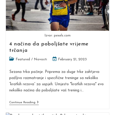
Izvor: pexels.com
4 načina da poboljšate vrijeme
trčanja
Post
Post
Featured
/
Novosti
February 21, 2023
category:
last
modified:
Sezona trka počinje. Priprema za duge trke zahtjeva
pažljivo razmatranje i specifične treninge sa nekoliko
“kratkih rezova” za uspjeh. Umjesto "kratkih rezova" evo
nekoliko načina da poboljšate vaš trening i…
4
Continue Reading
Načina
Da
Poboljšate