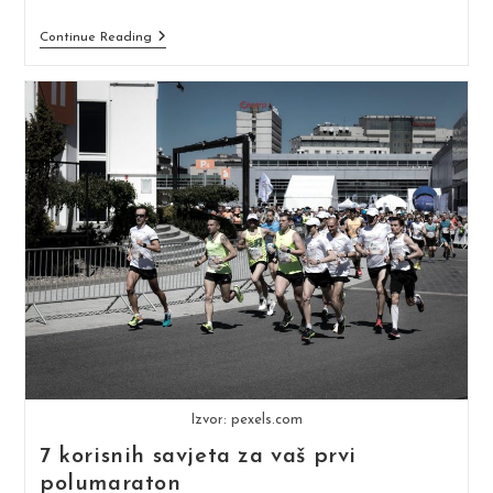
Bliži
Continue Reading
Se
Dan
Trke:
Vrijeme
Je
Za
Tapering
Izvor: pexels.com
7 korisnih savjeta za vaš prvi
polumaraton