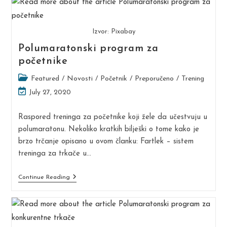
Vrijeme
Trčanja
Izvor: Pixabay
Polumaratonski program za
početnike
Post
Featured
/
Novosti
/
Početnik
/
Preporučeno
/
Trening
category:
Post
July 27, 2020
last
modified:
Raspored treninga za početnike koji žele da učestvuju u
polumaratonu. Nekoliko kratkih bilješki o tome kako je
brzo trčanje opisano u ovom članku: Fartlek – sistem
treninga za trkače u…
Polumaratonski
Continue Reading
Program
Za
Početnike