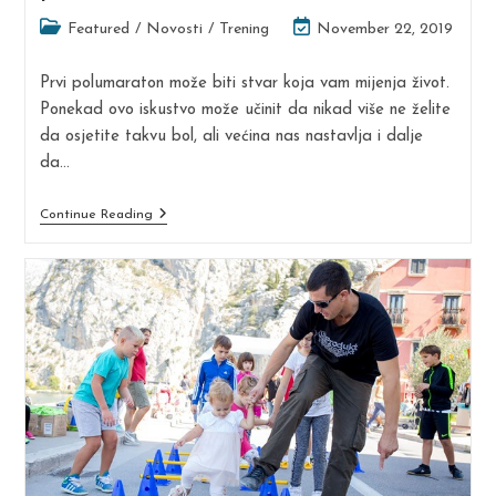
Post
Post
Featured
/
Novosti
/
Trening
November 22, 2019
category:
last
modified:
Prvi polumaraton može biti stvar koja vam mijenja život.
Ponekad ovo iskustvo može učinit da nikad više ne želite
da osjetite takvu bol, ali većina nas nastavlja i dalje
da…
7
Continue Reading
Korisnih
Savjeta
Za
Vaš
Prvi
Polumaraton