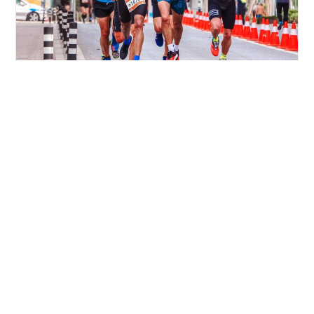
Izvor: pexels.com
Trebate li trčati tune-up trku?
Post
Post
Featured
/
Novosti
/
Trening
September 16, 2019
category:
last
modified:
Ako se spremate za određenu trku, bilo da je to lokalna
5K ili maraton trka, trčanje tune-up trke kao dio vašeg
treninga je dobra ideja. Šta? Tune-up je trka koja…
Trebate
Continue Reading
Li
Trčati
Tune-
Up
Trku?