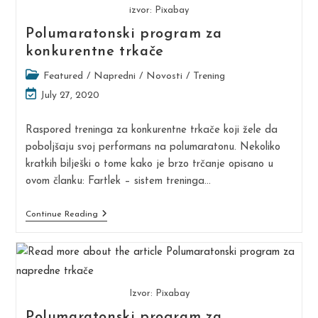
izvor: Pixabay
Polumaratonski program za
konkurentne trkače
Post
Featured
/
Napredni
/
Novosti
/
Trening
category:
Post
July 27, 2020
last
modified:
Raspored treninga za konkurentne trkače koji žele da
poboljšaju svoj performans na polumaratonu. Nekoliko
kratkih bilješki o tome kako je brzo trčanje opisano u
ovom članku: Fartlek – sistem treninga…
Polumaratonski
Continue Reading
Program
Za
Konkurentne
Trkače
Izvor: Pixabay
Polumaratonski program za