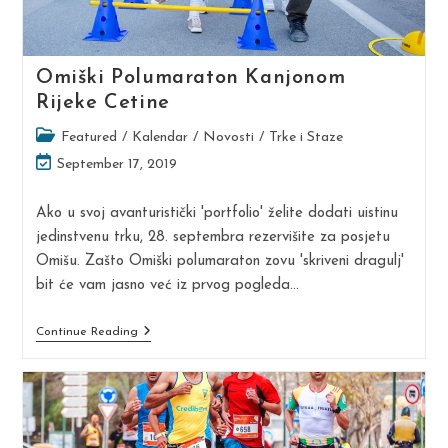
Omiški Polumaraton Kanjonom
Rijeke Cetine
Post
Featured
/
Kalendar
/
Novosti
/
Trke i Staze
category:
Post
September 17, 2019
last
modified:
Ako u svoj avanturistički 'portfolio' želite dodati uistinu
jedinstvenu trku, 28. septembra rezervišite za posjetu
Omišu. Zašto Omiški polumaraton zovu 'skriveni dragulj'
bit će vam jasno već iz prvog pogleda…
Omiški
Continue Reading
Polumaraton
Kanjonom
Rijeke
Cetine