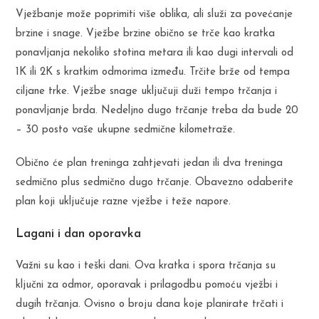
Vježbanje može poprimiti više oblika, ali služi za povećanje
brzine i snage. Vježbe brzine obično se trče kao kratka
ponavljanja nekoliko stotina metara ili kao dugi intervali od
1K ili 2K s kratkim odmorima između. Trčite brže od tempa
ciljane trke. Vježbe snage uključuji duži tempo trčanja i
ponavljanje brda. Nedeljno dugo trčanje treba da bude 20
– 30 posto vaše ukupne sedmične kilometraže.
Obično će plan treninga zahtjevati jedan ili dva treninga
sedmično plus sedmično dugo trčanje. Obavezno odaberite
plan koji uključuje razne vježbe i teže napore.
Lagani i dan oporavka
Važni su kao i teški dani. Ova kratka i spora trčanja su
ključni za odmor, oporavak i prilagodbu pomoću vježbi i
dugih trčanja. Ovisno o broju dana koje planirate trčati i