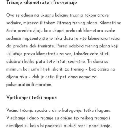
Trčanje kilometraže i frekvencije
Ovo se odnosi na ukupnu količinu trčanja tokom čitave
sedmice, mjeseca ili tokom čitavog trening plana. Kilometri se
često predstavljaju kao ukupni prelazak kilometara svake
sedmice i općenito što je trka duža to više kilometara treba
da pređete dok trenirate. Pored odabira trening plana koji
uključuje pravu kilometražu za vas, također ćete htjeti
odabrati koliko puta ćete trčati sedmično. Tri dana su
minimum koji ćete htjeti iskoriti za trening – bez obzira na
ciljanu trku – dok je četiri ili pet dana norma za
polumaraton ili maraton.
Vježbanje i teški napori
Većina trčanja spada u dvije kategorije: tešku i laganu.
Vježbanje i dugo trčanje su obično tip teškog trčanja i
osmišljeni su kako bi podstakli budući rast i poboljšanje.