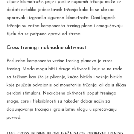
ciljane kilometraže, prije i poslije napornih trčanja može se
dodati nekoliko jednostavnih trčanja kako bi se ubrzao
oporavak i izgradila sigurana kilometraža. Dani laganih
trčanja su važna komponenta trening plana i omogućavaju
tijelu da se potpuno opravi od stresa.
Cross trening i naknadne aktivnosti
Posljedna komponenta većine trening planova je cross
trening. Mada mogu biti i druge aktivnosti koje se ne rade
sa težinom kao što je plivanje, kućno biciklo i vožnja bicikla
koje pružaju odvajanje od monotonije trčanja, ali daju sličan
aerobni stimulans. Nearobene aktivnosti poput treninga
snage, core i fleksibilnosti su također dobar način za
dopunjavanje trčanja i igraju bitnu ulogu u sprečavanju
povred.
TAGS
:
CROSS TRENING
,
KILOMETRAŽA
,
NAPOR
,
OPORAVAK
,
TRENING
,