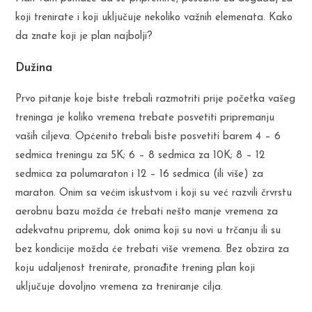
koji trenirate i koji uključuje nekoliko važnih elemenata. Kako
da znate koji je plan najbolji?
Dužina
Prvo pitanje koje biste trebali razmotriti prije početka vašeg
treninga je koliko vremena trebate posvetiti pripremanju
vaših ciljeva. Općenito trebali biste posvetiti barem 4 – 6
sedmica treningu za 5K; 6 – 8 sedmica za 10K; 8 – 12
sedmica za polumaraton i 12 – 16 sedmica (ili više) za
maraton. Onim sa većim iskustvom i koji su već razvili črvrstu
aerobnu bazu možda će trebati nešto manje vremena za
adekvatnu pripremu, dok onima koji su novi u trčanju ili su
bez kondicije možda će trebati više vremena. Bez obzira za
koju udaljenost trenirate, pronađite trening plan koji
uključuje dovoljno vremena za treniranje cilja.