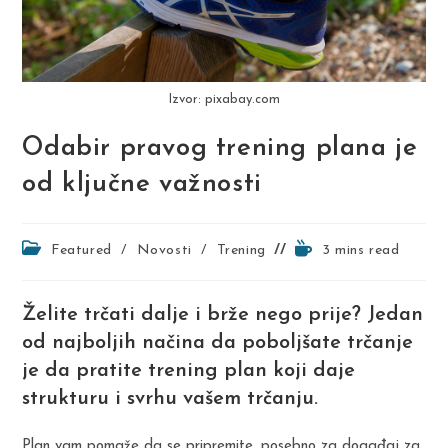
Izvor: pixabay.com
Odabir pravog trening plana je
od ključne važnosti
Post
Reading
Featured
/
Novosti
/
Trening
3 mins read
category:
time:
Želite trčati dalje i brže nego prije? Jedan
od najboljih načina da poboljšate trčanje
je da pratite trening plan koji daje
strukturu i svrhu vašem trčanju.
Plan vam pomaže da se pripremite, posebno za događaj za