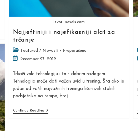
Izvor: pexels.com
Najjeftiniji i najefikasniji alat za
trčanje
Post
Featured
/
Novosti
/
Preporučeno
category:
Post
December 27, 2019
last
modified:
Trkači vole tehnologiju i to s dobrim razlogom.
Tehnologija može dati važan uvid u trening. Šta ako je
jedan od vaših najvažnijih treninga lišen svih stalnih
podsjetnika na tempo, broj…
Najjeftiniji
Continue Reading
I
Najefikasniji
Alat
Za
Trčanje