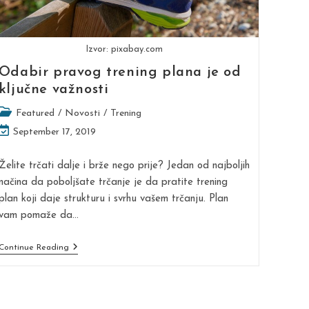
Izvor: pixabay.com
Odabir pravog trening plana je od
ključne važnosti
Post
Featured
/
Novosti
/
Trening
category:
Post
September 17, 2019
last
modified:
Želite trčati dalje i brže nego prije? Jedan od najboljih
načina da poboljšate trčanje je da pratite trening
plan koji daje strukturu i svrhu vašem trčanju. Plan
vam pomaže da…
Odabir
Continue Reading
Pravog
Trening
Plana
Je
Od