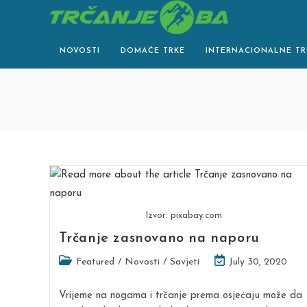
Skip
to
content
NOVOSTI
DOMAĆE TRKE
INTERNACIONALNE TR
Izvor: pixabay.com
Trčanje zasnovano na naporu
Post
Post
Featured
/
Novosti
/
Savjeti
July 30, 2020
category:
last
modified:
Vrijeme na nogama i trčanje prema osjećaju može da