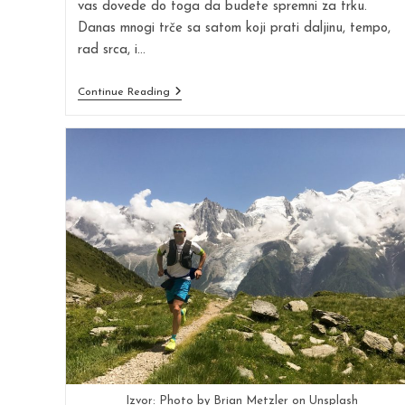
vas dovede do toga da budete spremni za trku.
Danas mnogi trče sa satom koji prati daljinu, tempo,
rad srca, i…
Trčanje
Continue Reading
Zasnovano
Na
Naporu
Izvor: Photo by Brian Metzler on Unsplash