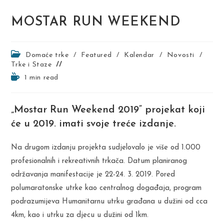
MOSTAR RUN WEEKEND
Post
Domaće trke
/
Featured
/
Kalendar
/
Novosti
/
category:
Trke i Staze
Reading
1 min read
time:
„Mostar Run Weekend 2019“ projekat koji
će u 2019. imati svoje treće izdanje.
Na drugom izdanju projekta sudjelovalo je više od 1.000
profesionalnih i rekreativnih trkača. Datum planiranog
održavanja manifestacije je 22-24. 3. 2019. Pored
polumaratonske utrke kao centralnog događaja, program
podrazumijeva Humanitarnu utrku građana u dužini od cca
4km, kao i utrku za djecu u dužini od 1km.