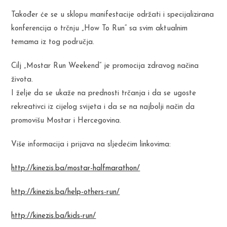
Također će se u sklopu manifestacije održati i specijalizirana
konferencija o trčnju „How To Run“ sa svim aktualnim
temama iz tog područja.
Cilj „Mostar Run Weekend“ je promocija zdravog načina
života.
I želje da se ukaže na prednosti trčanja i da se ugoste
rekreativci iz cijelog svijeta i da se na najbolji način da
promovišu Mostar i Hercegovina.
Više informacija i prijava na sljedećim linkovima:
http://kinezis.ba/mostar-halfmarathon/
http://kinezis.ba/help-others-run/
http://kinezis.ba/kids-run/