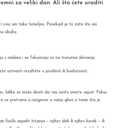
remni za veliki dan. Ali šta ćete uraditi
ati svoj um tako temeljno. Ponekad je to zato što oni
nu obuku.
 s mislima i ne fokusiraju se na trenutna zbivanja.
ostvariti rezultete u prošlosti ili budućnosti.
jer, lahko se može desiti da vas nešto omete usput. Fokus
to se pretvara u razgovor u vašoj glavi o tome šta je
n fizički aspekt trčanja – njihov dah ili njihov korak – ili