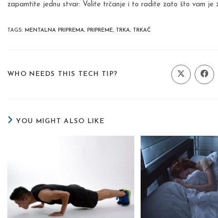
zapamtite jednu stvar: Volite trčanje i to radite zato što vam je
TAGS
:
MENTALNA PRIPREMA
,
PRIPREME
,
TRKA
,
TRKAČ
SHARE
WHO NEEDS THIS TECH TIP?
Opens
Ope
in
in
a
a
THIS
new
new
window
wind
CONTENT
YOU MIGHT ALSO LIKE