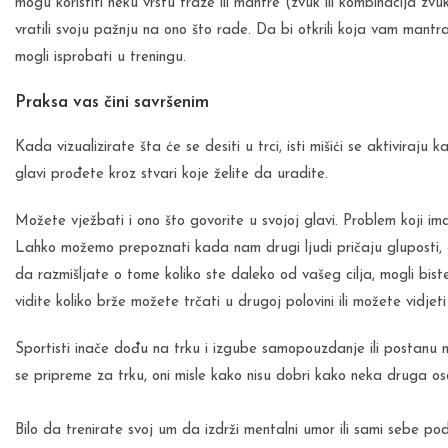
mogu koristiti neku vrstu fraze ili mantre (zvuk ili kombinacija z
vratili svoju pažnju na ono što rade. Da bi otkrili koja vam mantra
mogli isprobati u treningu.
Praksa vas čini savršenim
Kada vizualizirate šta će se desiti u trci, isti mišići se aktiviraj
glavi prođete kroz stvari koje želite da uradite.
Možete vježbati i ono što govorite u svojoj glavi. Problem koji ima
Lahko možemo prepoznati kada nam drugi ljudi pričaju gluposti, a
da razmišljate o tome koliko ste daleko od vašeg cilja, mogli bist
vidite koliko brže možete trčati u drugoj polovini ili možete vidje
Sportisti inače dođu na trku i izgube samopouzdanje ili postanu 
se pripreme za trku, oni misle kako nisu dobri kako neka druga os
Bilo da trenirate svoj um da izdrži mentalni umor ili sami sebe pod