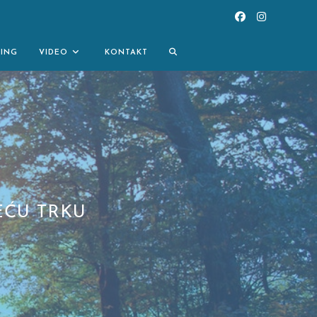
TOGGLE
NING
VIDEO
KONTAKT
WEBSITE
SEARCH
EĆU TRKU