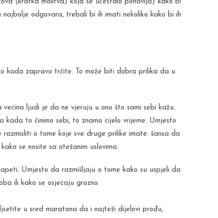
vukova (kratka molitva) koja se učestalo ponavlja) kako bi
 najbolje odgovara, trebali bi ih imati nekoliko kako bi ih
u kao kada zapravo trčite. To može biti dobra prilika da u
 većina ljudi je da ne vjeruju u ono što sami sebi kažu.
 kada to činimo sebi, to znamo cijelo vrijeme. Umjesto
e razmisliti o tome koje sve druge prilike imate: šansa da
ti kako se nosite sa otežanim uslovima.
napeti. Umjesto da razmišljaju o tome kako su uspjeli da
oba ili kako se osjećaju grozno.
jsetite u sred maratona da i najteži dijelovi prođu,