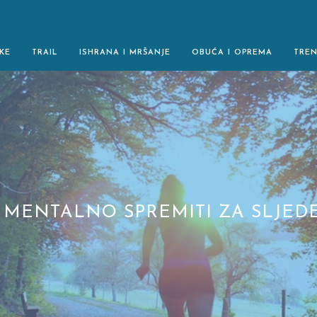
KE
TRAIL
ISHRANA I MRŠANJE
OBUĆA I OPREMA
TRE
 MENTALNO SPREMITI ZA SLJED