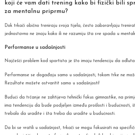
koji će vam dati trening kako bi fizički bili sp
za mentalnu priprmu?
Dok trkači obično treniraju svoja tijela, često zaboravljaju trenir
jednostavno ne znaju kako ili ne razumiju šta sve spada u mental
Performanse u sadašnjosti
Najčešći problem kod sportista je što imaju tendenciju da odlutaju
Performanse se događaju samo u sadašnjosti, tokom trke ne možete 
Rezultate možete ostvaritit samo u sadašnjosti!
Budući da trčanje ne zahtijeva tehnički fokus gimnastike, na prim
ima tendenciju da bude podjeljen između prošlosti i budućnosti, š
trebalo da uradite i šta treba da uradite u budućnosti.
Da bi se vratili u sadašnjost, trkači se mogu fokusirati na specifiča