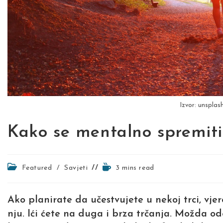
Izvor: unsplas
Kako se mentalno spremiti
Post
Reading
Featured
/
Savjeti
3 mins read
category:
time:
Ako planirate da učestvujete u nekoj trci, vje
nju. Ići ćete na duga i brza trčanja. Možda od