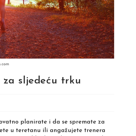
h.com
 za sljedeću trku
rovatno planirate i da se spremate za
ete u teretanu ili angažujete trenera