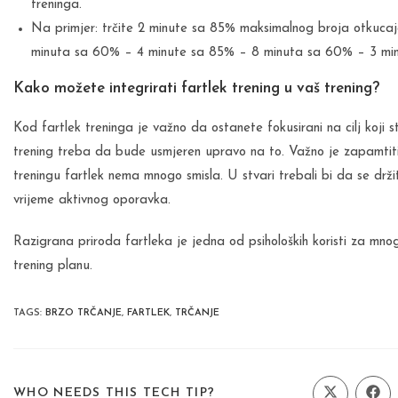
treninga.
Na primjer: trčite 2 minute sa 85% maksimalnog broja otkuc
minuta sa 60% – 4 minute sa 85% – 8 minuta sa 60% – 3 mi
Kako možete integrirati fartlek trening u vaš trening?
Kod fartlek treninga je važno da ostanete fokusirani na cilj koji 
trening treba da bude usmjeren upravo na to. Važno je zapamtiti
treningu fartlek nema mnogo smisla. U stvari trebali bi da se držite
vrijeme aktivnog oporavka.
Razigrana priroda fartleka je jedna od psiholoških koristi za mn
trening planu.
TAGS
:
BRZO TRČANJE
,
FARTLEK
,
TRČANJE
SHARE
WHO NEEDS THIS TECH TIP?
Opens
Ope