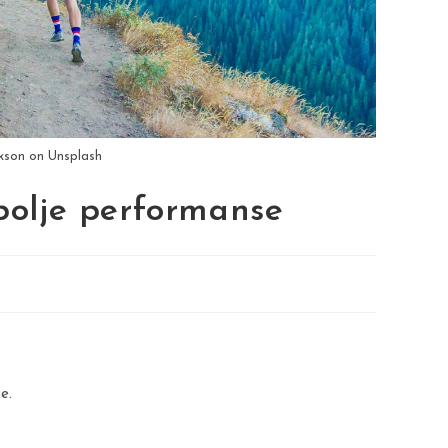
ckson on Unsplash
 bolje performanse
e.