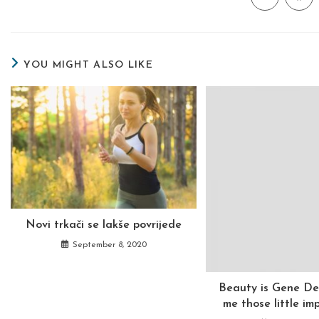
in
in
a
a
THIS
new
new
window
wind
CONTENT
YOU MIGHT ALSO LIKE
Novi trkači se lakše povrijede
September 8, 2020
Beauty is Gene De
me those little im