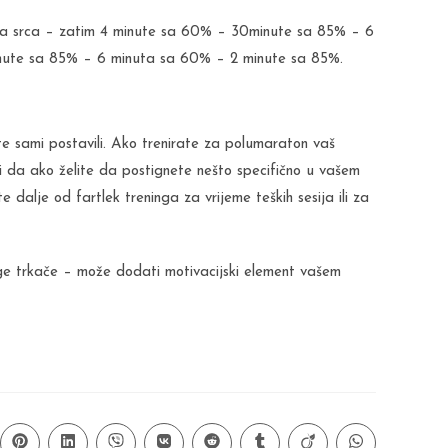
aja srca – zatim 4 minute sa 60% – 30minute sa 85% – 6
nute sa 85% – 6 minuta sa 60% – 2 minute sa 85%.
ste sami postavili. Ako trenirate za polumaraton vaš
 da ako želite da postignete nešto specifično u vašem
 dalje od fartlek treninga za vrijeme teških sesija ili za
oge trkače – može dodati motivacijski element vašem
ns
Opens
Opens
Opens
Opens
Opens
Opens
Opens
Opens