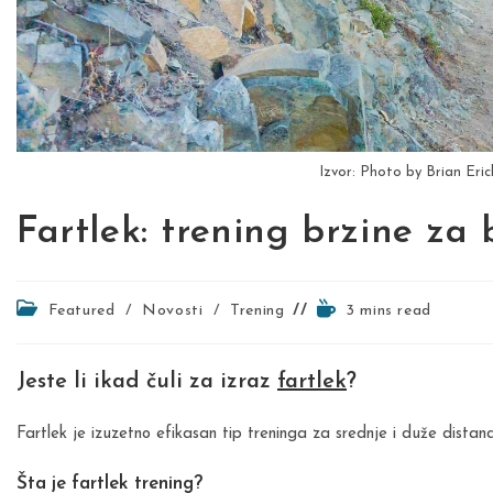
Izvor: Photo by Brian Eri
Fartlek: trening brzine za
Post
Reading
Featured
/
Novosti
/
Trening
3 mins read
category:
time:
Jeste li ikad čuli za izraz
fartlek
?
Fartlek je izuzetno efikasan tip treninga za srednje i duže distanc
Šta je fartlek trening?