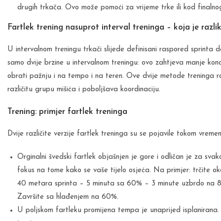
drugih trkača. Ovo može pomoći za vrijeme trke ili kod finalnog
Fartlek trening nasuprot interval treninga – koja je razli
U intervalnom treningu trkači slijede definisani raspored sprinta do
samo dvije brzine u intervalnom treningu: ovo zahtjeva manje kon
obrati pažnju i na tempo i na teren. Ove dvije metode treninga raz
različitu grupu mišića i poboljšava koordinaciju.
Trening: primjer fartlek treninga
Dvije različite verzije fartlek treninga su se pojavile tokom vreme
Orginalni švedski fartlek objašnjen je gore i odličan je za svak
fokus na tome kako se vaše tijelo osjeća. Na primjer: trčite 
40 metara sprinta – 5 minuta sa 60% – 3 minute uzbrdo na 8
Završite sa hlađenjem na 60%.
U poljskom fartleku promijena tempa je unaprijed isplanirana. 