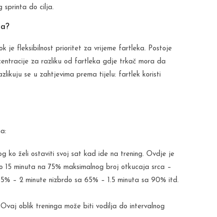
 sprinta do cilja.
ka?
k je fleksibilnost prioritet za vrijeme fartleka. Postoje
centracije za razliku od fartleka gdje trkač mora da
likuju se u zahtjevima prema tijelu: fartlek koristi
na:
og ko želi ostaviti svoj sat kad ide na trening. Ovdje je
oko 15 minuta na 75% maksimalnog broj otkucaja srca –
5% – 2 minute nizbrdo sa 65% – 1.5 minuta sa 90% itd.
Ovaj oblik treninga može biti vodilja do intervalnog