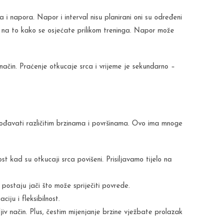
a i napora. Napor i interval nisu planirani oni su određeni
su na to kako se osjećate prilikom treninga. Napor može
 način. Praćenje otkucaje srca i vrijeme je sekundarno –
lagođavati različitim brzinama i površinama. Ovo ima mnoge
 kad su otkucaji srca povišeni. Prisiljavamo tijelo na
i postaju jači što može spriječiti povrede.
iju i fleksibilnost.
jiv način. Plus, čestim mijenjanje brzine vježbate prolazak