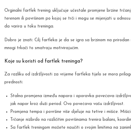
Orginalni fartlek trening uključuje učestale promjene brzine trčanj
terenom ili površinom po kojoj se trči i mogu se mijenjati u odno
da varira u toku treninga.
Dobro je znati: Cilj fartleka je da se igra sa brzinom na prirodan
mnogi trkači to smatraju motivirajućim.
Koje su koristi od fartlek treninga?
Za razliku od izdržljivosti za vrijeme fartleka tijelo se mora pri
prednosti:
Stalna promjena između napora i oporavka povećava izdržljivost
jak napor kroz duži period. Ovo povećava vašu izdržljivost.
Promjena tempa i površine više djeluje na tetive i mišiće. Mišić
Trčanje nizbrdo na različitim površinama trenira balans, koordinac
Sa fartlek treningom možete naučiti o svojim limitima na zaniml