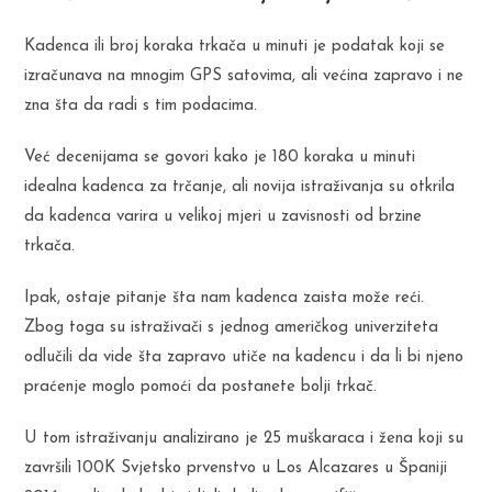
Kadenca ili broj koraka trkača u minuti je podatak koji se
izračunava na mnogim GPS satovima, ali većina zapravo i ne
zna šta da radi s tim podacima.
Već decenijama se govori kako je 180 koraka u minuti
idealna kadenca za trčanje, ali novija istraživanja su otkrila
da kadenca varira u velikoj mjeri u zavisnosti od brzine
trkača.
Ipak, ostaje pitanje šta nam kadenca zaista može reći.
Zbog toga su istraživači s jednog američkog univerziteta
odlučili da vide šta zapravo utiče na kadencu i da li bi njeno
praćenje moglo pomoći da postanete bolji trkač.
U tom istraživanju analizirano je 25 muškaraca i žena koji su
završili 100K Svjetsko prvenstvo u Los Alcazares u Španiji