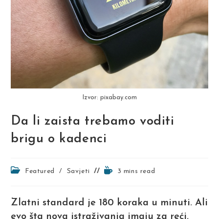
Izvor: pixabay.com
Da li zaista trebamo voditi
brigu o kadenci
Post
Reading
Featured
/
Savjeti
3 mins read
category:
time:
Zlatni standard je 180 koraka u minuti. Ali
evo šta nova istraživanja imaju za reći.