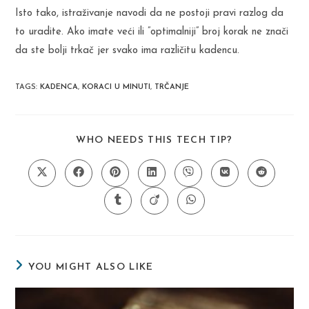
Isto tako, istraživanje navodi da ne postoji pravi razlog da
to uradite. Ako imate veći ili ”optimalniji” broj korak ne znači
da ste bolji trkač jer svako ima različitu kadencu.
TAGS
:
KADENCA
,
KORACI U MINUTI
,
TRČANJE
SHARE
WHO NEEDS THIS TECH TIP?
THIS
CONTENT
Opens
Opens
Opens
Opens
Opens
Opens
Opens
in
in
in
in
in
in
in
a
a
a
a
a
a
a
Opens
Opens
Opens
new
new
new
new
new
new
new
in
in
in
window
window
window
window
window
window
window
a
a
a
new
new
new
window
window
window
YOU MIGHT ALSO LIKE