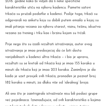
2016. godine kako bi vidjeli da li neke specifične
karakteristike utiču na njihovu kadencu. Pametni satovi
trkača su pružali podatke o kadenci. Poslije toga, trkači su
odgovarali na anketu koju su dobili putem emaila u kojoj su
imali pitanja vezana za njihovu starost, visinu, težinu, iskustva
vezana za trening i trku kao i brzinu kojom su trčali.
Prije nego što su izašli rezultati istraživanja, autor ovog
istraživanja je imao predosjećaj da će biti dosta
varijabilnosti u kadenci ultra trkača – i bio je upravu,
rezultati su se kretali od trkača koji je imao 155 koraka u
minuti do trkača koji je imao 203 koraka. Zanimljivo je da
kada je uzet prosjek svih trkača, pronađen je poznat broj:
182 koraka u minuti, za dlaku više od ‘idealnog’ broja.
Ali ono što je zaintrigiralo istraživače nisu bili podaci grupe
već pojedinaca. Iznenađujuće, od svih karakteristika o kojima