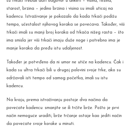
su trkači trebali dati odgovor u anketi – visina, težina,
starost, brzina – jedino brzina i visina su imali uticaj na
kadencu. Istraživanje je pokazalo da kada trkači podižu
tempo, učestalost njihovog koraka se povećava. Također, viši
trkači imali su manji broj koraka od trkača nižeg rasta – što
ima smisla jer viši trkači imaju duže noge i potrebno ima je
manje koraka da pređu istu udaljenost.
Također je potvrđeno da ni umor ne utiče na kadencu. Čak i
kada su ultra trkači bili u drugoj polovini svoje trke, ako su
održavali isti tempo od samog početka, imali su istu
kadencu.
Na kraju, prema istraživanju postoje dva načina da
povećate kadencu: smanjite se ili trčite brže. Pošto je prvi
način nemoguće uraditi, brže trčanje ostaje kao jediti način
da povećate svoje korake u minuti.