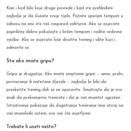
Kao i kod bilo koje druge povrede i kad ste prehlađeni
najbolje je da slušate svoje tijelo. Počnite sporijim tempom u
odnosu na ono što vaš raspored zahtjeva. Ako se osjećate
poprilično dobro pokušajte s bržim tempom i radite redovne
vježbe. Ako se osjećate loše skratite trening i idite kući i
odmorite se.
Šta ako imate gripu?
Gripa je drugačija. Ako imate simptome gripe – umor, proliv,
povraćanje ili natečene žljezde – najbolje bi bilo da
preskočite trening dok se ne oporavite. Smatrajte da je ovo
znak da prekomjerno trenirate i da je vaš imunitet ugrožen.
Istraživanje pokazuje da dugotranjo treniranje ima uticaj na
vaš imunološki sistem, ovo vas čini osjetljivim.
Trebate li uzeti nešto?