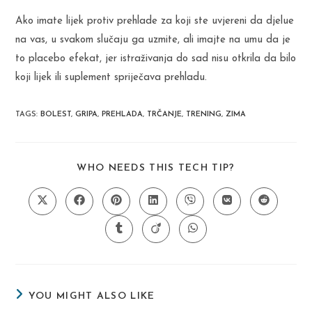
Ako imate lijek protiv prehlade za koji ste uvjereni da djelue
na vas, u svakom slučaju ga uzmite, ali imajte na umu da je
to placebo efekat, jer istraživanja do sad nisu otkrila da bilo
koji lijek ili suplement spriječava prehladu.
TAGS
:
BOLEST
,
GRIPA
,
PREHLADA
,
TRČANJE
,
TRENING
,
ZIMA
SHARE
WHO NEEDS THIS TECH TIP?
THIS
CONTENT
Opens
Opens
Opens
Opens
Opens
Opens
Opens
in
in
in
in
in
in
in
a
a
a
a
a
a
a
Opens
Opens
Opens
new
new
new
new
new
new
new
in
in
in
window
window
window
window
window
window
window
a
a
a
new
new
new
window
window
window
YOU MIGHT ALSO LIKE