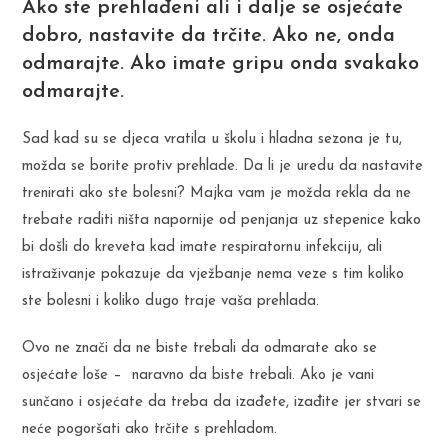
Ako ste prehlađeni ali i dalje se osjećate
dobro, nastavite da trčite. Ako ne, onda
odmarajte. Ako imate gripu onda svakako
odmarajte.
Sad kad su se djeca vratila u školu i hladna sezona je tu,
možda se borite protiv prehlade. Da li je uredu da nastavite
trenirati ako ste bolesni? Majka vam je možda rekla da ne
trebate raditi ništa napornije od penjanja uz stepenice kako
bi došli do kreveta kad imate respiratornu infekciju, ali
istraživanje pokazuje da vježbanje nema veze s tim koliko
ste bolesni i koliko dugo traje vaša prehlada.
Ovo ne znači da ne biste trebali da odmarate ako se
osjećate loše – naravno da biste trebali. Ako je vani
sunčano i osjećate da treba da izađete, izađite jer stvari se
neće pogoršati ako trčite s prehladom.