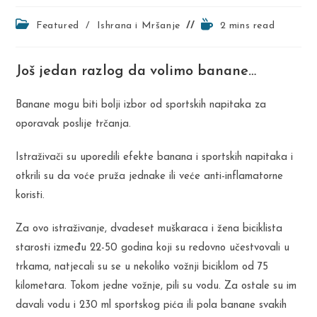
Post
Reading
Featured
/
Ishrana i Mršanje
2 mins read
category:
time:
Još jedan razlog da volimo banane…
Banane mogu biti bolji izbor od sportskih napitaka za
oporavak poslije trčanja.
Istraživači su uporedili efekte banana i sportskih napitaka i
otkrili su da voće pruža jednake ili veće anti-inflamatorne
koristi.
Za ovo istraživanje, dvadeset muškaraca i žena biciklista
starosti između 22-50 godina koji su redovno učestvovali u
trkama, natjecali su se u nekoliko vožnji biciklom od 75
kilometara. Tokom jedne vožnje, pili su vodu. Za ostale su im
davali vodu i 230 ml sportskog pića ili pola banane svakih