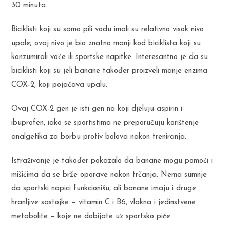
30 minuta.
Biciklisti koji su samo pili vodu imali su relativno visok nivo
upale; ovaj nivo je bio znatno manji kod biciklista koji su
konzumirali voće ili sportske napitke. Interesantno je da su
biciklisti koji su jeli banane također proizveli manje enzima
COX-2, koji pojačava upalu.
Ovaj COX-2 gen je isti gen na koji djeluju aspirin i
ibuprofen, iako se sportistima ne preporučuju korištenje
analgetika za borbu protiv bolova nakon treniranja.
Istraživanje je također pokazalo da banane mogu pomoći i
mišićima da se brže oporave nakon trčanja. Nema sumnje
da sportski napici funkcionišu, ali banane imaju i druge
hranljive sastojke – vitamin C i B6, vlakna i jedinstvene
metabolite – koje ne dobijate uz sportsko piće.