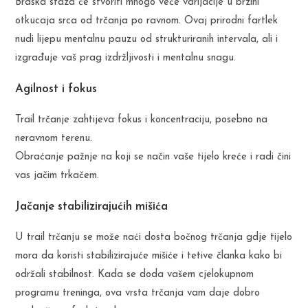
Brdska staza će stvoriti mnogo veće varijacije u brzini
otkucaja srca od trčanja po ravnom. Ovaj prirodni fartlek
nudi lijepu mentalnu pauzu od strukturiranih intervala, ali i
izgrađuje vaš prag izdržljivosti i mentalnu snagu.
Agilnost i fokus
Trail trčanje zahtijeva fokus i koncentraciju, posebno na
neravnom terenu.
Obraćanje pažnje na koji se način vaše tijelo kreće i radi čini
vas jačim trkačem.
Jačanje stabilizirajućih mišića
U trail trčanju se može naći dosta bočnog trčanja gdje tijelo
mora da koristi stabilizirajuće mišiće i tetive članka kako bi
održali stabilnost. Kada se doda vašem cjelokupnom
programu treninga, ova vrsta trčanja vam daje dobro