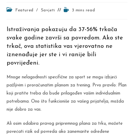
Post
Reading
Featured
/
Savjeti
3 mins read
category:
time:
Istraživanja pokazuju da 37-56% trkača
svake godine završi sa povredom. Ako ste
trkač, ova statistika vas vjerovatno ne
iznenađuje jer ste i vi ranije bili
povrijeđeni.
Mnoge nelagodnosti specifične za sport se mogu izbjeći
pažljivim i proračunatim planom za trening. Prvo pravilo: Plan
koji pratite treba da bude prilagođen vašim individualnim
potrebama. Ono što funkcioniše za vašeg prijatelja, možda
nije dobro za vas.
Ali osim odabira pravog pripremnog plana za trku, možete
povećati rizik od povreda ako zanemarite određene