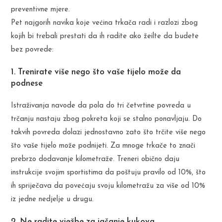
preventivne mjere.
Pet najgorih navika koje većina trkača radi i razlozi zbog
kojih bi trebali prestati da ih radite ako žeilte da budete
bez povrede:
1. Trenirate više nego što vaše tijelo može da
podnese
Istraživanja navode da pola do tri četvrtine povreda u
trčanju nastaju zbog pokreta koji se stalno ponavljaju. Do
takvih povreda dolazi jednostavno zato što trčite više nego
što vaše tijelo može podnijeti. Za mnoge trkače to znači
prebrzo dodavanje kilometraže. Treneri obično daju
instrukcije svojim sportistima da poštuju pravilo od 10%, što
ih spriječava da povećaju svoju kilometražu za više od 10%
iz jedne nedjelje u drugu.
2. Ne radite vježbe za jačanje kukova