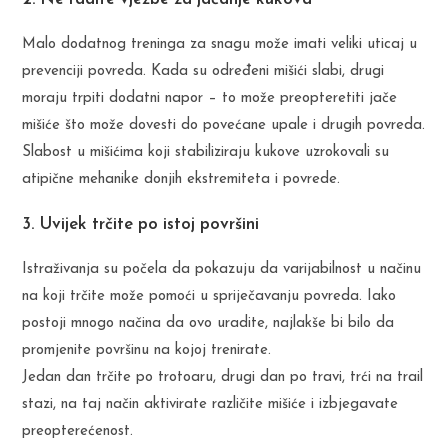
Malo dodatnog treninga za snagu može imati veliki uticaj u
prevenciji povreda. Kada su određeni mišići slabi, drugi
moraju trpiti dodatni napor – to može preopteretiti jače
mišiće što može dovesti do povećane upale i drugih povreda.
Slabost u mišićima koji stabiliziraju kukove uzrokovali su
atipične mehanike donjih ekstremiteta i povrede.
3. Uvijek trčite po istoj površini
Istraživanja su počela da pokazuju da varijabilnost u načinu
na koji trčite može pomoći u spriječavanju povreda. Iako
postoji mnogo načina da ovo uradite, najlakše bi bilo da
promjenite površinu na kojoj trenirate.
Jedan dan trčite po trotoaru, drugi dan po travi, trći na trail
stazi, na taj način aktivirate različite mišiće i izbjegavate
preopterećenost.