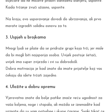
osjećate da ne možete probiti određenu barijeru, usporite.
Kada trčanje zvuči užasno, usporite.
Na kraju, ovo usporavanje dovodi do ubrzavanja, ali prvo
morate izgraditi solidnu osnovu za to.
3. Uspjeh u brojkama
Mnogi ljudi se plaše da se pridruže grupi koja trči, jer misle
da bi mogli biti najsporija osoba. Uvijek postoje šetači,
uvijek ima super zvijezda i svi su dobrodošli.
Dobra motivacija je kad znate da imate prijatelje koji vas
čekaju da idete trčati zajedno.
4. Uložite u dobru opremu
Vjerovatno znate da bolje patike znače veću ugodnost za
vaša koljena, noge i stopala, ali možda se iznenadite kad
saznate da su vam potrebne i skupe čarape. Svaki trkač će