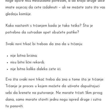
noge opšte nisu međusobno povezani, a do kraja druge ulice
imate osjećaj da ćete izdahnuti – ali ne možete zato što vas
gledaju komšije.
Kako nastaviti s trčanjem kada je tako teško? Šta je
potrebno da sutradan opet obučete patike?
Svaki novi trkač bi trebao da zna da u trčanju:
nije bitna brzina;
nisu bitni lični rekordi;
nije bitno koliko daleko ćete ići.
Evo šta svaki novi trkač treba da zna o tome šta je trčanje:
Trčanje je proces u kojem možete da uživate dopuštajući
sebi da krenete na putovanje. Ne morate trčati 5km prvog
dana, samo morate staviti jednu nogu ispred druge i sutra
to ponoviti.