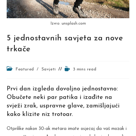
Izvro: unsplash.com
5 jednostavnih savjeta za nove
trkače
Post
Reading
Featured
/
Savjeti
3 mins read
category:
time:
Prvi dan izgleda dovoljno jednostavno:
Obučete neki par patika i izađite na
svježi zrak, uspravne glave, zamišljajući
kako klizite niz trotoar.
Otprilike nakon 30-ak metara imate osjećaj da vaš mozak i