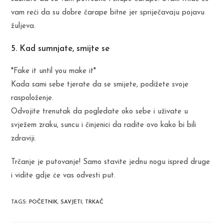
vam reći da su dobre čarape bitne jer spriječavaju pojavu
žuljeva.
5. Kad sumnjate, smijte se
*Fake it until you make it*
Kada sami sebe tjerate da se smijete, podižete svoje
raspoloženje.
Odvojite trenutak da pogledate oko sebe i uživate u
svježem zraku, suncu i činjenici da radite ovo kako bi bili
zdraviji.
Trčanje je putovanje! Samo stavite jednu nogu ispred druge
i vidite gdje će vas odvesti put.
TAGS
:
POČETNIK
,
SAVJETI
,
TRKAČ