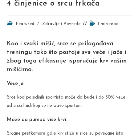
4 činjenice o srcu trkača
Post
Reading
Featured
/
Zdravlje i Povrede
1 min read
category:
time:
Kao i svaki mišić, srce se prilagođava
treningu tako što postaje sve veće i jače i
zbog toga efikasnije isporučuje krv vašim
mišićima.
Veće je:
Srce kod pojedinih sportista može da bude i do 50% veće
od srca ljudi koji se ne bave sportom.
Može da pumpa više krvi:
Srčane pretkomore gdje krv stiže u srce su povećane isto