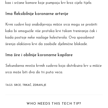
kao i srčane komore koje pumpaju krv kroz cijelo tijelo.
Ima fleksibilnije koronarne arterije
Krvni sudovi koji snabdijevaju mišiće srca mogu se proširiti
kako bi omogućile više protoka krvi tokom treniranja čak i
kada postoje neke naslage holesterola. Ova sposobnost
širenja olakšava krvi da zaobiđe djelimične blokade.
Ima šire i obilnije koronarne kapilare
Sekundarna mreža krvnih sudova koja distribuira krv u mišiće
srca može biti dva do tri puta veća.
TAGS
:
SRCE
,
TRKAČ
,
ZDRAVLJE
SHARE
WHO NEEDS THIS TECH TIP?
THIS