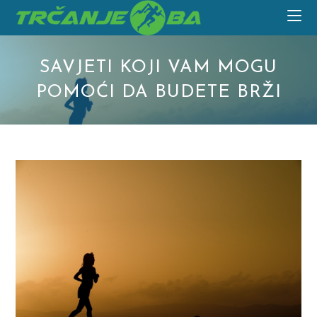
Skip
to
content
SAVJETI KOJI VAM MOGU
POMOĆI DA BUDETE BRŽI