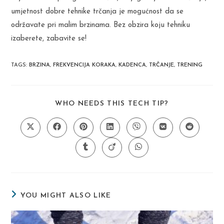
umjetnost dobre tehnike trčanja je mogućnost da se
održavate pri malim brzinama. Bez obzira koju tehniku
izaberete, zabavite se!
TAGS
:
BRZINA
,
FREKVENCIJA KORAKA
,
KADENCA
,
TRČANJE
,
TRENING
SHARE
WHO NEEDS THIS TECH TIP?
THIS
CONTENT
Opens
Opens
Opens
Opens
Opens
Opens
Opens
in
in
in
in
in
in
in
a
a
a
a
a
a
a
Opens
Opens
Opens
new
new
new
new
new
new
new
in
in
in
window
window
window
window
window
window
window
a
a
a
new
new
new
window
window
window
YOU MIGHT ALSO LIKE