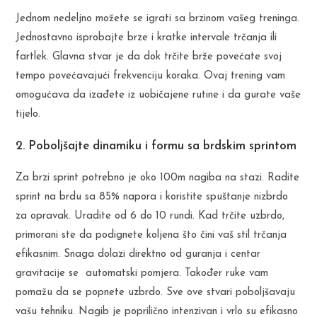
Jednom nedeljno možete se igrati sa brzinom vašeg treninga.
Jednostavno isprobajte brze i kratke intervale trčanja ili
fartlek. Glavna stvar je da dok trčite brže povećate svoj
tempo povećavajući frekvenciju koraka. Ovaj trening vam
omogućava da izađete iz uobičajene rutine i da gurate vaše
tijelo.
2. Poboljšajte dinamiku i formu sa brdskim sprintom
Za brzi sprint potrebno je oko 100m nagiba na stazi. Radite
sprint na brdu sa 85% napora i koristite spuštanje nizbrdo
za opravak. Uradite od 6 do 10 rundi. Kad trčite uzbrdo,
primorani ste da podignete koljena što čini vaš stil trčanja
efikasnim. Snaga dolazi direktno od guranja i centar
gravitacije se automatski pomjera. Također ruke vam
pomažu da se popnete uzbrdo. Sve ove stvari poboljšavaju
vašu tehniku. Nagib je poprilično intenzivan i vrlo su efikasno