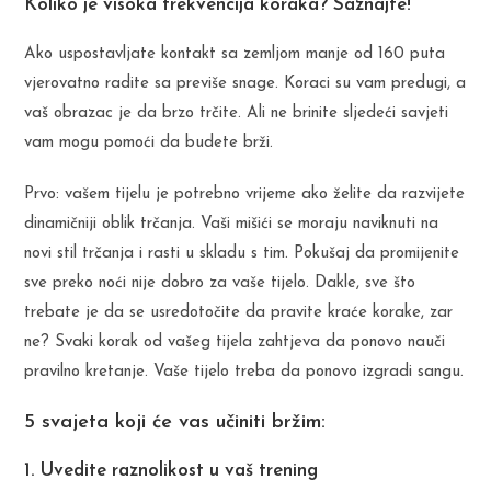
Koliko je visoka frekvencija koraka? Saznajte!
Ako uspostavljate kontakt sa zemljom manje od 160 puta
vjerovatno radite sa previše snage. Koraci su vam predugi, a
vaš obrazac je da brzo trčite. Ali ne brinite sljedeći savjeti
vam mogu pomoći da budete brži.
Prvo: vašem tijelu je potrebno vrijeme ako želite da razvijete
dinamičniji oblik trčanja. Vaši mišići se moraju naviknuti na
novi stil trčanja i rasti u skladu s tim. Pokušaj da promijenite
sve preko noći nije dobro za vaše tijelo. Dakle, sve što
trebate je da se usredotočite da pravite kraće korake, zar
ne? Svaki korak od vašeg tijela zahtjeva da ponovo nauči
pravilno kretanje. Vaše tijelo treba da ponovo izgradi sangu.
5 svajeta koji će vas učiniti bržim:
1. Uvedite raznolikost u vaš trening