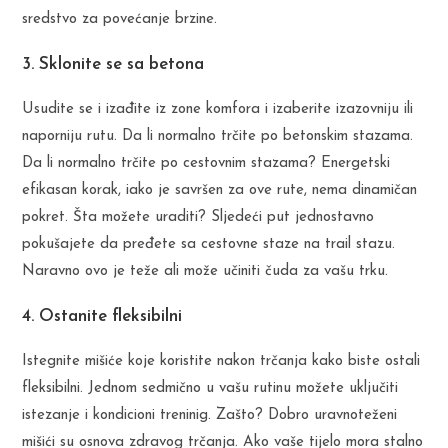
sredstvo za povećanje brzine.
3. Sklonite se sa betona
Usudite se i izađite iz zone komfora i izaberite izazovniju ili
naporniju rutu. Da li normalno trčite po betonskim stazama.
Da li normalno trčite po cestovnim stazama? Energetski
efikasan korak, iako je savršen za ove rute, nema dinamičan
pokret. Šta možete uraditi? Sljedeći put jednostavno
pokušajete da pređete sa cestovne staze na trail stazu.
Naravno ovo je teže ali može učiniti čuda za vašu trku.
4. Ostanite fleksibilni
Istegnite mišiće koje koristite nakon trčanja kako biste ostali
fleksibilni. Jednom sedmično u vašu rutinu možete uključiti
istezanje i kondicioni treninig. Zašto? Dobro uravnoteženi
mišići su osnova zdravog trčanja. Ako vaše tijelo mora stalno