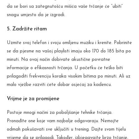
da se bori sa zategnutošću mišića vaše trčanje će “ubiti”
snagu umjesto da je izgradi.
5. Zadržite ritam
Uzmite svoj telefon i svoju omiljenu muziku i krenite. Pobrinite
se da pjesme na vašoj playlisti imaju oko 170 do 185 bita po
minuti. Na ovaj način dobivate akustične povratne
informacije o efikasnosti trčanja. U početku će teško biti
prilagoditi frekvenciju koraka visokim bitima po minuti. Ali uz
malo vježbe razviti ćete dobar osjećaj za kadencu.
Vrijme je za promijene
Postoje mnogi načini za poboljšanje tehnike trčanja.
Pronađite one koje vam najbolje odgovaraju. Nemojte
odmah pokušavati sve uključiti u trening. Dajte svom tijelu
vrijeme da se prilagodi. Također, izbjegavajte brzo trčanje,