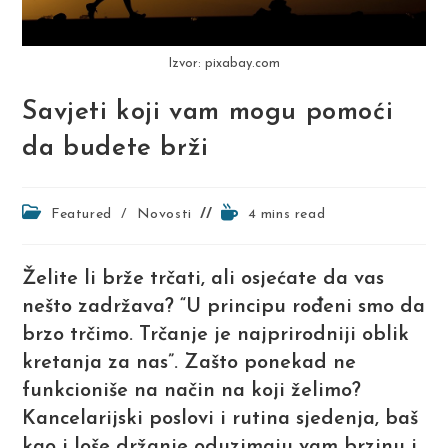
Izvor: pixabay.com
Savjeti koji vam mogu pomoći
da budete brži
Post
Reading
Featured
/
Novosti
4 mins read
category:
time:
Želite li brže trčati, ali osjećate da vas
nešto zadržava? “U principu rođeni smo da
brzo trčimo. Trčanje je najprirodniji oblik
kretanja za nas”. Zašto ponekad ne
funkcioniše na način na koji želimo?
Kancelarijski poslovi i rutina sjedenja, baš
kao i loše držanje oduzimaju vam brzinu i