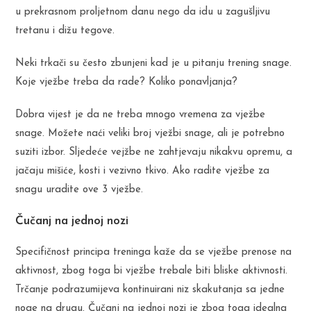
u prekrasnom proljetnom danu nego da idu u zagušljivu
tretanu i dižu tegove.
Neki trkači su često zbunjeni kad je u pitanju trening snage.
Koje vježbe treba da rade? Koliko ponavljanja?
Dobra vijest je da ne treba mnogo vremena za vježbe
snage. Možete naći veliki broj vježbi snage, ali je potrebno
suziti izbor. Sljedeće vejžbe ne zahtjevaju nikakvu opremu, a
jačaju mišiće, kosti i vezivno tkivo. Ako radite vježbe za
snagu uradite ove 3 vježbe.
Čučanj na jednoj nozi
Specifičnost principa treninga kaže da se vježbe prenose na
aktivnost, zbog toga bi vježbe trebale biti bliske aktivnosti.
Trčanje podrazumijeva kontinuirani niz skakutanja sa jedne
noge na drugu. Čučanj na jednoj nozi je zbog toga idealna