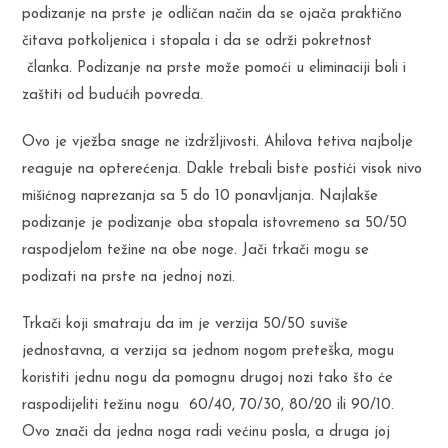
podizanje na prste je odličan način da se ojača praktično
čitava potkoljenica i stopala i da se održi pokretnost
članka. Podizanje na prste može pomoći u eliminaciji boli i
zaštiti od budućih povreda.
Ovo je vježba snage ne izdržljivosti. Ahilova tetiva najbolje
reaguje na opterećenja. Dakle trebali biste postići visok nivo
mišićnog naprezanja sa 5 do 10 ponavljanja. Najlakše
podizanje je podizanje oba stopala istovremeno sa 50/50
raspodjelom težine na obe noge. Jači trkači mogu se
podizati na prste na jednoj nozi.
Trkači koji smatraju da im je verzija 50/50 suviše
jednostavna, a verzija sa jednom nogom preteška, mogu
koristiti jednu nogu da pomognu drugoj nozi tako što će
raspodijeliti težinu nogu 60/40, 70/30, 80/20 ili 90/10.
Ovo znači da jedna noga radi većinu posla, a druga joj