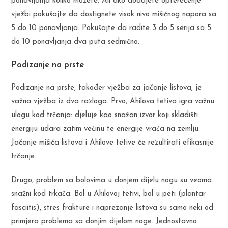
ponavljanja koliko možete. Ali ako dodajete opterećenje
vježbi pokušajte da dostignete visok nivo mišićnog napora sa
5 do 10 ponavljanja. Pokušajte da radite 3 do 5 serija sa 5
do 10 ponavljanja dva puta sedmično.
Podizanje na prste
Podizanje na prste, također vježba za jačanje listova, je
važna vježba iz dva razloga. Prvo, Ahilova tetiva igra važnu
ulogu kod trčanja: djeluje kao snažan izvor koji skladišti
energiju udara zatim većinu te energije vraća na zemlju.
Jačanje mišića listova i Ahilove tetive će rezultirati efikasnije
trčanje.
Drugo, problem sa bolovima u donjem dijelu nogu su veoma
snažni kod trkača. Bol u Ahilovoj tetivi, bol u peti (plantar
fasciitis), stres frakture i naprezanje listova su samo neki od
primjera problema sa donjim dijelom noge. Jednostavno