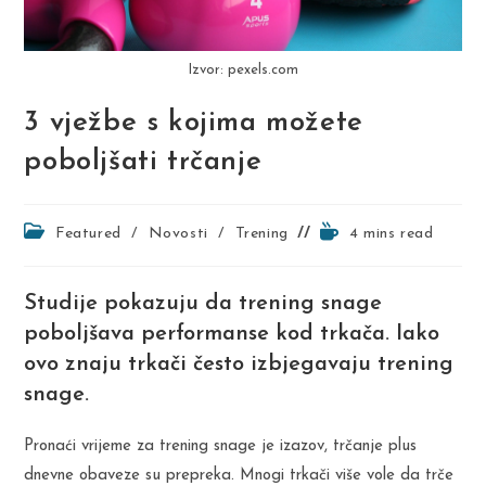
Izvor: pexels.com
3 vježbe s kojima možete
poboljšati trčanje
Post
Reading
Featured
/
Novosti
/
Trening
4 mins read
category:
time:
Studije pokazuju da trening snage
poboljšava performanse kod trkača. Iako
ovo znaju trkači često izbjegavaju trening
snage.
Pronaći vrijeme za trening snage je izazov, trčanje plus
dnevne obaveze su prepreka. Mnogi trkači više vole da trče