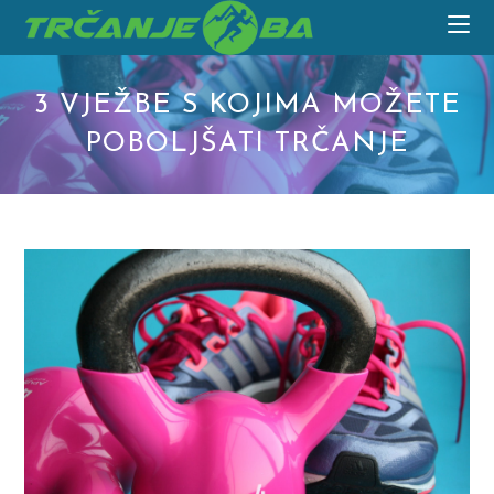
Skip
to
content
3 VJEŽBE S KOJIMA MOŽETE
POBOLJŠATI TRČANJE