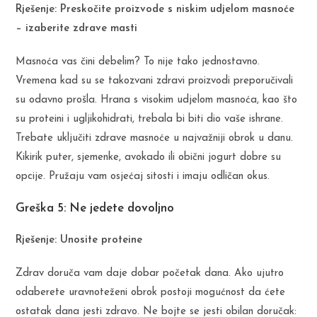
Rješenje: Preskočite proizvode s niskim udjelom masnoće
– izaberite zdrave masti
Masnoća vas čini debelim? To nije tako jednostavno.
Vremena kad su se takozvani zdravi proizvodi preporučivali
su odavno prošla. Hrana s visokim udjelom masnoća, kao što
su proteini i ugljikohidrati, trebala bi biti dio vaše ishrane.
Trebate uključiti zdrave masnoće u najvažniji obrok u danu.
Kikirik puter, sjemenke, avokado ili obični jogurt dobre su
opcije. Pružaju vam osjećaj sitosti i imaju odličan okus.
Greška 5: Ne jedete dovoljno
Rješenje: Unosite proteine
Zdrav doruča vam daje dobar početak dana. Ako ujutro
odaberete uravnoteženi obrok postoji mogućnost da ćete
ostatak dana jesti zdravo. Ne bojte se jesti obilan doručak: