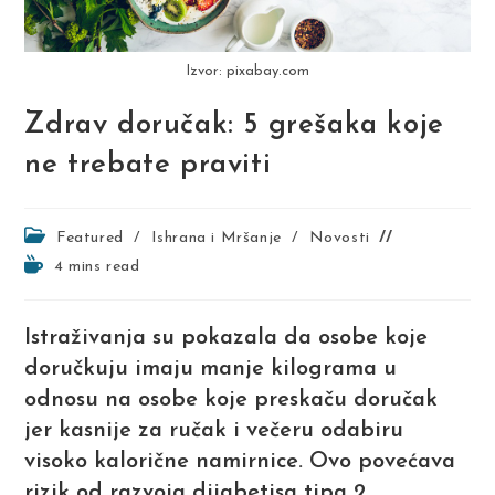
Izvor: pixabay.com
Zdrav doručak: 5 grešaka koje
ne trebate praviti
Post
Featured
/
Ishrana i Mršanje
/
Novosti
category:
Reading
4 mins read
time:
Istraživanja su pokazala da osobe koje
doručkuju imaju manje kilograma u
odnosu na osobe koje preskaču doručak
jer kasnije za ručak i večeru odabiru
visoko kalorične namirnice. Ovo povećava
rizik od razvoja dijabetisa tipa 2.