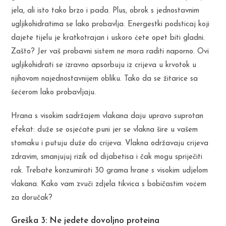
jela, ali isto tako brzo i pada. Plus, obrok s jednostavnim
ugljikohidratima se lako probavlja. Energestki podsticaj koji
dajete tijelu je kratkotrajan i uskoro ćete opet biti gladni.
Zašto? Jer vaš probavni sistem ne mora raditi naporno. Ovi
ugljikohidrati se izravno apsorbuju iz crijeva u krvotok u
njihovom najednostavnijem obliku. Tako da se žitarice sa
šećerom lako probavljaju.
Hrana s visokim sadržajem vlakana daju upravo suprotan
efekat: duže se osjećate puni jer se vlakna šire u vašem
stomaku i putuju duže do crijeva. Vlakna održavaju crijeva
zdravim, smanjujuj rizik od dijabetisa i čak mogu spriječiti
rak. Trebate konzumirati 30 grama hrane s visokim udjelom
vlakana. Kako vam zvuči zdjela tikvica s bobičastim voćem
za doručak?
Greška 3: Ne jedete dovoljno proteina