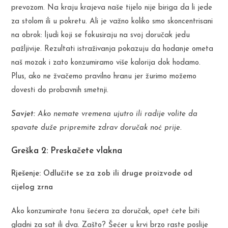
prevozom. Na kraju krajeva naše tijelo nije biriga da li jede
za stolom ili u pokretu. Ali je važno koliko smo skoncentrisani
na obrok: ljudi koji se fokusiraju na svoj doručak jedu
pažljivije. Rezultati istraživanja pokazuju da hodanje ometa
naš mozak i zato konzumiramo više kalorija dok hodamo.
Plus, ako ne žvačemo pravilno hranu jer žurimo možemo
dovesti do probavnih smetnji.
Savjet:
Ako nemate vremena ujutro ili radije volite da
spavate duže pripremite zdrav doručak noć prije.
Greška 2: Preskačete vlakna
Rješenje: Odlučite se za zob ili druge proizvode od
cijelog zrna
Ako konzumirate tonu šećera za doručak, opet ćete biti
gladni za sat ili dva. Zašto? Šećer u krvi brzo raste poslije