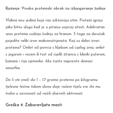
Rješenje: Visoko proteinski obrok za izbjegavanje žudnje
Vlakna nisu jedina koja vas održavaju sitim. Proteini igraju
jako bitnu ulogu kad je u pitanju osjećaj sitosti. Adekvatan
unos proteina suzbija žudnju za hranom. S toga za doručak
pojedite veliki izvor makronutrijenata. Koji su dobri izvori
proteina? Omlet od povrća s hljebom od cijelog zrna, omlet
s jogurom i voćem ili tost od cijelih žitarica s kikiriki puterom,
banane i čija sjemenke. Ako žurite napravite domaći
smoothie.
Da li ste znali da 1 – 1.7 grama proteina po kilogramu
tjelesne težine tokom dana daje vašem tijelu sve što mu
treba u zavisnosti od vaših dnevnih aktivnosti.
Greška 4: Zaboravljate masti