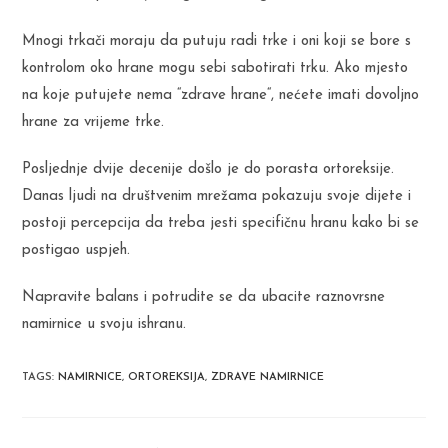
Mnogi trkači moraju da putuju radi trke i oni koji se bore s
kontrolom oko hrane mogu sebi sabotirati trku. Ako mjesto
na koje putujete nema “zdrave hrane“, nećete imati dovoljno
hrane za vrijeme trke.
Posljednje dvije decenije došlo je do porasta ortoreksije.
Danas ljudi na društvenim mrežama pokazuju svoje dijete i
postoji percepcija da treba jesti specifičnu hranu kako bi se
postigao uspjeh.
Napravite balans i potrudite se da ubacite raznovrsne
namirnice u svoju ishranu.
TAGS
:
NAMIRNICE
,
ORTOREKSIJA
,
ZDRAVE NAMIRNICE