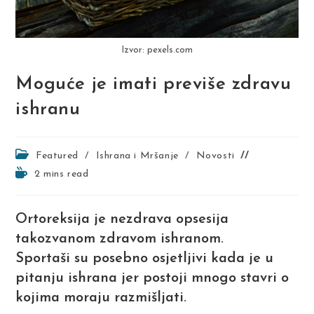
Izvor: pexels.com
Moguće je imati previše zdravu
ishranu
Post
Featured
/
Ishrana i Mršanje
/
Novosti
category:
Reading
2 mins read
time:
Ortoreksija je nezdrava opsesija
takozvanom zdravom ishranom.
Sportaši su posebno osjetljivi kada je u
pitanju ishrana jer postoji mnogo stavri o
kojima moraju razmišljati.