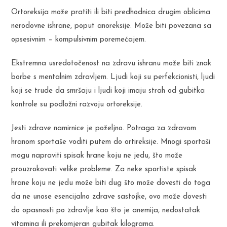
Ortoreksija može pratiti ili biti predhodnica drugim oblicima
nerodovne ishrane, poput anoreksije. Može biti povezana sa
opsesivnim – kompulsivnim poremećajem.
Ekstremna usredotočenost na zdravu ishranu može biti znak
borbe s mentalnim zdravljem. Ljudi koji su perfekcionisti, ljudi
koji se trude da smršaju i ljudi koji imaju strah od gubitka
kontrole su podložni razvoju ortoreksije.
Jesti zdrave namirnice je poželjno. Potraga za zdravom
hranom sportaše voditi putem do ortireksije. Mnogi sportaši
mogu napraviti spisak hrane koju ne jedu, što može
prouzrokovati velike probleme. Za neke sportiste spisak
hrane koju ne jedu može biti dug što može dovesti do toga
da ne unose esencijalno zdrave sastojke, ovo može dovesti
do opasnosti po zdravlje kao što je anemija, nedostatak
vitamina ili prekomjeran gubitak kilograma.