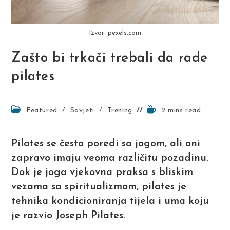
Izvor: pexels.com
Zašto bi trkači trebali da rade
pilates
Post
Reading
Featured
/
Savjeti
/
Trening
2 mins read
category:
time:
Pilates se često poredi sa jogom, ali oni
zapravo imaju veoma različitu pozadinu.
Dok je joga vjekovna praksa s bliskim
vezama sa spiritualizmom, pilates je
tehnika kondicioniranja tijela i uma koju
je razvio Joseph Pilates.