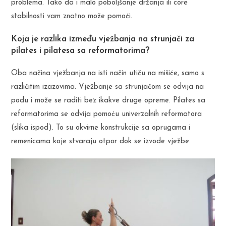
problema. Tako da i malo poboljšanje držanja ili core
stabilnosti vam znatno može pomoći.
Koja je razlika između vježbanja na strunjači za
pilates i pilatesa sa reformatorima?
Oba načina vježbanja na isti način utiču na mišiće, samo s
različitim izazovima. Vježbanje sa strunjačom se odvija na
podu i može se raditi bez ikakve druge opreme. Pilates sa
reformatorima se odvija pomoću univerzalnih reformatora
(slika ispod). To su okvirne konstrukcije sa oprugama i
remenicama koje stvaraju otpor dok se izvode vježbe.