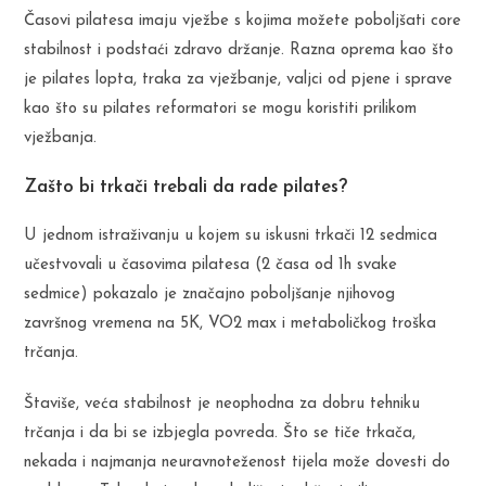
Časovi pilatesa imaju vježbe s kojima možete poboljšati core
stabilnost i podstaći zdravo držanje. Razna oprema kao što
je pilates lopta, traka za vježbanje, valjci od pjene i sprave
kao što su pilates reformatori se mogu koristiti prilikom
vježbanja.
Zašto bi trkači trebali da rade pilates?
U jednom istraživanju u kojem su iskusni trkači 12 sedmica
učestvovali u časovima pilatesa (2 časa od 1h svake
sedmice) pokazalo je značajno poboljšanje njihovog
završnog vremena na 5K, VO2 max i metaboličkog troška
trčanja.
Štaviše, veća stabilnost je neophodna za dobru tehniku
trčanja i da bi se izbjegla povreda. Što se tiče trkača,
nekada i najmanja neuravnoteženost tijela može dovesti do