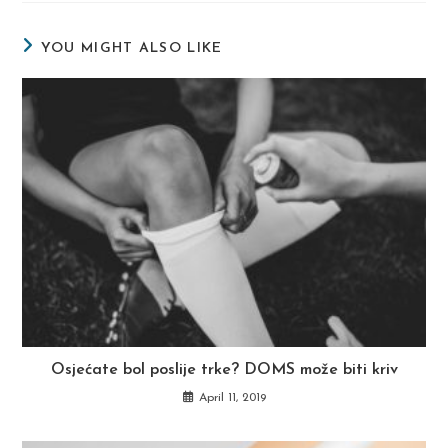
window
window
window
YOU MIGHT ALSO LIKE
Osjećate bol poslije trke? DOMS može biti kriv
April 11, 2019