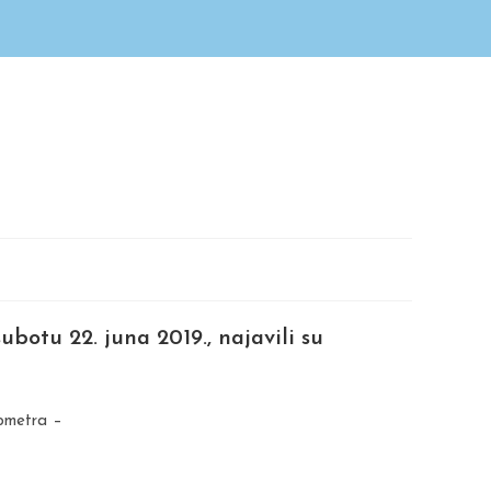
ubotu 22. juna 2019.,
najavili su
lometra –