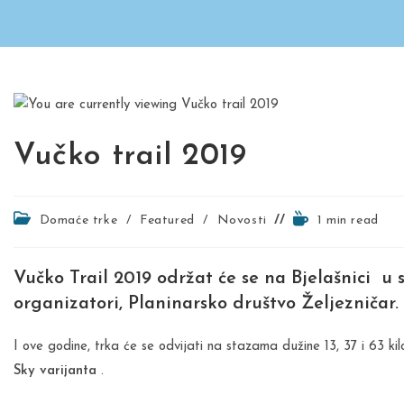
Vučko trail 2019
Post
Reading
Domaće trke
/
Featured
/
Novosti
1 min read
category:
time:
Vučko Trail 2019 održat će se na Bjelašnici u s
organizatori, Planinarsko društvo Željezničar.
I ove godine, trka će se odvijati na stazama dužine 13, 37 i 63 ki
Sky varijanta
.