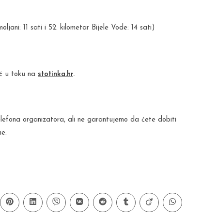
ani: 11 sati i 52. kilometar Bijele Vode: 14 sati)
eć u toku na
stotinka.hr
.
efona organizatora, ali ne garantujemo da ćete dobiti
me.
ns
Opens
Opens
Opens
Opens
Opens
Opens
Opens
Opens
in
in
in
in
in
in
in
in