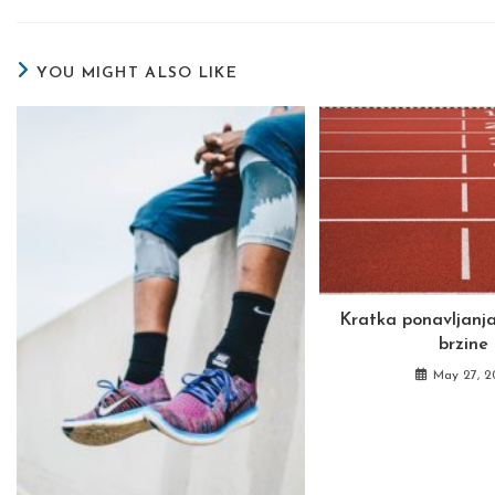
a
a
THIS
new
new
window
wind
CONTENT
YOU MIGHT ALSO LIKE
Kratka ponavljanja
brzine
May 27, 2