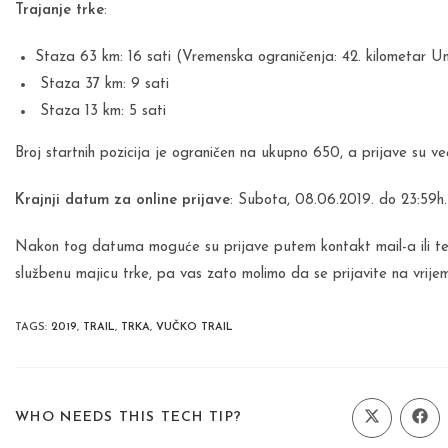
Trajanje trke
:
Staza 63 km: 16 sati (Vremenska ograničenja: 42. kilometar Umolj
Staza 37 km: 9 sati
Staza 13 km: 5 sati
Broj startnih pozicija je ograničen na ukupno 650, a prijave su v
Krajnji datum za online prijave
: Subota, 08.06.2019. do 23:59h.
Nakon tog datuma moguće su prijave putem kontakt mail-a ili tel
službenu majicu trke, pa vas zato molimo da se prijavite na vrije
TAGS
:
2019
,
TRAIL
,
TRKA
,
VUČKO TRAIL
SHARE
WHO NEEDS THIS TECH TIP?
Opens
Ope
in
in