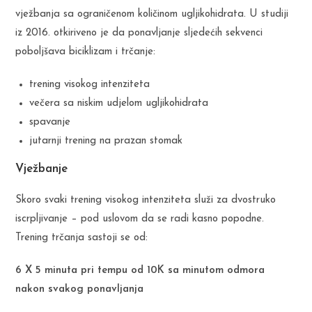
vježbanja sa ograničenom količinom ugljikohidrata. U studiji
iz 2016. otkiriveno je da ponavljanje sljedećih sekvenci
poboljšava biciklizam i trčanje:
trening visokog intenziteta
večera sa niskim udjelom ugljikohidrata
spavanje
jutarnji trening na prazan stomak
Vježbanje
Skoro svaki trening visokog intenziteta služi za dvostruko
iscrpljivanje – pod uslovom da se radi kasno popodne.
Trening trčanja sastoji se od:
6 X 5 minuta pri tempu od 10K sa minutom odmora
nakon svakog ponavljanja