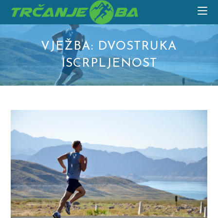
Skip
to
content
VJEŽBA: DVOSTRUKA
ISCRPLJENOST