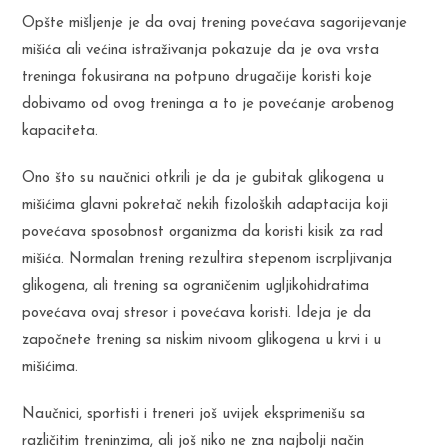
Opšte mišljenje je da ovaj trening povećava sagorijevanje
mišića ali većina istraživanja pokazuje da je ova vrsta
treninga fokusirana na potpuno drugačije koristi koje
dobivamo od ovog treninga a to je povećanje arobenog
kapaciteta.
Ono što su naučnici otkrili je da je gubitak glikogena u
mišićima glavni pokretač nekih fizoloških adaptacija koji
povećava sposobnost organizma da koristi kisik za rad
mišića. Normalan trening rezultira stepenom iscrpljivanja
glikogena, ali trening sa ograničenim ugljikohidratima
povećava ovaj stresor i povećava koristi. Ideja je da
započnete trening sa niskim nivoom glikogena u krvi i u
mišićima.
Naučnici, sportisti i treneri još uvijek eksprimenišu sa
različitim treninzima, ali još niko ne zna najbolji način