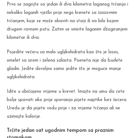
Prvo se zagrijte sa jedan ili dva kilometra laganog trčanja i
nekoliko laganih vježbi prije nego krenete sa izazovnim
trčanjem, koje se može obaviti na stazi ili na bilo kojem
drugom ravnom putu. Zatim se smirite laganim džogiranjem
kilometar ili dva.
Pojedite večeru sa malo ugljikohidrata kao što je losos,
omelet sa sirom i zelena salasta. Poeneta nije da budete
gladni. Jedite dovoljno samo jedite što je moguće manje
ugljikohidrata.
Idite u običajeno vrijeme u krevet. Imajte na umu da ćete
bolje spavati ako prije spavanja pijete naptike bez šećera.
Uredu je da pijete vodu prije i za vrijeme trčanja ali ne
uzimajte kalorije.
Trčite jedan sat ugodnim tempom sa praznim
stomakom