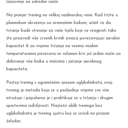
izazovnije na određen način.
Na primjer trening na velikoj nadmorskoj visini. Kad trčite u
planinskom okruženju sa siromašnim kisikom, učinit će da
trčanje bude stresnije za vaše tijelo koje će reagirati tako
što proizvodi više crvenih krvnih zrnaca povećavajući aerobni
kapacitet ili za vrijeme trčanja na veoma visokim
temperaturama povećava se volumen krvi još jedan način za
dobivanje više kisika u mišićima i jačanje aerobnog
kapaciteta.
Postoji trening s ograničenim unosom ugljikohidrata, ovaj
trening je metoda koja se u posljednje vrijeme sve više
istražuje i popularna je i praktikuje se u trčanju i drugim
sportovima izdržljivosti. Najčešći oblik treninga bez
ugljikohidrata je trening ujutru koji se izvodi na prazan
želudac.