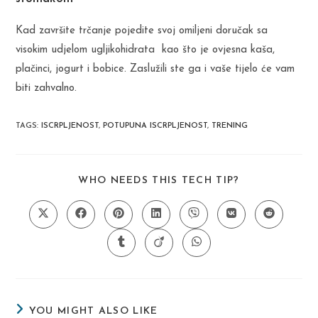
Kad završite trčanje pojedite svoj omiljeni doručak sa
visokim udjelom ugljikohidrata kao što je ovjesna kaša,
plačinci, jogurt i bobice. Zaslužili ste ga i vaše tijelo će vam
biti zahvalno.
TAGS
:
ISCRPLJENOST
,
POTUPUNA ISCRPLJENOST
,
TRENING
SHARE
WHO NEEDS THIS TECH TIP?
THIS
CONTENT
Opens
Opens
Opens
Opens
Opens
Opens
Opens
in
in
in
in
in
in
in
a
a
a
a
a
a
a
Opens
Opens
Opens
new
new
new
new
new
new
new
in
in
in
window
window
window
window
window
window
window
a
a
a
new
new
new
window
window
window
YOU MIGHT ALSO LIKE