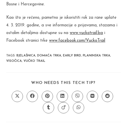
Bosne i Hercegovine.
Kao što je rečeno, pametno je iskoristiti rok za rane uplate
4. 3. 2019. godine, a sve informacije o prijavama, stazama i
ostalim detaljima dostupne su na
www.vuckotrail.ba
i
Facebook stranici trke
www.facebook.com/VuckoTrail
TAGS
:
BJELAŠNICA
,
DOMAĆA TRKA
,
EARLY BIRD
,
PLANINSKA TRKA
,
VISOČICA
,
VUČKO TRAIL
SHARE
WHO NEEDS THIS TECH TIP?
THIS
CONTENT
Opens
Opens
Opens
Opens
Opens
Opens
Opens
in
in
in
in
in
in
in
a
a
a
a
a
a
a
Opens
Opens
Opens
new
new
new
new
new
new
new
in
in
in
window
window
window
window
window
window
window
a
a
a
new
new
new
window
window
window