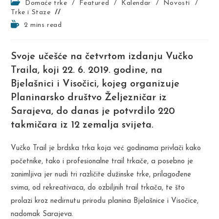
Post
Domaće trke
/
Featured
/
Kalendar
/
Novosti
/
category:
Trke i Staze
Reading
2 mins read
time:
Svoje učešće na četvrtom izdanju Vučko
Traila, koji 22. 6. 2019. godine, na
Bjelašnici i Visočici, kojeg organizuje
Planinarsko društvo Željezničar iz
Sarajeva, do danas je potvrdilo 220
takmičara iz 12 zemalja svijeta.
Vučko Trail je brdska trka koja već godinama privlači kako
početnike, tako i profesionalne trail trkače, a posebno je
zanimljiva jer nudi tri različite dužinske trke, prilagođene
svima, od rekreativaca, do ozbiljnih trail trkača, te što
prolazi kroz nedirnutu prirodu planina Bjelašnice i Visočice,
nadomak Sarajeva.