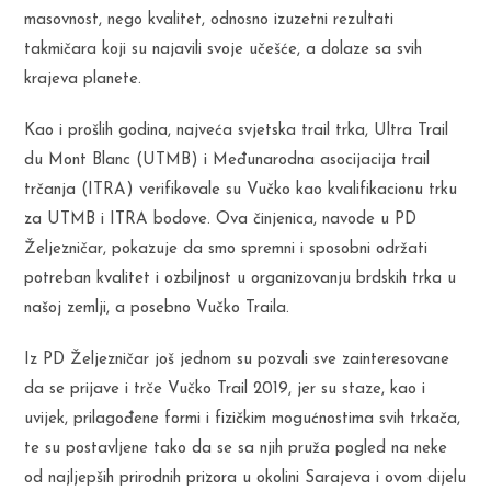
masovnost, nego kvalitet, odnosno izuzetni rezultati
takmičara koji su najavili svoje učešće, a dolaze sa svih
krajeva planete.
Kao i prošlih godina, najveća svjetska trail trka, Ultra Trail
du Mont Blanc (UTMB) i Međunarodna asocijacija trail
trčanja (ITRA) verifikovale su Vučko kao kvalifikacionu trku
za UTMB i ITRA bodove. Ova činjenica, navode u PD
Željezničar, pokazuje da smo spremni i sposobni održati
potreban kvalitet i ozbiljnost u organizovanju brdskih trka u
našoj zemlji, a posebno Vučko Traila.
Iz PD Željezničar još jednom su pozvali sve zainteresovane
da se prijave i trče Vučko Trail 2019, jer su staze, kao i
uvijek, prilagođene formi i fizičkim mogućnostima svih trkača,
te su postavljene tako da se sa njih pruža pogled na neke
od najljepših prirodnih prizora u okolini Sarajeva i ovom dijelu