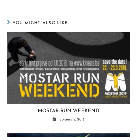
window
window
window
window
window
window
window
a
a
a
new
new
new
window
window
window
YOU MIGHT ALSO LIKE
MOSTAR RUN WEEKEND
February 5, 2019