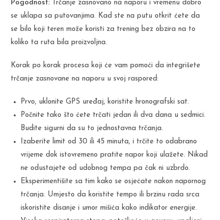
Pogodnost:
Trčanje zasnovano na naporu i vremenu dobro
se uklapa sa putovanjima. Kad ste na putu otkrit ćete da
se bilo koji teren može koristi za trening bez obzira na to
koliko ta ruta bila proizvoljna.
Korak po korak procesa koji će vam pomoći da integrišete
trčanje zasnovane na naporu u svoj raspored:
Prvo, uklonite GPS uređaj, koristite hronografski sat.
Počnite tako što ćete trčati jedan ili dva dana u sedmici.
Budite sigurni da su to jednostavna trčanja.
Izaberite limit od 30 ili 45 minuta, i trčite to odabrano
vrijeme dok istovremeno pratite napor koji ulažete. Nikad
ne odustajete od udobnog tempa pa čak ni uzbrdo.
Eksperimentišite sa tim kako se osjećate nakon napornog
trčanja. Umjesto da koristite tempo ili brzinu rada srca
iskoristite disanje i umor mišića kako indikator energije.