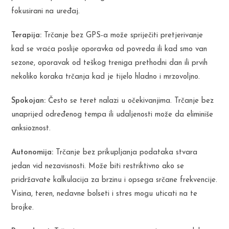
fokusirani na uređaj.
Terapija:
Trčanje bez GPS-a može spriječiti pretjerivanje
kad se vraća poslije oporavka od povreda ili kad smo van
sezone, oporavak od teškog treniga prethodni dan ili prvih
nekoliko koraka trčanja kad je tijelo hladno i mrzovoljno.
Spokojan:
Često se teret nalazi u očekivanjima. Trčanje bez
unaprijed određenog tempa ili udaljenosti može da eliminiše
anksioznost.
Autonomija:
Trčanje bez prikupljanja podataka stvara
jedan vid nezavisnosti. Može biti restriktivno ako se
pridržavate kalkulacija za brzinu i opsega srčane frekvencije.
Visina, teren, nedavne bolseti i stres mogu uticati na te
brojke.