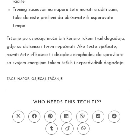
radite.
Trening zasnovan na naporu ćete morati uraditi sami,
tako da niste prisiljeni da ubrzavate ili usporavate
tempo.
Trčanje po osjećaju može biti korisno tokom trail događaja,
gdje su distanca i teren nepoznati. Ako često vježbate,
razviti ćete efikasnost i disciplinu neophodnu da upravljate
sa svojom energijom tokom teških i nepredvidivih događaja.
TAGS
:
NAPOR
,
OSJEĆAJ
,
TRČANJE
SHARE
WHO NEEDS THIS TECH TIP?
THIS
CONTENT
Opens
Opens
Opens
Opens
Opens
Opens
Opens
in
in
in
in
in
in
in
a
a
a
a
a
a
a
Opens
Opens
Opens
new
new
new
new
new
new
new
in
in
in