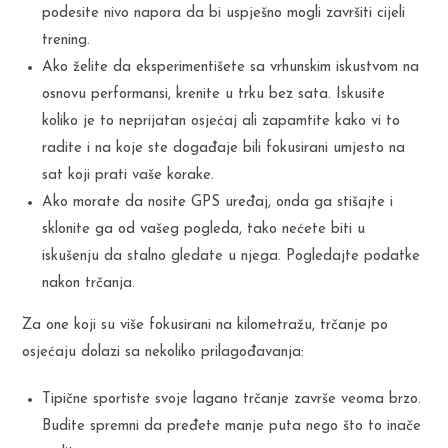
podesite nivo napora da bi uspješno mogli završiti cijeli
trening.
Ako želite da eksperimentišete sa vrhunskim iskustvom na
osnovu performansi, krenite u trku bez sata. Iskusite
koliko je to neprijatan osjećaj ali zapamtite kako vi to
radite i na koje ste događaje bili fokusirani umjesto na
sat koji prati vaše korake.
Ako morate da nosite GPS uređaj, onda ga stišajte i
sklonite ga od vašeg pogleda, tako nećete biti u
iskušenju da stalno gledate u njega. Pogledajte podatke
nakon trčanja.
Za one koji su više fokusirani na kilometražu, trčanje po
osjećaju dolazi sa nekoliko prilagođavanja:
Tipične sportiste svoje lagano trčanje završe veoma brzo.
Budite spremni da pređete manje puta nego što to inače