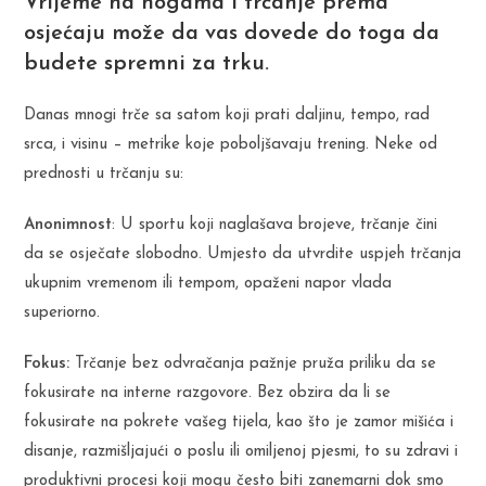
Vrijeme na nogama i trčanje prema
osjećaju može da vas dovede do toga da
budete spremni za trku.
Danas mnogi trče sa satom koji prati daljinu, tempo, rad
srca, i visinu – metrike koje poboljšavaju trening. Neke od
prednosti u trčanju su:
Anonimnost
: U sportu koji naglašava brojeve, trčanje čini
da se osječate slobodno. Umjesto da utvrdite uspjeh trčanja
ukupnim vremenom ili tempom, opaženi napor vlada
superiorno.
Fokus:
Trčanje bez odvračanja pažnje pruža priliku da se
fokusirate na interne razgovore. Bez obzira da li se
fokusirate na pokrete vašeg tijela, kao što je zamor mišića i
disanje, razmišljajući o poslu ili omiljenoj pjesmi, to su zdravi i
produktivni procesi koji mogu često biti zanemarni dok smo