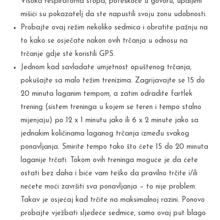
Visoka respiratorna stopa, poteškoće u govoru, upaljeni
mišići su pokazatelj da ste napustili svoju zonu udobnosti.
Probajte ovaj režim nekoliko sedmica i obratite pažnju na
to kako se osječate nakon ovih trčanja u odnosu na
trčanje gdje ste koristili GPS.
Jednom kad savladate umjetnost opuštenog trčanja,
pokušajte sa malo težim trenizima. Zagrijavajte se 15 do
20 minuta laganim tempom, a zatim odradite fartlek
trening (sistem treninga u kojem se teren i tempo stalno
mijenjaju) po 12 x 1 minutu jako ili 6 x 2 minute jako sa
jednakim količinama laganog trčanja između svakog
ponavljanja. Smirite tempo tako što ćete 15 do 20 minuta
laganije trčati. Tokom ovih treninga moguće je da ćete
ostati bez daha i biće vam teško da pravilno trčite i/ili
nećete moći završiti sva ponavljanja – to nije problem.
Takav je osjećaj kad trčite na maksimalnoj razini. Ponovo
probajte vježbati sljedeće sedmice, samo ovaj put blago