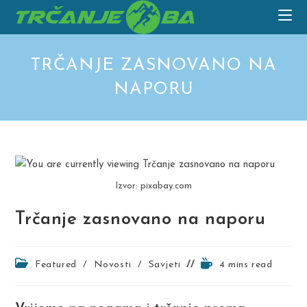
Skip
to
content
TRČANJE ZASNOVANO NA
NAPORU
Izvor: pixabay.com
Trčanje zasnovano na naporu
Post
Reading
Featured
/
Novosti
/
Savjeti
4 mins read
category:
time: