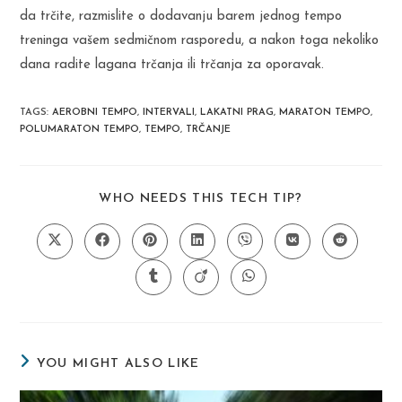
da trčite, razmislite o dodavanju barem jednog tempo
treninga vašem sedmičnom rasporedu, a nakon toga nekoliko
dana radite lagana trčanja ili trčanja za oporavak.
TAGS
:
AEROBNI TEMPO
,
INTERVALI
,
LAKATNI PRAG
,
MARATON TEMPO
,
POLUMARATON TEMPO
,
TEMPO
,
TRČANJE
SHARE
WHO NEEDS THIS TECH TIP?
THIS
CONTENT
Opens
Opens
Opens
Opens
Opens
Opens
Opens
in
in
in
in
in
in
in
a
a
a
a
a
a
a
Opens
Opens
Opens
new
new
new
new
new
new
new
in
in
in
window
window
window
window
window
window
window
a
a
a
new
new
new
window
window
window
YOU MIGHT ALSO LIKE