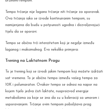
brzinom/tempom.
Tempo trčanje nije lagano trčanje niti trčanje za oporavak.
Ova trčanja iako se izvode kontinuiranim tempom, su
namijenjena da budu u potpunosti ugodna i dozvoljavajući
tijelu da se oporavi.
Tempo se obično trči intenzitetom koji je negdje između
laganog i maksimalnog. Evo nekoliko primjera:
Trening na Laktatnom Pragu
To je trening koji se izvodi jakim tempom koji možete izdržati
sat vremena. To je obično tempo između vašeg tempa za
10K i polumaraton. Ovakav tempo se odnosi na napor na
kojem tijelo jedva čisti laktate, nusproizvod energije
metabolizma za koje se zna da su u koleraciji sa umorom i
usporavanjem. Trčanje ovim tempom poboljšava prag