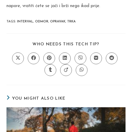
napore, vratiti ćete se jači i brži nego ikad prije.
TAGS
:
INTERVAL
,
ODMOR
,
OPRAVAK
,
TRKA
SHARE
WHO NEEDS THIS TECH TIP?
THIS
CONTENT
Opens
Opens
Opens
Opens
Opens
Opens
Opens
in
in
in
in
in
in
in
a
a
a
a
a
a
a
Opens
Opens
Opens
new
new
new
new
new
new
new
in
in
in
window
window
window
window
window
window
window
a
a
a
new
new
new
window
window
window
YOU MIGHT ALSO LIKE