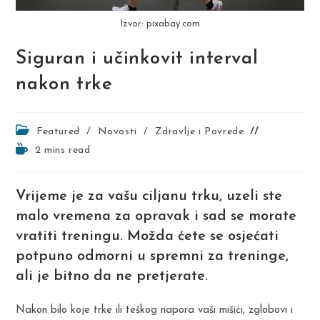
Izvor: pixabay.com
Siguran i učinkovit interval
nakon trke
Post
Featured
/
Novosti
/
Zdravlje i Povrede
category:
Reading
2 mins read
time:
Vrijeme je za vašu ciljanu trku, uzeli ste
malo vremena za opravak i sad se morate
vratiti treningu. Možda ćete se osjećati
potpuno odmorni u spremni za treninge,
ali je bitno da ne pretjerate.
Nakon bilo koje trke ili teškog napora vaši mišići, zglobovi i