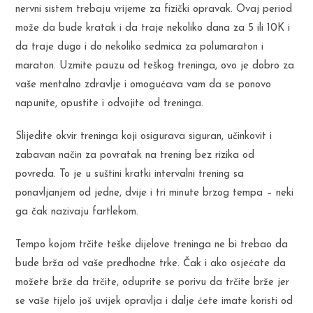
nervni sistem trebaju vrijeme za fizički opravak. Ovaj period
može da bude kratak i da traje nekoliko dana za 5 ili 10K i
da traje dugo i do nekoliko sedmica za polumaraton i
maraton. Uzmite pauzu od teškog treninga, ovo je dobro za
vaše mentalno zdravlje i omogućava vam da se ponovo
napunite, opustite i odvojite od treninga.
Slijedite okvir treninga koji osigurava siguran, učinkovit i
zabavan način za povratak na trening bez rizika od
povreda. To je u suštini kratki intervalni trening sa
ponavljanjem od jedne, dvije i tri minute brzog tempa – neki
ga čak nazivaju fartlekom.
Tempo kojom trčite teške dijelove treninga ne bi trebao da
bude brža od vaše predhodne trke. Čak i ako osjećate da
možete brže da trčite, oduprite se porivu da trčite brže jer
se vaše tijelo još uvijek opravlja i dalje ćete imate koristi od