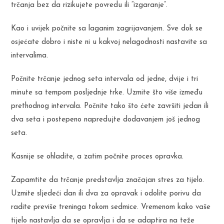
trčanja bez da rizikujete povredu ili “izgaranje”.
Kao i uvijek počnite sa laganim zagrijavanjem. Sve dok se
osjećate dobro i niste ni u kakvoj nelagodnosti nastavite sa
intervalima.
Počnite trčanje jednog seta intervala od jedne, dvije i tri
minute sa tempom posljednje trke. Uzmite što više između
prethodnog intervala. Počnite tako što ćete završiti jedan ili
dva seta i postepeno napredujte dodavanjem još jednog
seta.
Kasnije se ohladite, a zatim počnite proces opravka.
Zapamtite da trčanje predstavlja značajan stres za tijelo.
Uzmite sljedeći dan ili dva za opravak i odolite porivu da
radite previše treninga tokom sedmice. Vremenom kako vaše
tijelo nastavlja da se opravlja i da se adaptira na teže