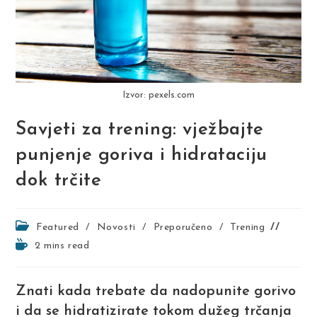
Izvor: pexels.com
Savjeti za trening: vježbajte
punjenje goriva i hidrataciju
dok trčite
Post
Featured
/
Novosti
/
Preporučeno
/
Trening
category:
Reading
2 mins read
time:
Znati kada trebate da nadopunite gorivo
i da se hidratizirate tokom dužeg trčanja