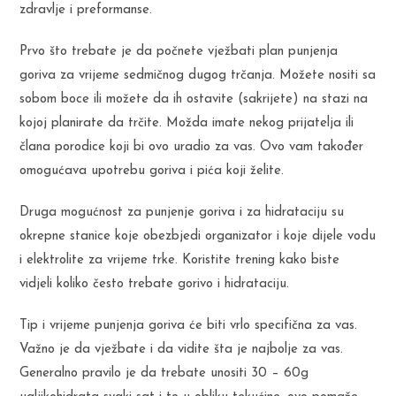
zdravlje i preformanse.
Prvo što trebate je da počnete vježbati plan punjenja
goriva za vrijeme sedmičnog dugog trčanja. Možete nositi sa
sobom boce ili možete da ih ostavite (sakrijete) na stazi na
kojoj planirate da trčite. Možda imate nekog prijatelja ili
člana porodice koji bi ovo uradio za vas. Ovo vam također
omogućava upotrebu goriva i pića koji želite.
Druga mogućnost za punjenje goriva i za hidrataciju su
okrepne stanice koje obezbjedi organizator i koje dijele vodu
i elektrolite za vrijeme trke. Koristite trening kako biste
vidjeli koliko često trebate gorivo i hidrataciju.
Tip i vrijeme punjenja goriva će biti vrlo specifična za vas.
Važno je da vježbate i da vidite šta je najbolje za vas.
Generalno pravilo je da trebate unositi 30 – 60g