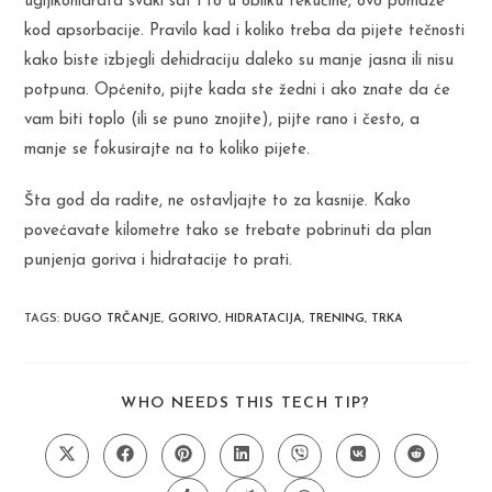
ugljikohidrata svaki sat i to u obliku tekućine, ovo pomaže
kod apsorbacije. Pravilo kad i koliko treba da pijete tečnosti
kako biste izbjegli dehidraciju daleko su manje jasna ili nisu
potpuna. Općenito, pijte kada ste žedni i ako znate da će
vam biti toplo (ili se puno znojite), pijte rano i često, a
manje se fokusirajte na to koliko pijete.
Šta god da radite, ne ostavljajte to za kasnije. Kako
povećavate kilometre tako se trebate pobrinuti da plan
punjenja goriva i hidratacije to prati.
TAGS
:
DUGO TRČANJE
,
GORIVO
,
HIDRATACIJA
,
TRENING
,
TRKA
SHARE
WHO NEEDS THIS TECH TIP?
THIS
CONTENT
Opens
Opens
Opens
Opens
Opens
Opens
Opens
in
in
in
in
in
in
in