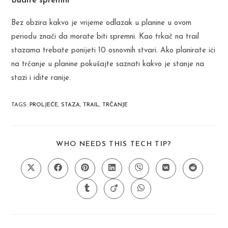
Budite spremni
Bez obzira kakvo je vrijeme odlazak u planine u ovom
periodu znači da morate biti spremni. Kao trkač na trail
stazama trebate ponijeti 10 osnovnih stvari. Ako planirate ići
na trčanje u planine pokušajte saznati kakvo je stanje na
stazi i idite ranije.
TAGS
:
PROLJEĆE
,
STAZA
,
TRAIL
,
TRČANJE
SHARE
WHO NEEDS THIS TECH TIP?
THIS
CONTENT
Opens
Opens
Opens
Opens
Opens
Opens
Opens
in
in
in
in
in
in
in
a
a
a
a
a
a
a
Opens
Opens
Opens
new
new
new
new
new
new
new
in
in
in
window
window
window
window
window
window
window
a
a
a
new
new
new
window
window
window