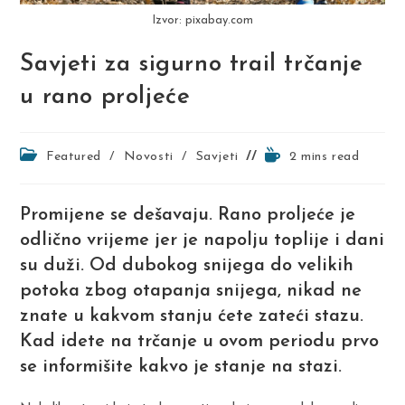
Izvor: pixabay.com
Savjeti za sigurno trail trčanje
u rano proljeće
Post
Reading
Featured
/
Novosti
/
Savjeti
2 mins read
category:
time:
Promijene se dešavaju. Rano proljeće je
odlično vrijeme jer je napolju toplije i dani
su duži. Od dubokog snijega do velikih
potoka zbog otapanja snijega, nikad ne
znate u kakvom stanju ćete zateći stazu.
Kad idete na trčanje u ovom periodu prvo
se informišite kakvo je stanje na stazi.