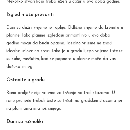
Nekoliko stvari koje treba uzeti u obzir u ovo doba godine:
Izgled može prevariti
Dani su duži i vrijeme je toplije. Odlično vrijeme da krenete u
planine. Iako planine izgledaju primamljivo u ovo doba
godine mogu da budu opasne. Idealno vrijeme ne znači
idealne uslove na stazi. Iako je u gradu lijepo vrijeme i staze
su suhe, međutim, kad se popnete u planine može da vas
dočeka snijeg.
Ostanite u gradu
Rano proljeće nije vrijeme za trčanje na trail stazama. U
rano proljeće trebali biste se trčati na gradskim stazama jer
na planinama ima još snijega.
Dani su raznoliki