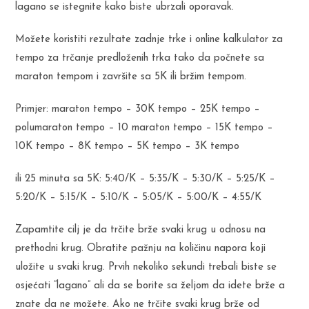
lagano se istegnite kako biste ubrzali oporavak.
Možete koristiti rezultate zadnje trke i online kalkulator za
tempo za trčanje predloženih trka tako da počnete sa
maraton tempom i završite sa 5K ili bržim tempom.
Primjer: maraton tempo – 30K tempo – 25K tempo –
polumaraton tempo – 10 maraton tempo – 15K tempo –
10K tempo – 8K tempo – 5K tempo – 3K tempo
ili 25 minuta sa 5K: 5:40/K – 5:35/K – 5:30/K – 5:25/K –
5:20/K – 5:15/K – 5:10/K – 5:05/K – 5:00/K – 4:55/K
Zapamtite cilj je da trčite brže svaki krug u odnosu na
prethodni krug. Obratite pažnju na količinu napora koji
uložite u svaki krug. Prvih nekoliko sekundi trebali biste se
osjećati “lagano” ali da se borite sa željom da idete brže a
znate da ne možete. Ako ne trčite svaki krug brže od