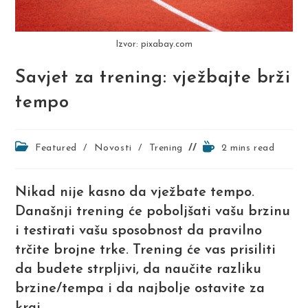
Izvor: pixabay.com
Savjet za trening: vježbajte brži
tempo
Post
Reading
Featured
/
Novosti
/
Trening
2 mins read
category:
time:
Nikad nije kasno da vježbate tempo.
Današnji trening će poboljšati vašu brzinu
i testirati vašu sposobnost da pravilno
trčite brojne trke. Trening će vas prisiliti
da budete strpljivi, da naučite razliku
brzine/tempa i da najbolje ostavite za
kraj.