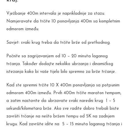
Vježbanje 400m intervala je naprikladnije za stazu.
Namjeravate da trčite 10 ponavljanja 400m sa kompletnim
odmorom između.
Savjet: svaki krug treba da trčite brže od prethodnog.
Počnite sa zagrijavanjem od 10 – 20 minuta laganog
trčanja. Također dodajte nekoliko ubrzanja i dinamičkog
istezanja kako bi vaše tijelo bilo spremno za brže trčanje.
Kad ste spremni trčite 10 X 400m ponavljanja sa potpunim
odmorom 400m između. Prvih 400m trčite maraton tempom,
a zatim nastavite da ubrzavate svaki naredni krug 1 – 5
sekundi/kilometara brže. Ako sve radite dobro trebali biste
završiti trčanje na nešto bržem tempu od 5K na zadnjem
krugu. Kad završite idite na 5 – 15 minuta laganog trčanja i