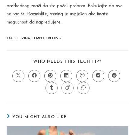
prethodnog znači da ste počeli prebrzo. Pokušajte da ovo
ne radite. Razmislite, trening je uspješan ako imate
mogućnost da napredujete.
TAGS
:
BRZINA
,
TEMPO
,
TRENING
SHARE
WHO NEEDS THIS TECH TIP?
THIS
CONTENT
Opens
Opens
Opens
Opens
Opens
Opens
Opens
in
in
in
in
in
in
in
a
a
a
a
a
a
a
Opens
Opens
Opens
new
new
new
new
new
new
new
in
in
in
window
window
window
window
window
window
window
a
a
a
new
new
new
window
window
window
YOU MIGHT ALSO LIKE