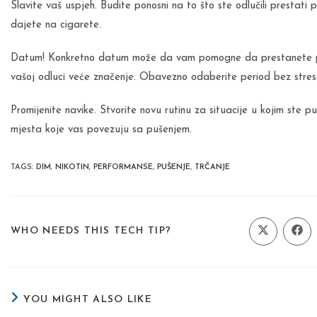
Slavite vaš uspjeh. Budite ponosni na to što ste odlučili prestati p
dajete na cigarete.
Datum! Konkretno datum može da vam pomogne da prestanete puš
vašoj odluci veće značenje. Obavezno odaberite period bez stres
Promijenite navike. Stvorite novu rutinu za situacije u kojim ste puši
mjesta koje vas povezuju sa pušenjem.
TAGS
:
DIM
,
NIKOTIN
,
PERFORMANSE
,
PUŠENJE
,
TRČANJE
SHARE
WHO NEEDS THIS TECH TIP?
Opens
Ope
in
in
a
a
THIS
new
new
window
wind
CONTENT
YOU MIGHT ALSO LIKE