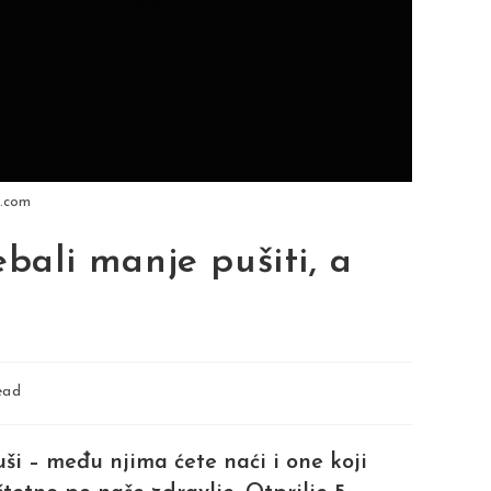
y.com
ebali manje pušiti, a
ead
uši – među njima ćete naći i one koji