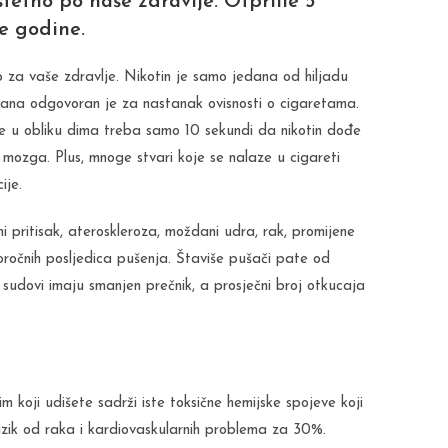
tetno po naše zdravlje. Otprilie 5
e godine.
o za vaše zdravlje. Nikotin je samo jedana od hiljadu
uhana odgovoran je za nastanak ovisnosti o cigaretama.
uje u obliku dima treba samo 10 sekundi da nikotin dođe
 mozga. Plus, mnoge stvari koje se nalaze u cigareti
ije.
i pritisak, ateroskleroza, moždani udra, rak, promijene
ročnih posljedica pušenja. Štaviše pušači pate od
i sudovi imaju smanjen prečnik, a prosječni broj otkucaja
 koji udišete sadrži iste toksične hemijske spojeve koji
rizik od raka i kardiovaskularnih problema za 30%.