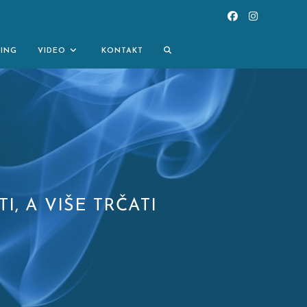
TOGGLE
NING
VIDEO
KONTAKT
WEBSITE
SEARCH
I, A VIŠE TRČATI