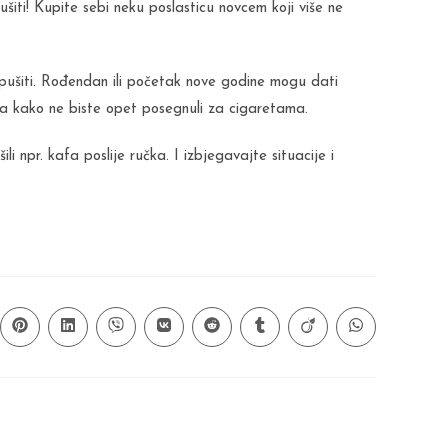
ušiti! Kupite sebi neku poslasticu novcem koji više ne
iti. Rođendan ili početak nove godine mogu dati
a kako ne biste opet posegnuli za cigaretama.
li npr. kafa poslije ručka. I izbjegavajte situacije i
ns
Opens
Opens
Opens
Opens
Opens
Opens
Opens
Opens
in
in
in
in
in
in
in
in
a
a
a
a
a
a
a
a
new
new
new
new
new
new
new
new
ow
window
window
window
window
window
window
window
window