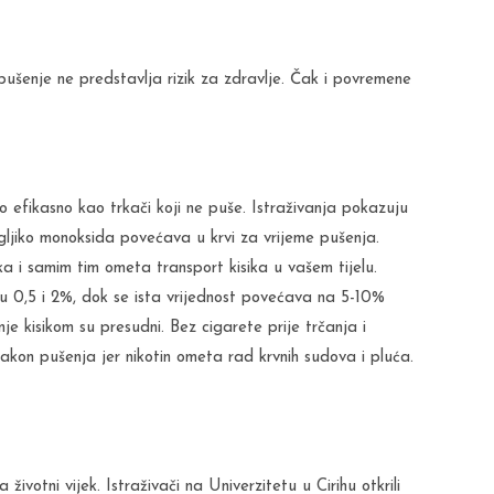
ušenje ne predstavlja rizik za zdravlje. Čak i povremene
o efikasno kao trkači koji ne puše. Istraživanja pokazuju
gljiko monoksida povećava u krvi za vrijeme pušenja.
a i samim tim ometa transport kisika u vašem tijelu.
 0,5 i 2%, dok se ista vrijednost povećava na 5-10%
je kisikom su presudni. Bez cigarete prije trčanja i
nakon pušenja jer nikotin ometa rad krvnih sudova i pluća.
ivotni vijek. Istraživači na Univerzitetu u Cirihu otkrili