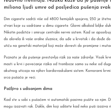
redovno treniraju. Nauka kaže da je pušenje š
miliona ljudi umre od posljedica pušenja svak
Dim cigarete sadrži više od 4800 hemijskih spojeva, 250 je štetn
stvari koje su sadržane u dimu cigarete. Glavni alkaloid biljke d
Nikotin podstiče i smiruje centralni nervni sistem. Kad se apsorb
do alovela ili vaše oralne sluznice, da uđe u krvotok i da dođe do
utiču na genetski materijal koji može dovesti do promijene i mutac
Poznato je da pušenje prestavlja rizik za naše zdravlje. Visok krvn
masti u krvi i povećanje rizika od tromboze samo su neke od dugo
akutnog uticaja na njihov kardiovaskularni sistem. Kornorarni krvn
srca pušača je veći.
Pažljivo s udisanjem dima
Kad ste u sobi s pušačem vi automatski pasivno pušite sa njim. Dim
mogu izazvati rak. Dakle, dim koji udišete kad neko puši izaziva 