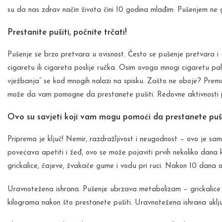
su da nas zdrav način života čini 10 godina mlađim. Pušenjem ne 
Prestanite pušiti, počnite trčati!
Pušenje se brzo pretvara u ovisnost. Često se pušenje pretvara 
cigaretu ili cigareta poslije ručka. Osim ovoga mnogi cigaretu pale 
vježbanja” se kod mnogih nalazi na spisku. Zašto ne oboje? Prema
može da vam pomogne da prestanete pušiti. Redovne aktivnosti p
Ovo su savjeti koji vam mogu pomoći da prestanete puši
Priprema je ključ! Nemir, razdražljivost i neugodnost – ovo je sa
povećava apetiti i žeđ, ovo se može pojaviti prvih nekoliko dana 
grickalice, čajeve, žvakače gume i vodu pri ruci. Nakon 10 dana ovi
Uravnotežena ishrana. Pušenje ubrzava metabolizam – grickalice 
kilograma nakon što prestanete pušiti. Uravnotežena ishrana uklj