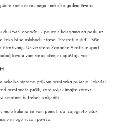
gubite samo novac nego i nekoliko godina života.
i u društveni događaj – pauza s kolegama na poslu uz
kako bi se oslobodili stresa. “Prestati pušiti” i “više
 istraživanju Univerziteta Zapadne Virdžinije sport
oboljšavaju vam raspoloženje i opuštaju vas.
ti:
mo nekoliko siptoma prilikom prestanka pušenja. Također
kad prestanete pušiti, zato uvijek imajte zdrave
 simptomi bi trebali izblijediti.
s malo kalorija će vam pomoći da izbjegnete višak
učuje mnogo voća i povrća.