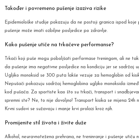
Također i povremeno pušenje izaziva rizike
Epidemiološke studije pokazuju da ne postoji granica ispod koje p
pušenje može imati ozbiljne posljedice po zdravlje.
Kako pušenje utiče na trkačeve performanse?
Trkači koji puše mogu poboljšati performase treningom, ali ne tak
da pušenje ima negativne posljedice na kondiciju jer se sadržaj u
Ugljiko monoksid se 300 puta lakše vezuje za hemoglobin od kisik
Nepušači pokazuju sadržaj hemoglobina ugljiko monoksida između
kod pušača. Za sportiste kao što su trkači, transport i snadbjevan
spremni ste? Ne, to nije dovoljno! Transport kisika se mijena 24h 
Krvni sudovi se sužavaju i manje krvi prolazi kroz njih.
Promijenite stil života i živite duže
Alkohol, neuravnotežena prehrana, ne treninranje i pušenje utiču na ž