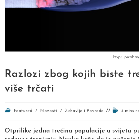
Izvpr: pixaba
Razlozi zbog kojih biste tr
više trčati
Post
Reading
Featured
/
Novosti
/
Zdravlje i Povrede
4 mins r
category:
time:
Otprilike jedna trećina populacije u svijetu p